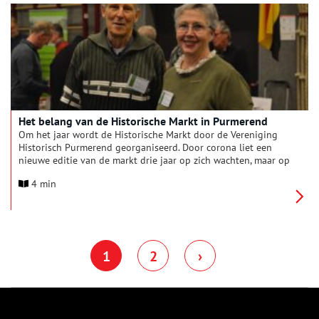
tot rondvaarten voor jongeren. Reden voor Oneindig Noord-
Holland om de vereniging in het zonnetje te zetten.
Het belang van de Historische Markt in Purmerend
Om het jaar wordt de Historische Markt door de Vereniging
Historisch Purmerend georganiseerd. Door corona liet een
nieuwe editie van de markt drie jaar op zich wachten, maar op
zondag 22 januari was het weer zover. Aan de grote opkomst
4 min
viel te merken dat de markt veel betekent voor de inwoners
van Purmerend en de Beemster. Voorzitter Gerard Schotsman
en oud-voorzitter Tineke Abercrombie vertellen over het
belang van de markt en de geschiedenis van de vereniging.
1
2
›