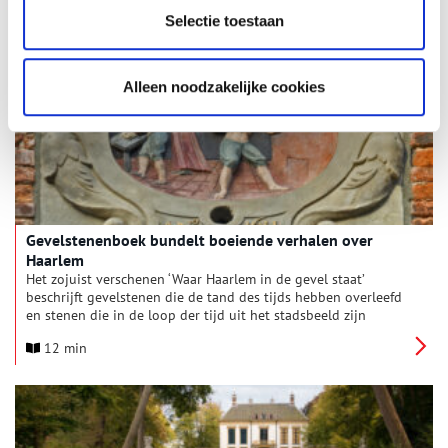
het vrijwilligerswerk bij deze organisatie coördineert.
Selectie toestaan
5 min
Alleen noodzakelijke cookies
Gevelstenenboek bundelt boeiende verhalen over
Haarlem
Het zojuist verschenen ‘Waar Haarlem in de gevel staat’
beschrijft gevelstenen die de tand des tijds hebben overleefd
en stenen die in de loop der tijd uit het stadsbeeld zijn
verdwenen. Maar het rijk geïllustreerde boek biedt vooral een
12 min
schat aan verhalen uit de Noord-Hollandse
provinciehoofdstad.