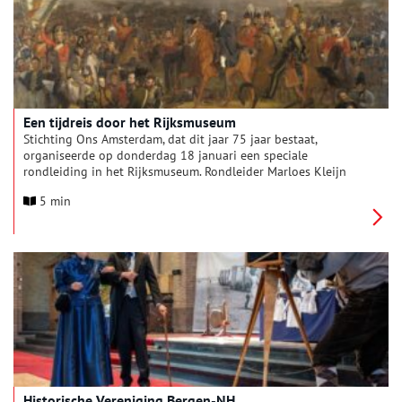
Een tijdreis door het Rijksmuseum
Stichting Ons Amsterdam, dat dit jaar 75 jaar bestaat,
organiseerde op donderdag 18 januari een speciale
rondleiding in het Rijksmuseum. Rondleider Marloes Kleijn
vertelde uitgebreid over de meesterwerken uit de negentiende
5 min
eeuw en twintigste eeuw: een periode van ongekende
veranderingen en creatieve revoluties.
Historische Vereniging Bergen-NH