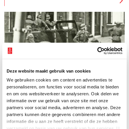
van de Raad van Toezicht, vertellen er graag over.
Bijzondere foto’s van Haarlem in de oorlog
Stichting Historisch Schoten (Haarlem-Noord) heeft een boekje
uitgebracht met ruim honderd bijzondere zwart-wit foto’s over
Deze website maakt gebruik van cookies
Haarlem in de Tweede Wereldoorlog. De foto’s geven vooral
We gebruiken cookies om content en advertenties te
een beeld van het laatste oorlogsjaar en de bevrijding van
6 min
Haarlem en omstreken. Ton van Beelen, bestuurslid van de
personaliseren, om functies voor social media te bieden
stichting, stelde het boekje samen.
en om ons websiteverkeer te analyseren. Ook delen we
informatie over uw gebruik van onze site met onze
partners voor social media, adverteren en analyse. Deze
partners kunnen deze gegevens combineren met andere
informatie die u aan ze heeft verstrekt of die ze hebben
verzameld op basis van uw gebruik van hun services. U