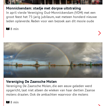
Monnickendam: stadje met dorpse uitstraling
In april vierde Vereniging Oud-Monnickendam (VOM) met een
groot feest het 75-jarig jubileum, wat meteen honderd nieuwe
leden opleverde. Reden voor een bezoek aan dit mooie oude
stadje aan de Gouwzee.
8 min
Vereniging De Zaansche Molen
Vereniging De Zaansche Molen, die een eeuw geleden werd
opgericht, laat niet alleen de wieken van haar dertien Zaanse
molens draaien. Ook de ambachten waarvoor die molens
werden ingezet wil de vereniging levend houden. Katelijne
8 min
Prinsenberg, directeur/bestuurder en Jan Goedhart, voorzitter