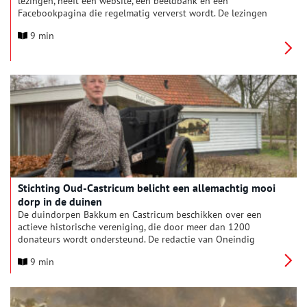
lezingen, heeft een website, een beeldbank en een
Facebookpagina die regelmatig ververst wordt. De lezingen
worden altijd druk bezocht, maar actieve vrijwilligers kunnen
9 min
ze nog wel gebruiken. Wij spraken met een aantal van deze
vrijwilligers over het jaarboek, het ‘eerste stenen project’ en de
geschiedenis van het gebied rondom het Noordzeekanaal.
Stichting Oud-Castricum belicht een allemachtig mooi
dorp in de duinen
De duindorpen Bakkum en Castricum beschikken over een
actieve historische vereniging, die door meer dan 1200
donateurs wordt ondersteund. De redactie van Oneindig
Noord-Holland ging op bezoek bij Stichting Oud-Castricum.
9 min