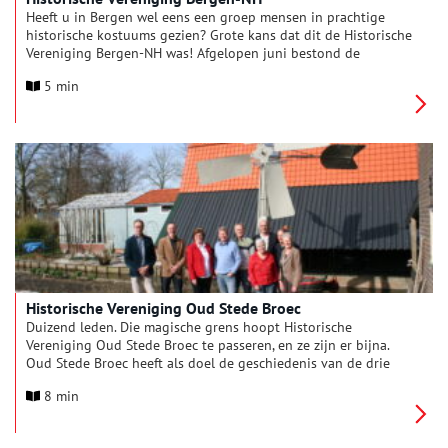
Heeft u in Bergen wel eens een groep mensen in prachtige
historische kostuums gezien? Grote kans dat dit de Historische
Vereniging Bergen-NH was! Afgelopen juni bestond de
vereniging 30 jaar, en dat werd groots gevierd. Met een
5 min
theatrale opening, een historische tentoonstelling en circa 70
vrijwilligers die zich in de stijl van 1900 opmaakten voor
allerlei activiteiten rond de Petrus en Pauluskerk. Tijd om de
vereniging ook op Oneindig Noord-Holland voor te stellen.
Historische Vereniging Oud Stede Broec
Duizend leden. Die magische grens hoopt Historische
Vereniging Oud Stede Broec te passeren, en ze zijn er bijna.
Oud Stede Broec heeft als doel de geschiedenis van de drie
dorpen Bovenkarspel, Grootebroek en Lutjebroek levend te
8 min
houden. Dat doet ze in de breedste zin van het woord: van het
toegankelijk maken van duizenden historische foto’s tot het
beheer van een historische moestuin, van monumentenbeleid