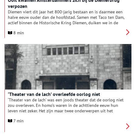
Ooit kwamen Amsterdammers zich bij de Diemerbrug
verpozen
Diemen viert dit jaar het 800-jarig bestaan en is daarmee een
halve eeuw ouder dan de hoofdstad. Samen met Taco ten Dam,
actief binnen de Historische Kring Diemen, duiken we in de
geschiedenis van een nog immer zelfstandige gemeente onder
8 min
de rook van Amsterdam.
‘Theater van de lach’ overleefde oorlog niet
‘Theater van de lach’ was een joods theater dat de oorlog niet
zou overleven. En homo’s waren in de achttiende eeuw hun
leven niet zeker. Het zijn maar twee onderwerpen uit het
gevarieerde jubileum-jaarboek van Genootschap
7 min
Amstelodamum, dat 125 jaar bestaat.