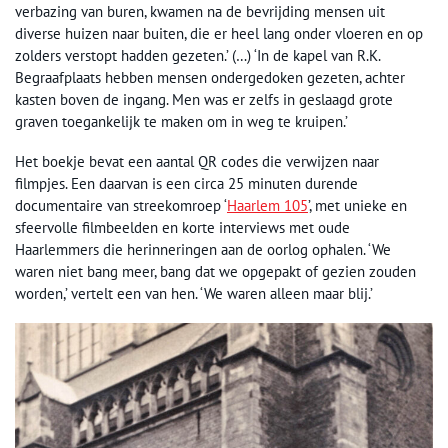
verbazing van buren, kwamen na de bevrijding mensen uit
diverse huizen naar buiten, die er heel lang onder vloeren en op
zolders verstopt hadden gezeten.’ (…) ‘In de kapel van R.K.
Begraafplaats hebben mensen ondergedoken gezeten, achter
kasten boven de ingang. Men was er zelfs in geslaagd grote
graven toegankelijk te maken om in weg te kruipen.’
Het boekje bevat een aantal QR codes die verwijzen naar
filmpjes. Een daarvan is een circa 25 minuten durende
documentaire van streekomroep ‘
Haarlem 105
’, met unieke en
sfeervolle filmbeelden en korte interviews met oude
Haarlemmers die herinneringen aan de oorlog ophalen. ‘We
waren niet bang meer, bang dat we opgepakt of gezien zouden
worden,’ vertelt een van hen. ‘We waren alleen maar blij.’