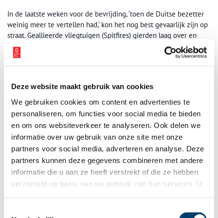
In de laatste weken voor de bevrijding, ‘toen de Duitse bezetter
weinig meer te vertellen had,’ kon het nog best gevaarlijk zijn op
straat. Geallieerde vliegtuigen (Spitfires) gierden laag over en
schoten op alle voertuigen die bewogen. Her in der in de taluds
waren dan ook gaten gegraven waar mensen dekking konden
zoeken.
Deze website maakt gebruik van cookies
We gebruiken cookies om content en advertenties te
personaliseren, om functies voor social media te bieden
en om ons websiteverkeer te analyseren. Ook delen we
informatie over uw gebruik van onze site met onze
partners voor social media, adverteren en analyse. Deze
partners kunnen deze gegevens combineren met andere
informatie die u aan ze heeft verstrekt of die ze hebben
verzameld op basis van uw gebruik van hun services. U
gaat akkoord met de cookies en het
privacystatement
als u onze website blijft gebruiken.
Toestemmingsselectie