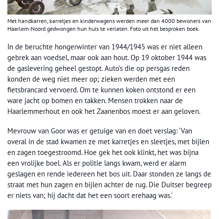
Met handkarren, karretjes en kinderwagens werden meer dan 4000 bewoners van
Haarlem-Noord gedwongen hun huis te verlaten. Foto uit het besproken boek.
In de beruchte hongerwinter van 1944/1945 was er niet alleen
gebrek aan voedsel, maar ook aan hout. Op 19 oktober 1944 was
de gaslevering geheel gestopt. Auto’s die op persgas reden
konden de weg niet meer op; zieken werden met een
fietsbrancard vervoerd. Om te kunnen koken ontstond er een
ware jacht op bomen en takken. Mensen trokken naar de
Haarlemmerhout en ook het Zaanenbos moest er aan geloven.
Mevrouw van Goor was er getuige van en doet verslag: ‘Van
overal in de stad kwamen ze met karretjes en sleetjes, met bijlen
en zagen toegestroomd. Hoe gek het ook klinkt, het was bijna
een vrolijke boel. Als er politie langs kwam, werd er alarm
geslagen en rende iedereen het bos uit. Daar stonden ze langs de
straat met hun zagen en bijlen achter de rug. Die Duitser begreep
er niets van; hij dacht dat het een soort erehaag was.’