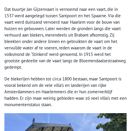
Dat buurtje Jan Gijzenvaart is vernoemd naar een vaart, die in
1537 werd aangelegd tussen Santpoort en het Spaarne. Via die
vaart werd duinzand vervoerd naar Haarlem voor de bouw van
huizen en gebouwen. Later werden de gronden langs die vaart
verhuurd aan blekers, merendeels uit Brabant afkomstig. Zij
bleekten onder andere linnen en gebruikten de vaart om het
vervuilde water af te voeren, reden waarom de vaart in de
volksmond de ‘Stinkerd’ werd genoemd. In 1915 werd het
grootste gedeelte van de vaart langs de Bloemendaalsestraatweg
gedempt.
De blekerijen hebben tot circa 1800 bestaan, maar Santpoort is
vooral bekend om de vele villa’s en landerijen van rijke
Amsterdammers en Haarlemmers die er hun zomerverblijf
hadden. Er zijn maar weinig gebieden waar zó veel villa’s met een
monumentenstatus staan.