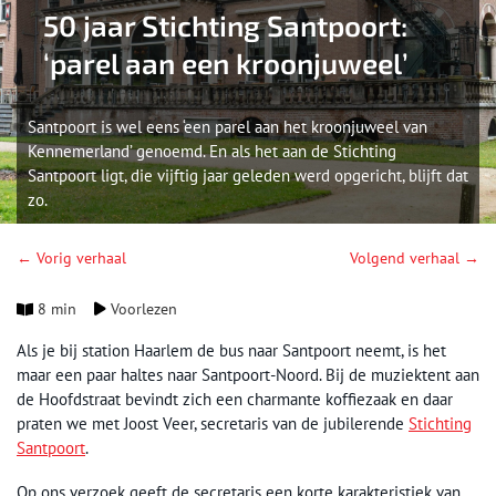
50 jaar Stichting Santpoort:
‘parel aan een kroonjuweel’
Santpoort is wel eens ‘een parel aan het kroonjuweel van
Kennemerland’ genoemd. En als het aan de Stichting
Santpoort ligt, die vijftig jaar geleden werd opgericht, blijft dat
zo.
← Vorig verhaal
Volgend verhaal →
8 min
Voorlezen
Als je bij station Haarlem de bus naar Santpoort neemt, is het
maar een paar haltes naar Santpoort-Noord. Bij de muziektent aan
de Hoofdstraat bevindt zich een charmante koffiezaak en daar
praten we met Joost Veer, secretaris van de jubilerende
Stichting
Santpoort
.
Op ons verzoek geeft de secretaris een korte karakteristiek van