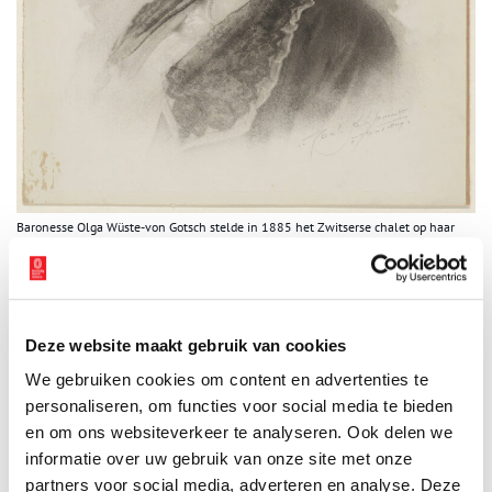
Baronesse Olga Wüste-von Gotsch stelde in 1885 het Zwitserse chalet op haar
landgoed Spaarnberg open voor een bewaarschool (kleuterschool). Vervaardiger:
Schlemmer,
1911. Noord-Hollands Archief /Beeldcollectie gemeente Velsen,
inventarisnummer
21475
.
Duin en Kruidberg
Deze website maakt gebruik van cookies
Één van de meest opmerkelijke villa’s van Santpoort is
We gebruiken cookies om content en advertenties te
buitenplaats Duin en Kruidberg, dat als een kasteel oogt. Het is in
1912 gebouwd door Jacob Theodoor Cremer (1847-1923), die zijn
personaliseren, om functies voor social media te bieden
geld verdiende met tabaksteelt in Nederlands-Indië, een
en om ons websiteverkeer te analyseren. Ook delen we
spoorweg aanlegde op Sumatra en later minister van Koloniën in
informatie over uw gebruik van onze site met onze
Nederland zou worden. Van 1961 tot 2002 was het een vakantie-
partners voor social media, adverteren en analyse. Deze