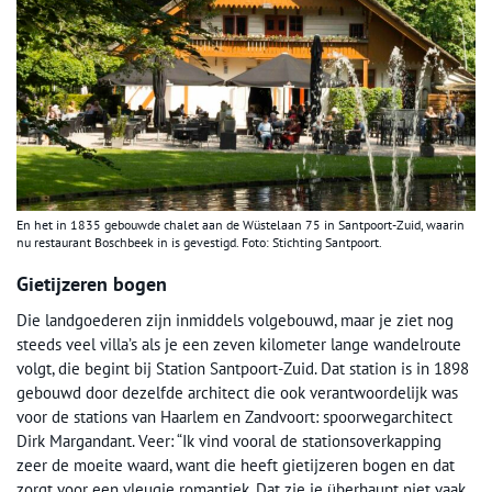
En het in 1835 gebouwde chalet aan de Wüstelaan 75 in Santpoort-Zuid, waarin
nu restaurant Boschbeek in is gevestigd. Foto: Stichting Santpoort.
Gietijzeren bogen
Die landgoederen zijn inmiddels volgebouwd, maar je ziet nog
steeds veel villa’s als je een zeven kilometer lange wandelroute
volgt, die begint bij Station Santpoort-Zuid. Dat station is in 1898
gebouwd door dezelfde architect die ook verantwoordelijk was
voor de stations van Haarlem en Zandvoort: spoorwegarchitect
Dirk Margandant. Veer: “Ik vind vooral de stationsoverkapping
zeer de moeite waard, want die heeft gietijzeren bogen en dat
zorgt voor een vleugje romantiek. Dat zie je überhaupt niet vaak