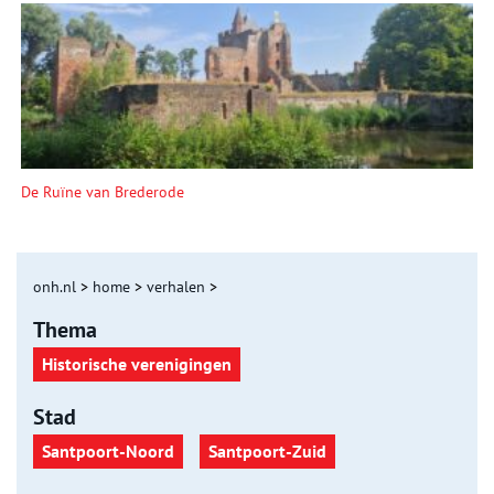
De Ruïne van Brederode
onh.nl
>
home
>
verhalen
>
Thema
Historische verenigingen
Stad
Santpoort-Noord
Santpoort-Zuid