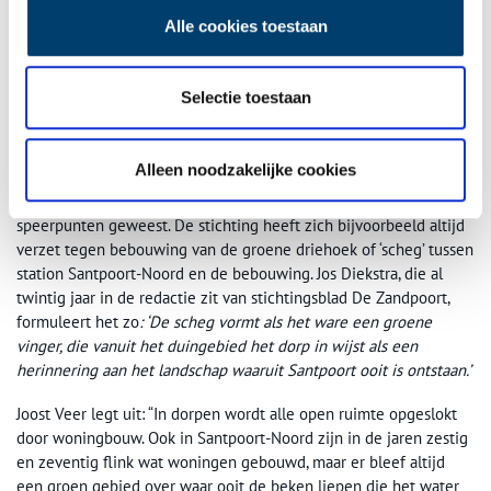
Alle cookies toestaan
Voormalige buitenplaats Duin en Kruidberg was ooit het grootste woonhuis van
Nederland en is inmiddels luxe hotel- en horecagelegenheid met wellness. Foto:
Stichting Santpoort.
Selectie toestaan
Stichting Santpoort werd op 2 maart 1976 opgericht toen er een
fraaie villa tegenover station Santpoort-Zuid werd gesloopt om
plaats te maken voor een modern appartementencomplex. Naast
Alleen noodzakelijke cookies
het opwekken van belangstelling voor het cultureel erfgoed van
Santpoort, is behoud van het landschap altijd één van de
speerpunten geweest. De stichting heeft zich bijvoorbeeld altijd
verzet tegen bebouwing van de groene driehoek of ‘scheg’ tussen
station Santpoort-Noord en de bebouwing. Jos Diekstra, die al
twintig jaar in de redactie zit van stichtingsblad De Zandpoort,
formuleert het zo
: ‘De scheg vormt als het ware een groene
vinger, die vanuit het duingebied het dorp in wijst als een
herinnering aan het landschap waaruit Santpoort ooit is ontstaan.’
Joost Veer legt uit: “In dorpen wordt alle open ruimte opgeslokt
door woningbouw. Ook in Santpoort-Noord zijn in de jaren zestig
en zeventig flink wat woningen gebouwd, maar er bleef altijd
een groen gebied over waar ooit de beken liepen die het water