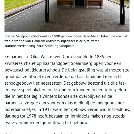
Station Santpoort-Zuid werd in 1898 gebouwd door dezelfde architect die ook het
fraaie station van Haarlem ontwierp. Bijzonder is de gietijzeren
stationsoverkapping. Foto: Stichting Santpoort.
En baronesse Olga Wüste- von Gotsch stelde in 1885 het
Zwitserse chalet op haar landgoed Spaarnberg open voor een
bewaarschool (kleuterschool). De belangstelling was al meteen zo
groot dat ze al snel even verderop op haar landgoed een echt
schoolgebouw liet neerzetten. Dat gebouw bestond uit drie les-
en twee speellokalen en de kinderen konden in een tuin spelen
die in het bos lag. ’s Winters konden ze overblijven en de
baronesse zorgde dan voor een glas melk bij de meegebrachte
boterhammetjes. In 1932 werd het gebouw verbouwd tot badhuis,
dat nog tot 1978 heeft bestaan en inmiddels maken nog steeds
twee verenigingen gebruik van het gebouw.