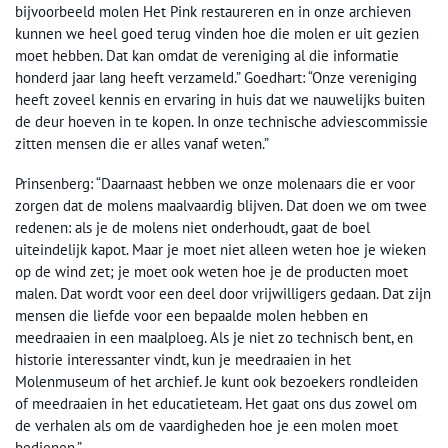
bijvoorbeeld molen Het Pink restaureren en in onze archieven
kunnen we heel goed terug vinden hoe die molen er uit gezien
moet hebben. Dat kan omdat de vereniging al die informatie
honderd jaar lang heeft verzameld.” Goedhart: “Onze vereniging
heeft zoveel kennis en ervaring in huis dat we nauwelijks buiten
de deur hoeven in te kopen. In onze technische adviescommissie
zitten mensen die er alles vanaf weten.”
Prinsenberg: “Daarnaast hebben we onze molenaars die er voor
zorgen dat de molens maalvaardig blijven. Dat doen we om twee
redenen: als je de molens niet onderhoudt, gaat de boel
uiteindelijk kapot. Maar je moet niet alleen weten hoe je wieken
op de wind zet; je moet ook weten hoe je de producten moet
malen. Dat wordt voor een deel door vrijwilligers gedaan. Dat zijn
mensen die liefde voor een bepaalde molen hebben en
meedraaien in een maalploeg. Als je niet zo technisch bent, en
historie interessanter vindt, kun je meedraaien in het
Molenmuseum of het archief. Je kunt ook bezoekers rondleiden
of meedraaien in het educatieteam. Het gaat ons dus zowel om
de verhalen als om de vaardigheden hoe je een molen moet
bedienen.”