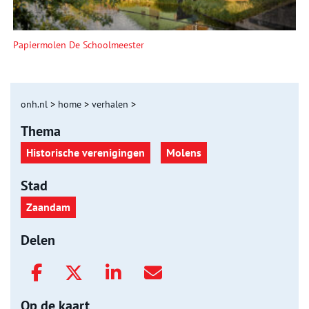
Papiermolen De Schoolmeester
onh.nl
>
home
>
verhalen
>
Thema
Historische verenigingen
Molens
Stad
Zaandam
Delen
Op de kaart