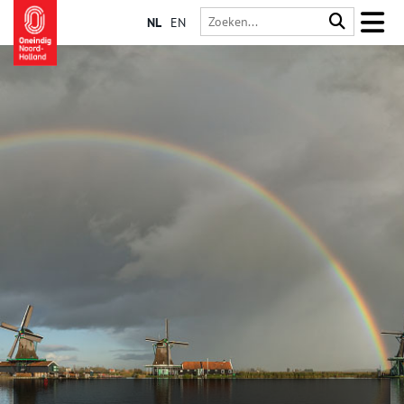
NL
EN