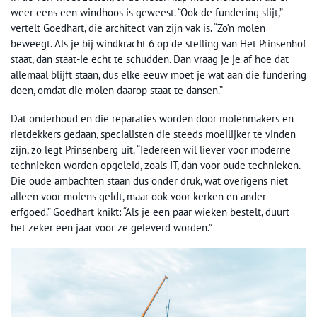
weer eens een windhoos is geweest. “Ook de fundering slijt,”
vertelt Goedhart, die architect van zijn vak is. “Zo’n molen
beweegt. Als je bij windkracht 6 op de stelling van Het Prinsenhof
staat, dan staat-ie echt te schudden. Dan vraag je je af hoe dat
allemaal blijft staan, dus elke eeuw moet je wat aan die fundering
doen, omdat die molen daarop staat te dansen.”
Dat onderhoud en die reparaties worden door molenmakers en
rietdekkers gedaan, specialisten die steeds moeilijker te vinden
zijn, zo legt Prinsenberg uit. “Iedereen wil liever voor moderne
technieken worden opgeleid, zoals IT, dan voor oude technieken.
Die oude ambachten staan dus onder druk, wat overigens niet
alleen voor molens geldt, maar ook voor kerken en ander
erfgoed.” Goedhart knikt: “Als je een paar wieken bestelt, duurt
het zeker een jaar voor ze geleverd worden.”