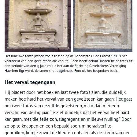
Het blaeuwe fonteijntgen zoals te zien op de Gedempte Oude Gracht 121 is het
voorbeeld van een gevelsteen die veel te lijden heeft gehad. Tussen beide foto’s zit
een periode van dertig jaar en als het aan de Stichting Geveltekens Vereniging
Haerlem ligt wordt de steen snel opgeknapt. Foto uit het besproken boek.
Het verval tegengaan
Hij bladert door het boek en laat twee foto’s zien, die duidelijk
maken hoe hard het verval van een gevelsteen kan gaan. Het gaat
om twee foto’s van dezelfde gevelsteen, maar dan met een
verschil van dertig jaar. “Je ziet duidelijk dat het verval heel hard
kan gaan, met die felle zon, slagregens en milieuvervuiling.” Door
ze op te knappen en een bepaald soort mineraalverf te
gebruiken, kun je zowel de kleuren ophalen als de steen van een