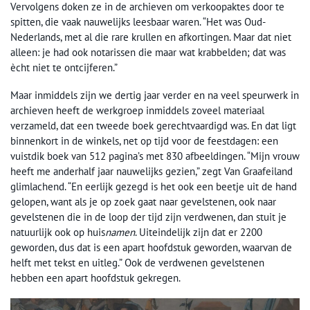
Vervolgens doken ze in de archieven om verkoopaktes door te
spitten, die vaak nauwelijks leesbaar waren. “Het was Oud-
Nederlands, met al die rare krullen en afkortingen. Maar dat niet
alleen: je had ook notarissen die maar wat krabbelden; dat was
ècht niet te ontcijferen.”
Maar inmiddels zijn we dertig jaar verder en na veel speurwerk in
archieven heeft de werkgroep inmiddels zoveel materiaal
verzameld, dat een tweede boek gerechtvaardigd was. En dat ligt
binnenkort in de winkels, net op tijd voor de feestdagen: een
vuistdik boek van 512 pagina’s met 830 afbeeldingen. “Mijn vrouw
heeft me anderhalf jaar nauwelijks gezien,” zegt Van Graafeiland
glimlachend. “En eerlijk gezegd is het ook een beetje uit de hand
gelopen, want als je op zoek gaat naar gevelstenen, ook naar
gevelstenen die in de loop der tijd zijn verdwenen, dan stuit je
natuurlijk ook op huis
namen
. Uiteindelijk zijn dat er 2200
geworden, dus dat is een apart hoofdstuk geworden, waarvan de
helft met tekst en uitleg.” Ook de verdwenen gevelstenen
hebben een apart hoofdstuk gekregen.