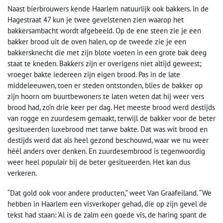
Naast bierbrouwers kende Haarlem natuurlijk ook bakkers. In de
Hagestraat 47 kun je twee gevelstenen zien waarop het
bakkersambacht wordt afgebeeld. Op de ene steen zie je een
bakker brood uit de oven halen, op de tweede zie je een
bakkersknecht die met zijn blote voeten in een grote bak deeg
staat te kneden. Bakkers zijn er overigens niet altijd geweest;
vroeger bakte iedereen zijn eigen brood. Pas in de late
middeleeuwen, toen er steden ontstonden, blies de bakker op
zijn hoorn om buurtbewoners te laten weten dat hij weer vers
brood had, zo’n drie keer per dag. Het meeste brood werd destijds
van rogge en zuurdesem gemaakt, terwijl de bakker voor de beter
gesitueerden luxebrood met tarwe bakte. Dat was wit brood en
destijds werd dat als heel gezond beschouwd, waar we nu weer
héél anders over denken. En zuurdesembrood is tegenwoordig
weer heel populair bij de beter gesitueerden. Het kan dus
verkeren.
“Dat gold ook voor andere producten,” weet Van Graafeiland. “We
hebben in Haarlem een visverkoper gehad, die op zijn gevel de
tekst had staan: ‘Al is de zalm een goede vis, de haring spant de