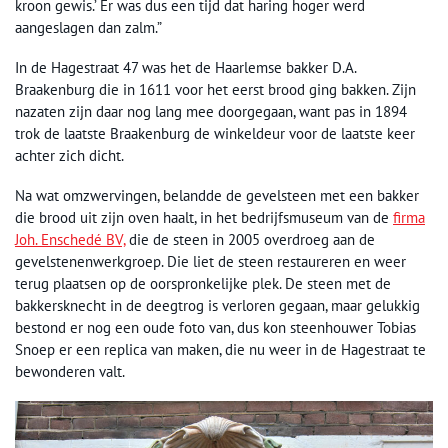
kroon gewis.’ Er was dus een tijd dat haring hoger werd
aangeslagen dan zalm.”
In de Hagestraat 47 was het de Haarlemse bakker D.A.
Braakenburg die in 1611 voor het eerst brood ging bakken. Zijn
nazaten zijn daar nog lang mee doorgegaan, want pas in 1894
trok de laatste Braakenburg de winkeldeur voor de laatste keer
achter zich dicht.
Na wat omzwervingen, belandde de gevelsteen met een bakker
die brood uit zijn oven haalt, in het bedrijfsmuseum van de
firma
Joh. Enschedé BV,
die de steen in 2005 overdroeg aan de
gevelstenenwerkgroep. Die liet de steen restaureren en weer
terug plaatsen op de oorspronkelijke plek. De steen met de
bakkersknecht in de deegtrog is verloren gegaan, maar gelukkig
bestond er nog een oude foto van, dus kon steenhouwer Tobias
Snoep er een replica van maken, die nu weer in de Hagestraat te
bewonderen valt.