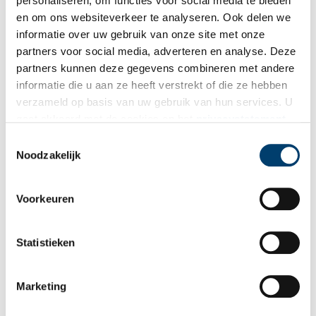
personaliseren, om functies voor social media te bieden
en om ons websiteverkeer te analyseren. Ook delen we
informatie over uw gebruik van onze site met onze
partners voor social media, adverteren en analyse. Deze
partners kunnen deze gegevens combineren met andere
informatie die u aan ze heeft verstrekt of die ze hebben
verzameld op basis van uw gebruik van hun services. U
gaat akkoord met de cookies en het
privacystatement
als u onze website blijft gebruiken.
Toestemmingsselectie
Noodzakelijk
Voorkeuren
Statistieken
Gevelstenen De Passer en De Valk sieren het adres Bakenessergracht 84, waar al
vanaf 1590 bier werd gebrouwen. Foto’s uit het besproken boek.
Uiteraard besteedt Van Graafeiland ook aandacht aan de
Marketing
brouwerijen, waarvan er zo’n 23 in Haarlem hebben gestaan. Al in
de veertiende eeuw werd er in Haarlem
bier gebrouwen
, want