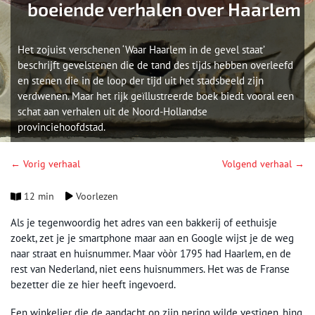
boeiende verhalen over Haarlem
Het zojuist verschenen ‘Waar Haarlem in de gevel staat’
beschrijft gevelstenen die de tand des tijds hebben overleefd
en stenen die in de loop der tijd uit het stadsbeeld zijn
verdwenen. Maar het rijk geïllustreerde boek biedt vooral een
schat aan verhalen uit de Noord-Hollandse
provinciehoofdstad.
← Vorig verhaal
Volgend verhaal →
12 min
Voorlezen
Als je tegenwoordig het adres van een bakkerij of eethuisje
zoekt, zet je je smartphone maar aan en Google wijst je de weg
naar straat en huisnummer. Maar vòòr 1795 had Haarlem, en de
rest van Nederland, niet eens huisnummers. Het was de Franse
bezetter die ze hier heeft ingevoerd.
Een winkelier die de aandacht op zijn nering wilde vestigen, hing