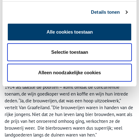
bier was lange tijd één van de weinige dranken die je veilig kon
Details tonen
drinken. Van water werd je ziek en wijn was te duur. Aan het
begin van de zestiende eeuw werd in Haarlem meer dan 17,5
miljoen liter bier gebrouwen. Slechts tien procent daarvan bleef
Alle cookies toestaan
in Haarlem, de rest werd geëxporteerd. Eén van de vier grootste
bierbrouwers zat op de Bakenessergracht 84 en daar brouwden
ze al vanaf 1590 bier. Twee gevelstenen, de valk en de passer,
Selectie toestaan
herinneren daar aan, alhoewel niet helemaal duidelijk is hoe de
brouwerij aan die naam is gekomen.
Alleen noodzakelijke cookies
Dat de bierbrouwerijen uiteindelijk weer uit de stad zijn
verdwenen – brouwerij Het Scheepje op de Houtmarkt sloot in
1914 als laatste de poorten – komt omdat de concurrentie
toenam, de wijn goedkoper werd en koffie en wijn hun intrede
deden. “Ja, die brouwerijen, dat was een hoop uitzoekwerk,”
vertelt Van Graafeiland. “Die brouwerijen waren in handen van de
rijke jongens. Niet dat ze hun leven lang bier brouwden, want als
de prijs van het onroerend omhoog ging, verkochten ze de
brouwerij weer. Die bierbrouwers waren dus superrijk; veel
landgoederen langs de duinen waren van hen.”