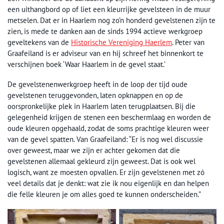
een uithangbord op of liet een kleurrijke gevelsteen in de muur
metselen. Dat er in Haarlem nog zo’n honderd gevelstenen zijn te
zien, is mede te danken aan de sinds 1994 actieve werkgroep
geveltekens van de
Historische Vereniging Haerlem
. Peter van
Graafeiland is er adviseur van en hij schreef het binnenkort te
verschijnen boek ‘Waar Haarlem in de gevel staat.’
De gevelstenenwerkgroep heeft in de loop der tijd oude
gevelstenen teruggevonden, laten opknappen en op de
oorspronkelijke plek in Haarlem laten terugplaatsen. Bij die
gelegenheid krijgen de stenen een beschermlaag en worden de
oude kleuren opgehaald, zodat de soms prachtige kleuren weer
van de gevel spatten. Van Graafeiland: “Er is nog wel discussie
over geweest, maar we zijn er achter gekomen dat die
gevelstenen allemaal gekleurd zijn geweest. Dat is ook wel
logisch, want ze moesten opvallen. Er zijn gevelstenen met zó
veel details dat je denkt: wat zie ik nou eigenlijk en dan helpen
die felle kleuren je om alles goed te kunnen onderscheiden.”