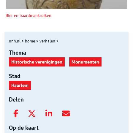
Bier en baardmankruiken
onh.nl
>
home
>
verhalen
>
Thema
Historische verenigingen
Monumenten
Stad
Haarlem
Delen
Op de kaart