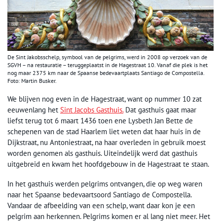
De Sint Jakobsschelp, symbool van de pelgrims, werd in 2008 op verzoek van de
SGVH – na restauratie – teruggeplaatst in de Hagestraat 10. Vanaf die plek is het
nog maar 2375 km naar de Spaanse bedevaartplaats Santiago de Compostella.
Foto: Martin Busker.
We blijven nog even in de Hagestraat, want op nummer 10 zat
eeuwenlang het
Sint Jacobs Gasthuis.
Dat gasthuis gaat maar
liefst terug tot 6 maart 1436 toen ene Lysbeth Jan Bette de
schepenen van de stad Haarlem liet weten dat haar huis in de
Dijkstraat, nu Antoniestraat, na haar overleden in gebruik moest
worden genomen als gasthuis. Uiteindelijk werd dat gasthuis
uitgebreid en kwam het hoofdgebouw in de Hagestraat te staan.
In het gasthuis werden pelgrims ontvangen, die op weg waren
naar het Spaanse bedevaartsoord Santiago de Compostella.
Vandaar de afbeelding van een schelp, want daar kon je een
pelgrim aan herkennen. Pelgrims komen er al lang niet meer. Het