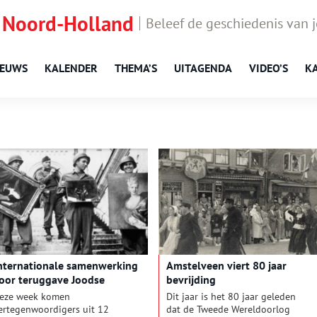
 Noord-Holland
Beleef de geschiedenis van 
IEUWS
KALENDER
THEMA’S
UITAGENDA
VIDEO’S
K
nternationale samenwerking
Amstelveen viert 80 jaar
oor teruggave Joodse
bevrijding
oofkunst
eze week komen
Dit jaar is het 80 jaar geleden
ertegenwoordigers uit 12
dat de Tweede Wereldoorlog