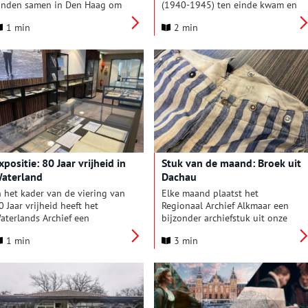
anden samen in Den Haag om
(1940-1945) ten einde kwam en
ennis en ervaring uit te
sindsdien vieren we onze
1 min
2 min
isselen rond de restitutie van
vrijheid. In Amstelveen zullen
eroofde kunstobjecten van
Vereniging Historisch
oodse eigenaren tijdens het
Amstelveen en René Kok
aziregime. De Nationaal
(Facebookpagina ‘Amstelveen
oördinator
tijdens de bezetting’) bij dit
ntisemitismebestrijding (NCAB)
belangrijke jubileum stilstaan
s gastheer.
met een mooie expositie en een
aantal boeiende lezingen.
xpositie: 80 Jaar vrijheid in
Stuk van de maand: Broek uit
aterland
Dachau
n het kader van de viering van
Elke maand plaatst het
0 Jaar vrijheid heeft het
Regionaal Archief Alkmaar een
aterlands Archief een
bijzonder archiefstuk uit onze
xpositie ingericht in de
collectie in de schijnwerpers.
1 min
3 min
tudiezaal en
Deze keer: Een broek uit
ieuwenhuijzenzaal. Veertien
concentratiekamp Dachau.
erschillende onderwerpen uit
e geschiedenis van de Tweede
ereldoorlog worden in woord
n beeld gepresenteerd. Onder