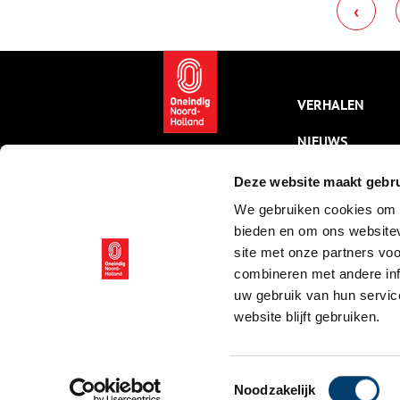
s
‹
het voor iedereen in te zien. In
g
e
aanloop naar de
W
openbaarwording worden
v
regionale
t
informatiebijeenkomsten
W
georganiseerd, waaronder twee
N
VERHALEN
in Noord-Holland.
w
V
d
NIEUWS
H
v
KALENDER
Deze website maakt gebru
t
We gebruiken cookies om c
THEMA’S
bieden en om ons websitev
ACTIVITEITEN
site met onze partners vo
combineren met andere inf
VIDEO’S
uw gebruik van hun servic
website blijft gebruiken.
© ONH | 2026
Toestemmingsselectie
Noodzakelijk