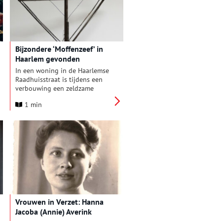
Bijzondere ‘Moffenzeef’ in
Haarlem gevonden
In een woning in de Haarlemse
Raadhuisstraat is tijdens een
verbouwing een zeldzame
‘moffenzeef’ gevonden. Met zo’n
1 min
radioantenne konden de
toenmalige bewoners zo
ongestoord mogelijk naar
verboden radiozenders
luisteren.
Vrouwen in Verzet: Hanna
Jacoba (Annie) Averink