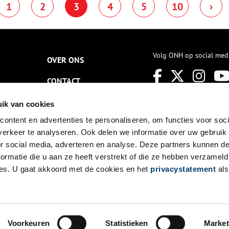
ocialisten en de communisten
1
2
3
4
5
10
›
eschiedenis rond de Tweede
lkaar niet luchten of zien.
ereldoorlog te herzien. De
ernieuwde permanente
entoonstelling De Tweede
ereldoorlog en de voormalige
ederlandse koloniën wordt
Volg ONH op social med
OVER ONS
oensdag 2 oktober in het
erzetsmuseum Amsterdam
oor burgemeester Femke
CONTACT
alsema geopend en is vanaf de
olgende dag voor het publiek
NIEUWSBRIEF
ik van cookies
e bezoeken.
ontent en advertenties te personaliseren, om functies voor soci
DISCLAIMER
erkeer te analyseren. Ook delen we informatie over uw gebruik
PRIVACY
or social media, adverteren en analyse. Deze partners kunnen 
ormatie die u aan ze heeft verstrekt of die ze hebben verzameld
TOEGANKELIJKHEID
es. U gaat akkoord met de cookies en het
privacystatement
als
Voorkeuren
Statistieken
Market