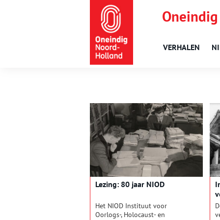
Oneindig
VERHALEN
N
Lezing: 80 jaar NIOD
I
v
r
Het NIOD Instituut voor
D
Oorlogs-, Holocaust- en
v