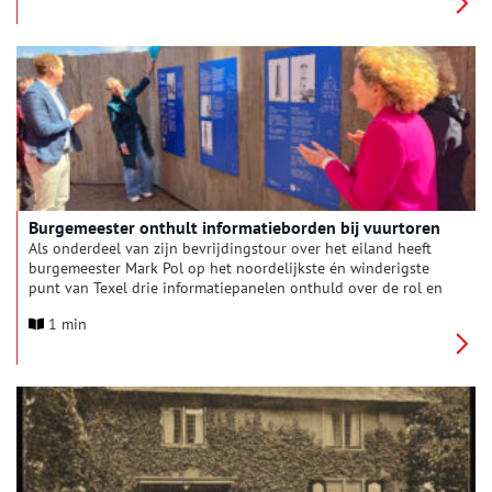
Dirk Vis Jansz.
Burgemeester onthult informatieborden bij vuurtoren
Als onderdeel van zijn bevrijdingstour over het eiland heeft
burgemeester Mark Pol op het noordelijkste én winderigste
punt van Texel drie informatiepanelen onthuld over de rol en
geschiedenis van de vuurtoren tijdens en vlak na de Tweede
1 min
Wereldoorlog. De borden zijn bevestigd aan de schutting aan
de voet van de toren, bovenaan het vrij toegankelijke
toegangspad. Ze zijn dus voor iedereen op elk moment te
bekijken.