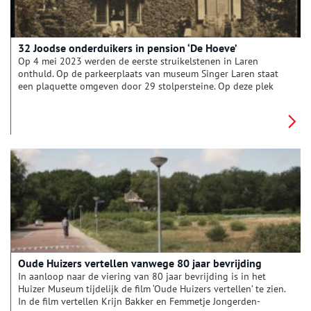
32 Joodse onderduikers in pension ‘De Hoeve’
Op 4 mei 2023 werden de eerste struikelstenen in Laren
onthuld. Op de parkeerplaats van museum Singer Laren staat
een plaquette omgeven door 29 stolpersteine. Op deze plek
stond vroeger pension ´De Hoeve´ van de joodse Isaac ‘Ies’
Bleekrode en zijn niet-joodse vrouw Els Garms. Tijdens de
Tweede Wereldoorlog boden zij hier onderdak aan 32 joodse
onderduikers, tot ze werden verraden…
Oude Huizers vertellen vanwege 80 jaar bevrijding
In aanloop naar de viering van 80 jaar bevrijding is in het
Huizer Museum tijdelijk de film ‘Oude Huizers vertellen’ te zien.
In de film vertellen Krijn Bakker en Femmetje Jongerden-