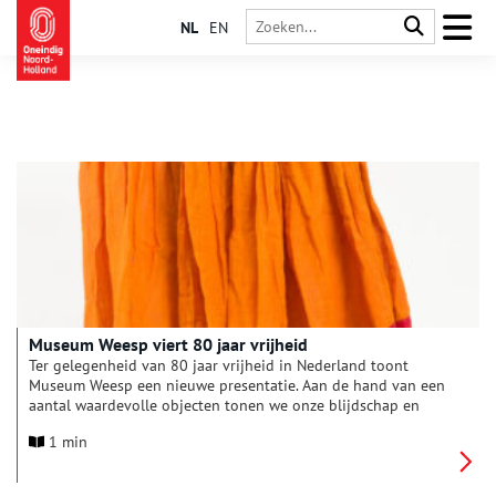
NL
EN
Museum Weesp viert 80 jaar vrijheid
Ter gelegenheid van 80 jaar vrijheid in Nederland toont
Museum Weesp een nieuwe presentatie. Aan de hand van een
aantal waardevolle objecten tonen we onze blijdschap en
dankbaarheid voor vrijheid de afgelopen decennia. Een
1 min
centrale rol hierin speelt een speciale ‘bevrijdingsrok’ uit
Weesp, gemaakt en gedragen door Weesper
kinderboekenschrijfster en mensenrechtenactiviste Mies