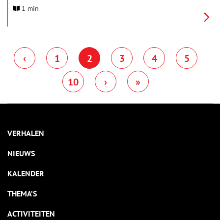
onze blijdschap en dankbaarheid voor vrijheid de afgelopen
1 min
decennia. Een centrale rol hierin speelt een speciale
‘bevrijdingsrok’ uit Weesp, gemaakt en gedragen door Weesper
kinderboekenschrijfster en mensenrechtenactiviste Mies
Bouhuys (1927-2008).
‹
1
2
3
4
5
10
›
»
VERHALEN
NIEUWS
KALENDER
THEMA’S
ACTIVITEITEN