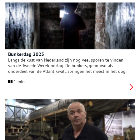
Bouhuys (1927-2008). Daarnaast laat het museum een selectie
zien van de parels uit de bijzondere collectie
bevrijdingsmemorabilia van Weesper verzamelaar Dennis Koek.
Bunkerdag 2025
Langs de kust van Nederland zijn nog veel sporen te vinden
van de Tweede Wereldoorlog. De bunkers, gebouwd als
onderdeel van de Atlantikwall, springen het meest in het oog.
Op zaterdag 24 mei 2025 van 10.00 tot 17.00 uur zijn de
1 min
bunkers van Zeeland tot de Waddeneilanden samen open voor
Bunkerdag.