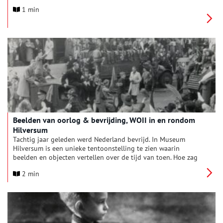
Westland over de oorlog die zij meemaakten.
1 min
Beelden van oorlog & bevrijding, WOII in en rondom
Hilversum
Tachtig jaar geleden werd Nederland bevrijd. In Museum
Hilversum is een unieke tentoonstelling te zien waarin
beelden en objecten vertellen over de tijd van toen. Hoe zag
de oorlog en bevrijding in Hilversum en de regio eruit? In
2 min
deze tentoonstelling kom je meer te weten over welke
gebeurtenissen en mensen een belangrijke rol speelden. Een
informatieve tentoonstelling voor jong en oud.