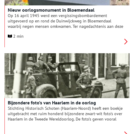
Nieuw oorlogsmonument in Bloemendaal
Op 16 april 1945 werd een vergissingsbombardement
uitgevoerd op en rond de Duinwijckweg in Bloemendaal
waarbij negen mensen omkwamen. Ter nagedachtenis aan deze
slachtoffers is precies 80 jaar later, op 16 april 2025, een
2 min
monument onthuld in het Simon de Heerplantsoen door de
burgemeester van Bloemendaal Michel Rog.
Bijzondere foto’s van Haarlem in de oorlog
Stichting Historisch Schoten (Haarlem-Noord) heeft een boekje
uitgebracht met ruim honderd bijzondere zwart-wit foto’s over
Haarlem in de Tweede Wereldoorlog. De foto’s geven vooral
een beeld van het laatste oorlogsjaar en de bevrijding van
Haarlem en omstreken. Ton van Beelen, bestuurslid van de