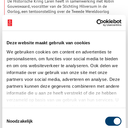
De Historische Kring Laren heeft in samenwerking met Robin
Gouwswaard, voorzitter van de Stichting Hilversum in de
Oorlog, een tentoonstelling over de Tweede Wereldoorlog
samengesteld met voorwerpen en documenten uit Laren en
1 min
Hilversum. Ook het Verzetsmuseum Amsterdam heeft uit zijn
archief desgevraagd documenten gestuurd. Te zien is een
gedeelte uit het archief van Cok de Graaff.
Deze website maakt gebruik van cookies
We gebruiken cookies om content en advertenties te
personaliseren, om functies voor social media te bieden
en om ons websiteverkeer te analyseren. Ook delen we
informatie over uw gebruik van onze site met onze
Verholen Verhalen – Tweeluik over oorlogsschaamte
partners voor social media, adverteren en analyse. Deze
35 jaar geleden deed Willemien Spook een vondst bij het
partners kunnen deze gegevens combineren met andere
grofvuil die lange tijd haar leven zou beheersen. Een huis aan
informatie die u aan ze heeft verstrekt of die ze hebben
de Haarlemse Verspronckweg werd leeg geruimd, alles ging in
een grofvuilcontainer. De auteur nam een map met vergeelde
verzameld op basis van uw gebruik van hun services. U
1 min
foto’s en brieven mee met de bedoeling uit te vinden voor wie
gaat akkoord met de cookies en het
privacystatement
deze paperassen nog van waarde zouden kunnen zijn.
als u onze website blijft gebruiken.
Thuisgekomen zag ze dat het ging om documenten uit de
Toestemmingsselectie
Tweede Wereldoorlog, waaronder brieven van een SS’er.
Noodzakelijk