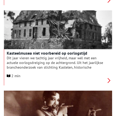
stichting, stelde het boekje samen.
Kasteelmusea niet voorbereid op oorlogstijd
Dit jaar vieren we tachtig jaar vrijheid, maar wél met een
actuele oorlogsdreiging op de achtergrond. Uit het jaarlijkse
brancheonderzoek van stichting Kastelen, historische
Buitenplaatsen en Landgoederen (sKBL) blijkt dat kastelen en
2 min
historische buitenplaatsen echter niet goed zijn voorbereid op
een mogelijke oorlog. sKBL deed onderzoek naar de impact
van het oorlogsverleden onder museaal benutte kastelen,
buitenplaatsen en landgoederen en hun aandacht voor dit
thema in publiekscommunicatie en beleidsvoering.