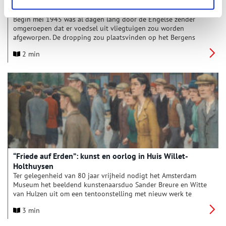
bevrijding, een dropping
Begin mei 1945 was al dagen lang door de Engelse zender
omgeroepen dat er voedsel uit vliegtuigen zou worden
afgeworpen. De dropping zou plaatsvinden op het Bergens
vliegveld. Op 2 mei 1945 vond de eerste voedsel dropping
2 min
plaats. 20 vliegtuigen wiepen 1700 pakketten af.
“Friede auf Erden”: kunst en oorlog in Huis Willet-
Holthuysen
Ter gelegenheid van 80 jaar vrijheid nodigt het Amsterdam
Museum het beeldend kunstenaarsduo Sander Breure en Witte
van Hulzen uit om een tentoonstelling met nieuw werk te
maken, met als vertrekpunt het oorlogsverleden van Huis
3 min
Willet-Holthuysen.