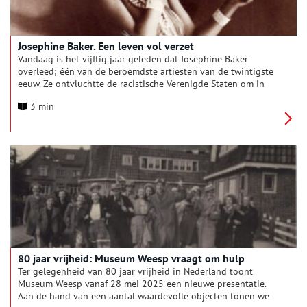
Josephine Baker. Een leven vol verzet
Vandaag is het vijftig jaar geleden dat Josephine Baker
overleed; één van de beroemdste artiesten van de twintigste
eeuw. Ze ontvluchtte de racistische Verenigde Staten om in
Parijs te gaan wonen. Baker was haar tijd vooruit als activiste
3 min
voor gelijke rechten op vele vlakken. Ook was ze actief in het
verzet tegen nazi-Duitsland, en had een band met Amsterdam.
Vanaf 18 april 2025 toont Verzetsmuseum Amsterdam een
tentoonstelling over Josephine Baker: een leven vol verzet.
80 jaar vrijheid: Museum Weesp vraagt om hulp
Ter gelegenheid van 80 jaar vrijheid in Nederland toont
Museum Weesp vanaf 28 mei 2025 een nieuwe presentatie.
Aan de hand van een aantal waardevolle objecten tonen we