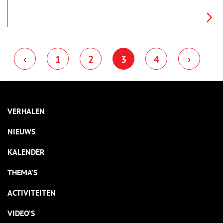
hekken van zijn omgeving is afgescheiden. Het hoofdkwartier
voor de Inspecteur Generaal der Krijgsmacht is uniek in zijn
verschijningsvorm in Nederland.
‹
1
2
3
4
›
VERHALEN
NIEUWS
KALENDER
THEMA’S
ACTIVITEITEN
VIDEO’S