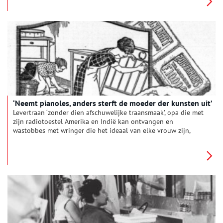
ontdek de historie achter populaire programma’s,
charismatische presentatoren en smaakvolle studio’s in
mediastad Hilversum.
‘Neemt pianoles, anders sterft de moeder der kunsten uit’
Levertraan ‘zonder dien afschuwelijke traansmaak’, opa die met
zijn radiotoestel Amerika en Indië kan ontvangen en
wastobbes met wringer die het ideaal van elke vrouw zijn,
krantenadvertenties uit het begin van de twintigste eeuw
geven een aardig tijdsbeeld.