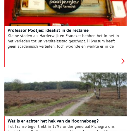
Professor Pootjes: idealist in de reclame
Kleine steden als Harderwijk en Franeker hebben het in het in
het verleden tot universiteitsstad geschopt. Hilversum heeft
geen academisch verleden. Toch woonde en werkte er in de
naoorlogse jaren een ‘professor’. Dat was Johannes Willem
Pootjes, die zichzelf professor noemde. Hij was de oprichter
van de Bijzondere Universiteit van Cultusvrije
Christusbelijders ‘Tres Faciunt Collegium’. Het doel van zijn
universiteit was ‘een verbintenis tot stand brengen tussen
juristen en godgeleerden ter verkrijging van een hogere
jurisdictie’.
Wat is er achter het hek van de Hoorneboeg?
Het Franse leger trekt in 1795 onder generaal Pichegru ons