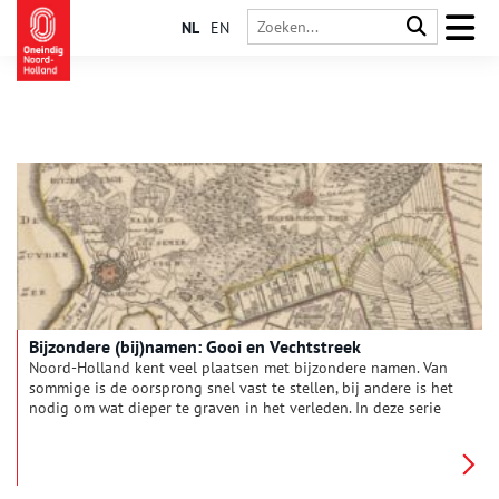
NL
EN
Bijzondere (bij)namen: Gooi en Vechtstreek
Noord-Holland kent veel plaatsen met bijzondere namen. Van
sommige is de oorsprong snel vast te stellen, bij andere is het
nodig om wat dieper te graven in het verleden. In deze serie
verhalen onderzoeken we elke maand een andere regio van
onze provincie, om achter de herkomst van de lokale
plaatsnamen én bijnamen van de inwoners te komen. Deze
maand: Gooi en Vechtstreek.