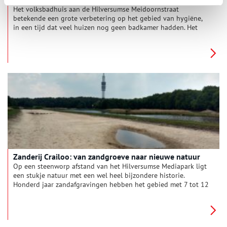
Het volksbadhuis aan de Hilversumse Meidoornstraat
betekende een grote verbetering op het gebied van hygiëne,
in een tijd dat veel huizen nog geen badkamer hadden. Het
bijna honderd jaar oude monument is recentelijk herbestemd
tot woningen.
Zanderij Crailoo: van zandgroeve naar nieuwe natuur
Op een steenworp afstand van het Hilversumse Mediapark ligt
een stukje natuur met een wel heel bijzondere historie.
Honderd jaar zandafgravingen hebben het gebied met 7 tot 12
meter verlaagd. Tegenwoordig is Zanderij Crailoo in handen
van het Goois Natuurreservaat, dat er ‘nieuwe natuur’
realiseert.