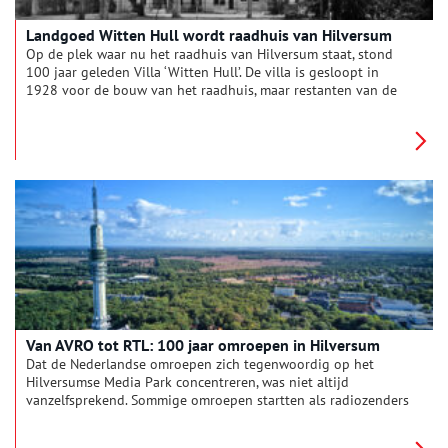
Landgoed Witten Hull wordt raadhuis van Hilversum
Op de plek waar nu het raadhuis van Hilversum staat, stond
100 jaar geleden Villa ‘Witten Hull’. De villa is gesloopt in
1928 voor de bouw van het raadhuis, maar restanten van de
fundering bevinden zich nog in het souterrain van het Dudok
Architectuur Centrum (DAC).
Van AVRO tot RTL: 100 jaar omroepen in Hilversum
Dat de Nederlandse omroepen zich tegenwoordig op het
Hilversumse Media Park concentreren, was niet altijd
vanzelfsprekend. Sommige omroepen startten als radiozenders
in Amsterdam, Delft of zelfs op zee. Duik met Oneindig Noord-
Holland in honderd jaar radio- en televisiegeschiedenis en