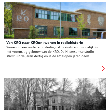
Van KRO naar KROon: wonen in radiohistorie
Wonen in een oude radiostudio, dat is sinds kort mogelijk in
het voormalig gebouw van de KRO. De Hilversumse studio
stamt uit de jaren dertig en is de afgelopen jaren deels
gerestaureerd, gesloopt en herbouwd om plaats te bieden aan
85 levensloopbestendige appartementen. De kenmerkende
ramen, het KRO-embleem op de gevel, de stenen en kleuren
zijn gebleven, waardoor het nieuwe KROon-complex de
monumentale sfeer van vroeger uitstraalt.