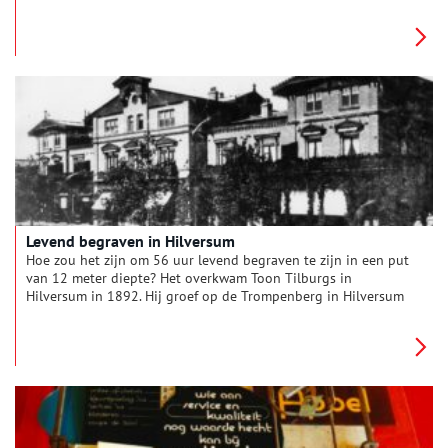
van de naam van de eigenaar van de pot of beker. De letters
vormen het oudst bekende schrift uit het Gooi.
Levend begraven in Hilversum
Hoe zou het zijn om 56 uur levend begraven te zijn in een put
van 12 meter diepte? Het overkwam Toon Tilburgs in
Hilversum in 1892. Hij groef op de Trompenberg in Hilversum
een zogenaamde welput. In zo’n put werd een pomp geplaatst
die het grondwater naar boven water haalde. De put werd
gemaakt van in elkaar sluitende duigen, gebogen houten
planken. Die werden bij elkaar gehouden door een houten of
ijzeren band. Zo ontstond een kuip. Het werk was niet zonder
risico, zeker niet in de zanderige en hooggelegen
Trompenberg waar diep gegraven moest worden om het
grondwater te bereiken.