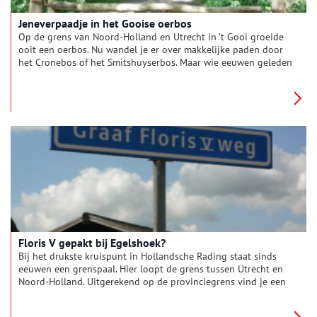
Jeneverpaadje in het Gooise oerbos
Op de grens van Noord-Holland en Utrecht in ’t Gooi groeide
ooit een oerbos. Nu wandel je er over makkelijke paden door
het Cronebos of het Smitshuyserbos. Maar wie eeuwen geleden
hier liep, moest zich een weg banen door het dichte woud.
Floris V gepakt bij Egelshoek?
Bij het drukste kruispunt in Hollandsche Rading staat sinds
eeuwen een grenspaal. Hier loopt de grens tussen Utrecht en
Noord-Holland. Uitgerekend op de provinciegrens vind je een
weggetje genoemd naar graaf Floris V. Is de graaf hier
geweest?