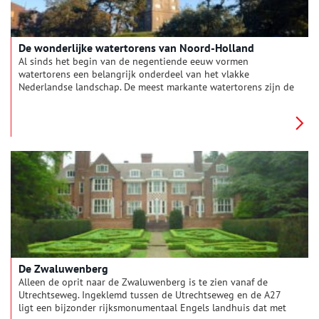
De wonderlijke watertorens van Noord-Holland
Al sinds het begin van de negentiende eeuw vormen
watertorens een belangrijk onderdeel van het vlakke
Nederlandse landschap. De meest markante watertorens zijn de
drinkwatertorens, die vanaf 1856 werden gebouwd. Vanwege
de forse afmetingen vallen deze het meest op en werden ze
door de waterleidingbedrijven als een visitekaartje
beschouwd. Zodanig dat er veel aandacht werd besteed aan
het uiterlijk van de torens. Hieronder vind je de zeven meest
bijzondere torens van Noord-Holland.
De Zwaluwenberg
Alleen de oprit naar de Zwaluwenberg is te zien vanaf de
Utrechtseweg. Ingeklemd tussen de Utrechtseweg en de A27
ligt een bijzonder rijksmonumentaal Engels landhuis dat met