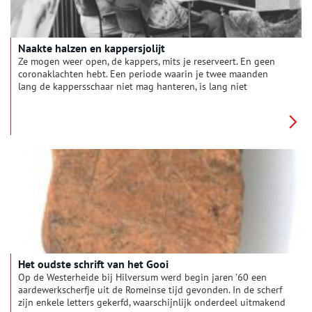
Naakte halzen en kappersjolijt
Ze mogen weer open, de kappers, mits je reserveert. En geen
coronaklachten hebt. Een periode waarin je twee maanden
lang de kappersschaar niet mag hanteren, is lang niet
voorgekomen. Zelfs in de Tweede Wereldoorlog werd er
gewoon doorgeknipt, zo blijkt als we in de geschiedenis van
de Noord-Hollandse barbiers duiken.
Het oudste schrift van het Gooi
Op de Westerheide bij Hilversum werd begin jaren ’60 een
aardewerkscherfje uit de Romeinse tijd gevonden. In de scherf
zijn enkele letters gekerfd, waarschijnlijk onderdeel uitmakend