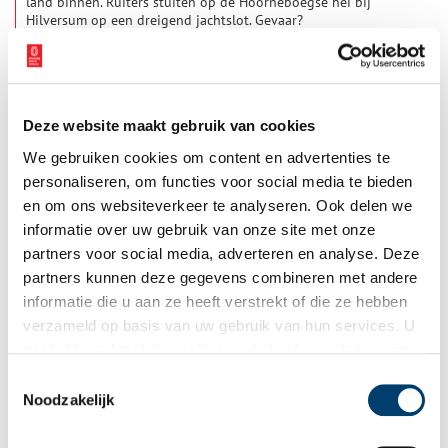
land binnen. Ruiters stuiten op de Hoorneboegse hei bij
Hilversum op een dreigend jachtslot. Gevaar?
Deze website maakt gebruik van cookies
We gebruiken cookies om content en advertenties te
personaliseren, om functies voor social media te bieden
en om ons websiteverkeer te analyseren. Ook delen we
informatie over uw gebruik van onze site met onze
partners voor social media, adverteren en analyse. Deze
Met Jan Feith door het Gooi (1933)
partners kunnen deze gegevens combineren met andere
Deze zomer neemt Jan Feith je mee op reis door onze
informatie die u aan ze heeft verstrekt of die ze hebben
provincie. Zijn historische teksten uit het album ‘Zwerftochten
verzameld op basis van uw gebruik van hun services. U
door ons land: Noord-Holland’ (1933) geven een beeld van
zonnige duinen, drukke pleinen en pittoreske polders. Deze
gaat akkoord met de cookies en het
privacystatement
week: ‘Door Gooiland op stap!’
als u onze website blijft gebruiken.
Toestemmingsselectie
Noodzakelijk