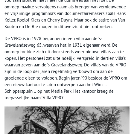
voortaan stonden niet meer de dominees aan het roer. De
omroep maakte vervolgens naam als brenger van vernieuwende
en vrijzinnige programma’s van documentairemakers zoals Hans
Keller, Roelof Kiers en Cherry Duyns. Maar ook de satire van Van
Kooten en De Bie mogen in dit overzicht niet ontbreken.
De VPRO is in 1928 begonnen in een villa aan de ’s-
Gravelandseweg 65, waarvan het in 1931 eigenaar werd. De
omroep breidde zich uit door steeds weer nieuwe villa’s aan te
kopen. Het personeel zat uiteindelijk verspreid in dertien villa’s
waarvan zeven aan de ‘s-Gravelandseweg. De villa’s van de VPRO
zijn in de loop der jaren regelmatig verbouwd om aan de
groeiende eisen te voldoen. Begin jaren ‘90 besloot de VPRO om
een nieuw kantoor te laten ontwerpen aan het Wim T.
Schippersplein 1 op het Media Park. Het kantoor kreeg de
toepasselijke naam ‘Villa VPRO’.