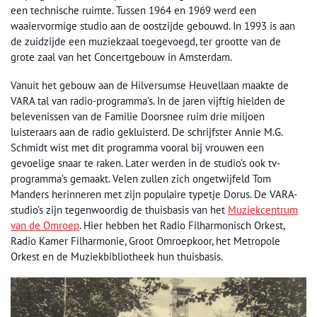
een technische ruimte. Tussen 1964 en 1969 werd een
waaiervormige studio aan de oostzijde gebouwd. In 1993 is aan
de zuidzijde een muziekzaal toegevoegd, ter grootte van de
grote zaal van het Concertgebouw in Amsterdam.
Vanuit het gebouw aan de Hilversumse Heuvellaan maakte de
VARA tal van radio-programma’s. In de jaren vijftig hielden de
belevenissen van de Familie Doorsnee ruim drie miljoen
luisteraars aan de radio gekluisterd. De schrijfster Annie M.G.
Schmidt wist met dit programma vooral bij vrouwen een
gevoelige snaar te raken. Later werden in de studio’s ook tv-
programma’s gemaakt. Velen zullen zich ongetwijfeld Tom
Manders herinneren met zijn populaire typetje Dorus. De VARA-
studio’s zijn tegenwoordig de thuisbasis van het
Muziekcentrum
van de Omroep
. Hier hebben het Radio Filharmonisch Orkest,
Radio Kamer Filharmonie, Groot Omroepkoor, het Metropole
Orkest en de Muziekbibliotheek hun thuisbasis.