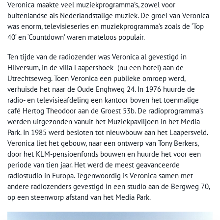
Veronica maakte veel muziekprogramma’s, zowel voor
buitenlandse als Nederlandstalige muziek. De groei van Veronica
was enorm, televisieseries en muziekprogramma’s zoals de ‘Top
40’ en ‘Countdown’ waren mateloos populair.
Ten tijde van de radiozender was Veronica al gevestigd in
Hilversum, in de villa Laapershoek (nu een hotel) aan de
Utrechtseweg. Toen Veronica een publieke omroep werd,
verhuisde het naar de Oude Enghweg 24. In 1976 huurde de
radio- en televisieafdeling een kantoor boven het toenmalige
café Hertog Theodoor aan de Groest 53b. De radioprogramma’s
werden uitgezonden vanuit het Muziekpaviljoen in het Media
Park. In 1985 werd besloten tot nieuwbouw aan het Laapersveld.
Veronica liet het gebouw, naar een ontwerp van Tony Berkers,
door het KLM-pensioenfonds bouwen en huurde het voor een
periode van tien jaar. Het werd de meest geavanceerde
radiostudio in Europa. Tegenwoordig is Veronica samen met
andere radiozenders gevestigd in een studio aan de Bergweg 70,
op een steenworp afstand van het Media Park.