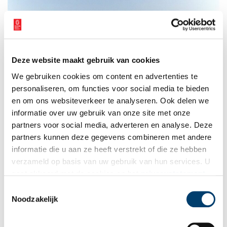
Deze website maakt gebruik van cookies
We gebruiken cookies om content en advertenties te
personaliseren, om functies voor social media te bieden
en om ons websiteverkeer te analyseren. Ook delen we
informatie over uw gebruik van onze site met onze
partners voor social media, adverteren en analyse. Deze
Veronica-gebouw aan de Laapershoek, 1992. Fotocollectie afdelingen gemeente
partners kunnen deze gegevens combineren met andere
Hilversum,
Streekarchief Gooi en Vechtstreek te Hilversum
.
informatie die u aan ze heeft verstrekt of die ze hebben
verzameld op basis van uw gebruik van hun services. U
Teleac en NOT
gaat akkoord met de cookies en het
privacystatement
Teleac is in 1963 opgericht voor educatie via de televisie. De
als u onze website blijft gebruiken.
Toestemmingsselectie
eerste uitzendingen vonden plaats vanuit een zwart-wit studio in
Noodzakelijk
een ketelhuis bij de Technische Universiteit in Delft, later
vestigde Teleac zich in Utrecht. Teleac werd bekend met de vele
taalcursussen, maar verzorgde veel meer educatieve programma’s,