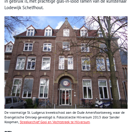
in gebruik is, met prachtige glas-in-lood ramen van de kunstenaar
Lodewijk Schelfhout.
De voormalige St. Ludgerus kweekschool aan de Oude Amersfoortseweg, waar de
Evangelische Omroep gevestigd is. Fotocollectie Hilversum 2013 door Sander
Koopman,
Streekarchief Gooi en Vechtstreek te Hilversum
.