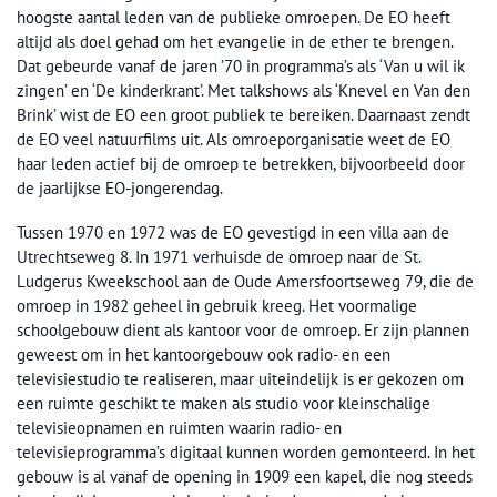
hoogste aantal leden van de publieke omroepen. De EO heeft
altijd als doel gehad om het evangelie in de ether te brengen.
Dat gebeurde vanaf de jaren ’70 in programma’s als ‘Van u wil ik
zingen’ en ‘De kinderkrant’. Met talkshows als ‘Knevel en Van den
Brink’ wist de EO een groot publiek te bereiken. Daarnaast zendt
de EO veel natuurfilms uit. Als omroeporganisatie weet de EO
haar leden actief bij de omroep te betrekken, bijvoorbeeld door
de jaarlijkse EO-jongerendag.
Tussen 1970 en 1972 was de EO gevestigd in een villa aan de
Utrechtseweg 8. In 1971 verhuisde de omroep naar de St.
Ludgerus Kweekschool aan de Oude Amersfoortseweg 79, die de
omroep in 1982 geheel in gebruik kreeg. Het voormalige
schoolgebouw dient als kantoor voor de omroep. Er zijn plannen
geweest om in het kantoorgebouw ook radio- en een
televisiestudio te realiseren, maar uiteindelijk is er gekozen om
een ruimte geschikt te maken als studio voor kleinschalige
televisieopnamen en ruimten waarin radio- en
televisieprogramma’s digitaal kunnen worden gemonteerd. In het
gebouw is al vanaf de opening in 1909 een kapel, die nog steeds