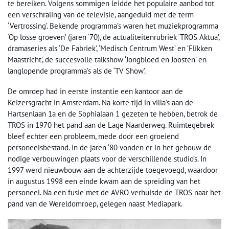
te bereiken. Volgens sommigen leidde het populaire aanbod tot
een verschraling van de televisie, aangeduid met de term
‘Vertrossing’. Bekende programma’s waren het muziekprogramma
‘Op losse groeven’ (jaren ‘70), de actualiteitenrubriek ‘TROS Aktua’,
dramaseries als ‘De Fabriek’, ‘Medisch Centrum West’ en ‘Flikken
Maastricht’, de succesvolle talkshow ‘Jongbloed en Joosten’ en
langlopende programma’s als de ‘TV Show’.
De omroep had in eerste instantie een kantoor aan de
Keizersgracht in Amsterdam. Na korte tijd in villa’s aan de
Hartsenlaan 1a en de Sophialaan 1 gezeten te hebben, betrok de
TROS in 1970 het pand aan de Lage Naarderweg. Ruimtegebrek
bleef echter een probleem, mede door een groeiend
personeelsbestand. In de jaren ‘80 vonden er in het gebouw de
nodige verbouwingen plaats voor de verschillende studio’s. In
1997 werd nieuwbouw aan de achterzijde toegevoegd, waardoor
in augustus 1998 een einde kwam aan de spreiding van het
personeel. Na een fusie met de AVRO verhuisde de TROS naar het
pand van de Wereldomroep, gelegen naast Mediapark.