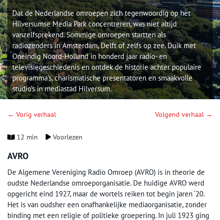
Dat de Nederlandse omroepen zich tegenwoordig op het
Hilversumse Media Park concentreren, was niet altijd
vanzelfsprekend. Sommige omroepen startten als
radiozenders in Amsterdam, Delft of zelfs op zee. Duik met
Oneindig Noord-Holland in honderd jaar radio- en
televisiegeschiedenis en ontdek de historie achter populaire
programma’s, charismatische presentatoren en smaakvolle
studio’s in mediastad Hilversum.
← Vorig verhaal
Volgend verhaal →
12 min
Voorlezen
AVRO
De Algemene Vereniging Radio Omroep (AVRO) is in theorie de
oudste Nederlandse omroeporganisatie. De huidige AVRO werd
opgericht eind 1927, maar de wortels reiken tot begin jaren ‘20.
Het is van oudsher een onafhankelijke mediaorganisatie, zonder
binding met een religie of politieke groepering. In juli 1923 ging