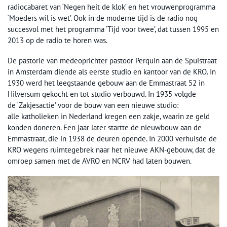
radiocabaret van ‘Negen heit de klok’ en het vrouwenprogramma
‘Moeders wil is wet’. Ook in de moderne tijd is de radio nog
succesvol met het programma ‘Tijd voor twee’, dat tussen 1995 en
2013 op de radio te horen was.
De pastorie van medeoprichter pastoor Perquin aan de Spuistraat
in Amsterdam diende als eerste studio en kantoor van de KRO. In
1930 werd het leegstaande gebouw aan de Emmastraat 52 in
Hilversum gekocht en tot studio verbouwd. In 1935 volgde
de ‘Zakjesactie’ voor de bouw van een nieuwe studio:
alle katholieken in Nederland kregen een zakje, waarin ze geld
konden doneren. Een jaar later startte de nieuwbouw aan de
Emmastraat, die in 1938 de deuren opende. In 2000 verhuisde de
KRO wegens ruimtegebrek naar het nieuwe AKN-gebouw, dat de
omroep samen met de AVRO en NCRV had laten bouwen.