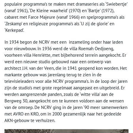
populaire programma’s te maken met dramaseries als ‘Swiebertje’
(vanaf 1961), ‘De Kleine waarheid’ (1970) en ‘Bartje’ (1972),
cabaret met Farce Majeure (vanaf 1966) en spelprogramma’s als
‘Zeskamp’ en religieuze programma’s als ‘U zij de glorie’ en
‘Kerkepad’.
In 1934 begon de NCRV met een inzameling onder haar leden
voor nieuwbouw. In 1936 werd de villa Roemah Oedjoeng,
voorheen villa Henriëtte, met bijbehorend terrein aangekocht. Er
werd een nieuwe studio gebouwd naar een ontwerp van
architect J.H. van der Veen, die in 1941 geopend kon worden. Het
markante gebouw was jarenlang terug te zien in de
televisieleaders voor alle NCRV programma’s. In de loop der jaren
zijn de studio’s met grote regelmaat aangepast en uitgebreid. Er
werden aangrenzende panden, zoals de ‘witte villa’ aan de
Bergweg 30, aangekocht om te kunnen voldoen aan de wensen
van de omroep. De NCRV ging in de jaren ‘90 meer samenwerken
met AVRO en KRO, om in 2000 gezamenlijk naar het gedeelde
AKN-gebouw te verhuizen.