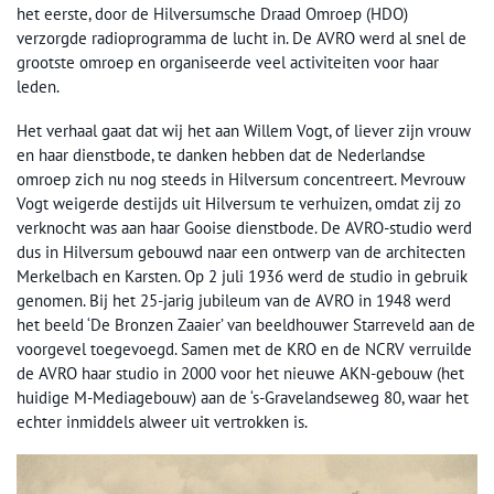
het eerste, door de Hilversumsche Draad Omroep (HDO)
verzorgde radioprogramma de lucht in. De AVRO werd al snel de
grootste omroep en organiseerde veel activiteiten voor haar
leden.
Het verhaal gaat dat wij het aan Willem Vogt, of liever zijn vrouw
en haar dienstbode, te danken hebben dat de Nederlandse
omroep zich nu nog steeds in Hilversum concentreert. Mevrouw
Vogt weigerde destijds uit Hilversum te verhuizen, omdat zij zo
verknocht was aan haar Gooise dienstbode. De AVRO-studio werd
dus in Hilversum gebouwd naar een ontwerp van de architecten
Merkelbach en Karsten. Op 2 juli 1936 werd de studio in gebruik
genomen. Bij het 25-jarig jubileum van de AVRO in 1948 werd
het beeld ‘De Bronzen Zaaier’ van beeldhouwer Starreveld aan de
voorgevel toegevoegd. Samen met de KRO en de NCRV verruilde
de AVRO haar studio in 2000 voor het nieuwe AKN-gebouw (het
huidige M-Mediagebouw) aan de ‘s-Gravelandseweg 80, waar het
echter inmiddels alweer uit vertrokken is.