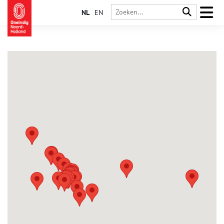
NL
EN
Hoofddorp