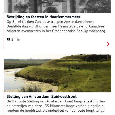
Bevrijding en feesten in Haarlemmermeer
Op 8 mei trekken Canadese troepen Amsterdam binnen.
Diezelfde dag wordt onder meer Heemstede bevrijd. Canadese
soldaten overnachten in het Groenendaalse Bos. Op woensdag
9 mei trekken ze Haarlemmermeer binnen. In Hoofddorp
2 min
worden de bevrijders verwelkomd door een enthousiaste
menigte. Het regiment ‘Princess Patricia’s Light Infantry’ wordt
toegejuicht. De Canadezen worden officieel ontvangen door
waarnemend burgemeester Jansonius. De ontvangst van de
bevrijders is een feest! Iedereen is uitgelaten; na jaren mag je
weer zeggen wat je denkt, doen en laten wat je wilt. Na jaren
mag de Nederlandse vlag weer wapperen. Veel Hoofddorpers
rijden een stukje mee met de gevechtswagens van de
bevrijders. Een ‘Canadese’ luitenant op een motor blijkt zich te
ontpoppen als een echte Hoofddorper; Millenaar. Want aan de
geallieerde legers zijn Nederlandse militairen toegevoegd die
al eerder naar Engeland of het bevrijde Zuiden zijn
uitgeweken.
Stelling van Amsterdam: Zuidwestfront
De QR-route Stelling van Amsterdam komt langs alle 46 forten
en batterijen van deze 135 kilometer lange verdedigingslinie
rondom de hoofdstad. Dit onderdeel van de route loopt langs