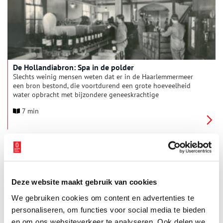
De Hollandiabron: Spa in de polder
Slechts weinig mensen weten dat er in de Haarlemmermeer
een bron bestond, die voortdurend een grote hoeveelheid
water opbracht met bijzondere geneeskrachtige
eigenschappen. Als tafelwater hoefde het voor Spa niet onder
7 min
te doen.
Deze website maakt gebruik van cookies
We gebruiken cookies om content en advertenties te
personaliseren, om functies voor social media te bieden
Cor van Stam: burgemeester en verzetsleider
en om ons websiteverkeer te analyseren. Ook delen we