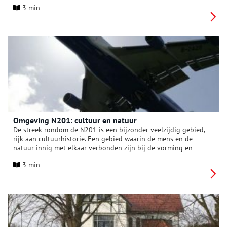
het Zuidwestfront, dat begint bij het Fort bij Vijfhuizen en
3 min
eindigt bij het Fort bij Aalsmeer, dwars door de
Haarlemmermeerpolder.
Omgeving N201: cultuur en natuur
De streek rondom de N201 is een bijzonder veelzijdig gebied,
rijk aan cultuurhistorie. Een gebied waarin de mens en de
natuur innig met elkaar verbonden zijn bij de vorming en
gebruik van het landschap. Het uiterlijk van het gebied is de
3 min
afgelopen halve eeuw ingrijpend veranderd als gevolg van de
ontstuitbare ontwikkeling van luchthaven Schiphol. Maar juist
deze bedrijvigheid en zichtbaarheid van menselijke activiteit
hoort bij de geschiedenis van deze streek. Aan de andere kant
heeft, zoals bij veel gebieden in West-Nederland, de
eeuwigdurende strijd van de mens tegen het water ook haar
stempel gedrukt op het landschap. De N201, één van de