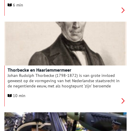
van Amsterdam. Daar kwam dan ook een fort: Fort bij
6 min
Hoofddorp.
Thorbecke en Haarlemmermeer
Johan Rudolph Thorbecke (1798-1872) is van grote invloed
geweest op de vormgeving van het Nederlandse staatsrecht in
de negentiende eeuw, met als hoogtepunt ‘zijn’ beroemde
grondwetsherziening van 1848. Ook heeft hij zich als jurist en
10 min
als politicus actief bemoeid met waterschappen en de
toekomst van de Haarlemmermeerpolder.