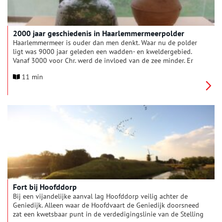
2000 jaar geschiedenis in Haarlemmermeerpolder
Haarlemmermeer is ouder dan men denkt. Waar nu de polder
ligt was 9000 jaar geleden een wadden- en kweldergebied.
Vanaf 3000 voor Chr. werd de invloed van de zee minder. Er
ontstond een kustgordel met strandwallen waar mensen
11 min
woonden. Dit weten wij door archeologische vondsten bij het
vroegere eiland Abbenes. Deze en andere bodemschatten zijn
tot 20 mei 2024 te zien in het Historisch Museum
Haarlemmermeer.
Fort bij Hoofddorp
Bij een vijandelijke aanval lag Hoofddorp veilig achter de
Geniedijk. Alleen waar de Hoofdvaart de Geniedijk doorsneed
zat een kwetsbaar punt in de verdedigingslinie van de Stelling