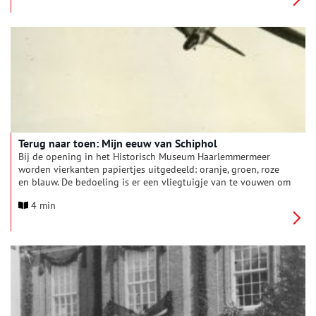
Terug naar toen: Mijn eeuw van Schiphol
Bij de opening in het Historisch Museum Haarlemmermeer
worden vierkanten papiertjes uitgedeeld: oranje, groen, roze
en blauw. De bedoeling is er een vliegtuigje van te vouwen om
die vervolgens in de in het museum gefabriceerde boom te
4 min
laten landen. “Niet als symbool dat we vliegtuigen in bomen
moeten laten landen, maar als teken dat we gaan beginnen”,
grapt de CCO van Schiphol Group, André van den Berg, tijdens
de opening van de tentoonstelling ‘Mijn eeuw van Schiphol –
Bevlogen verhalen uit de Haarlemmermeer’. Het is in 2016
honderd jaar geleden dat de eerste vliegtuigen op Schiphol
landden. Ook in het pittoreske museum, verstopt tussen bos,
hotel en bowlingbaan, wordt aandacht besteed aan dit
bijzondere jubileum.