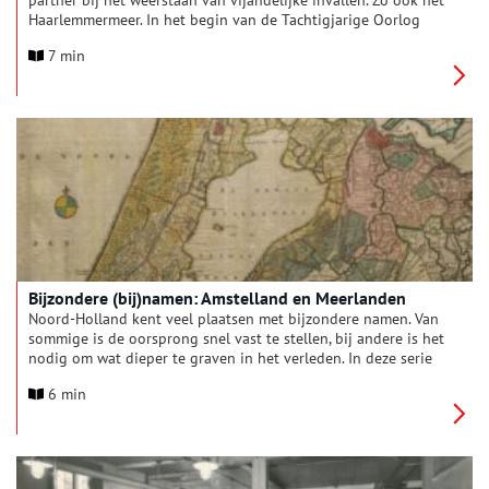
partner bij het weerstaan van vijandelijke invallen. Zo ook het
Haarlemmermeer. In het begin van de Tachtigjarige Oorlog
(1568-1648) vervulde het meer verschillende keren een
7 min
belangrijke rol in de verdediging van steden tegen de
Spanjaarden.
Bijzondere (bij)namen: Amstelland en Meerlanden
Noord-Holland kent veel plaatsen met bijzondere namen. Van
sommige is de oorsprong snel vast te stellen, bij andere is het
nodig om wat dieper te graven in het verleden. In deze serie
verhalen onderzoeken we elke maand een andere regio van
6 min
onze provincie, om achter de herkomst van de lokale
plaatsnamen én bijnamen van de inwoners te komen. Deze
maand: Amstelland en Meerlanden.