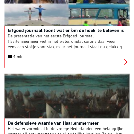
Erfgoed journaal toont wat er ‘om de hoek’ te beleven is
De presentatie van het eerste Erfgoed journaal
Haarlemmermeer viel in het water, omdat corona daar weer
eens een stokje voor stak, maar het journaal staat nu gelukkig
online en is voor iedereen te zien. Elke twee maanden gaan
4 min
Benjamin Pattiruhu en Chiara van der Pijl voor het journaal op
pad. Zo brachten ze al een bezoek aan het Fort van Hoofddorp,
waar twintig portretten van fotograaf Karin K. hangen.
Oneindig Noord-Holland sprak met de twee jonge reporters.
De defensieve waarde van Haarlemmermeer
Het water vormde al in de vroege Nederlanden een belangrijke