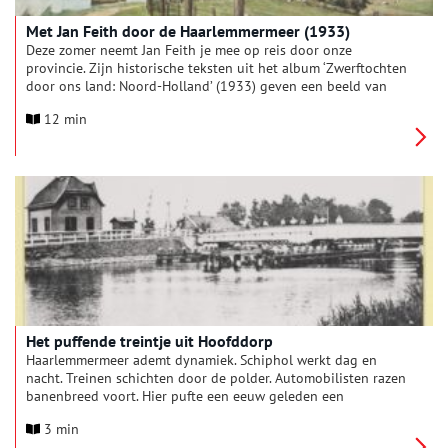
Met Jan Feith door de Haarlemmermeer (1933)
Deze zomer neemt Jan Feith je mee op reis door onze
provincie. Zijn historische teksten uit het album ‘Zwerftochten
door ons land: Noord-Holland’ (1933) geven een beeld van
zonnige duinen, drukke pleinen en pittoreske polders. Deze
12 min
week: ‘De Haarlemmermeer als typisch poldergebied’.
Het puffende treintje uit Hoofddorp
Haarlemmermeer ademt dynamiek. Schiphol werkt dag en
nacht. Treinen schichten door de polder. Automobilisten razen
banenbreed voort. Hier pufte een eeuw geleden een
stoomtreintje.
3 min