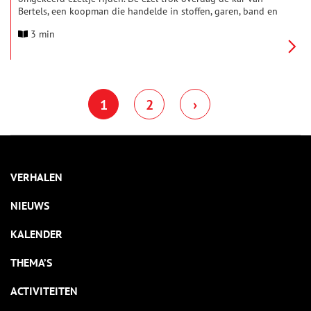
Bertels, een koopman die handelde in stoffen, garen, band en
spelden. De ezel van Bertels was een bijzonder dier dat heel
3 min
hard kon lopen, vooral wanneer hij ’s avonds terug naar het
land ging. Ondanks vele pogingen van de dorpsjongen was
het niemand gelukt om op de rennende ezel te blijven zitten.
1
2
›
VERHALEN
NIEUWS
KALENDER
THEMA’S
ACTIVITEITEN