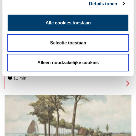
Details tonen
Alle cookies toestaan
Selectie toestaan
Monumenten op de bodem van het meer
Is Hoofddorp een plaats waar je rond kunt dwalen? Nou en of.
Loop (in gedachten) maar even mee langs de Hoofdvaart en
Alleen noodzakelijke cookies
verbaas je over wat er te zien is. Hier, op de bodem van het
droog gepompte Haarlemmermeer, stichtten de pioniers een
11 min
dorpje. Op het kruispunt van twee vaarten. Kruisdorp heette
het. Het Hoofddorp van nu met monumentale panden.