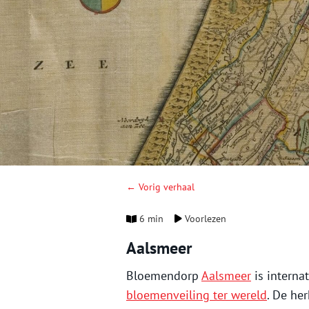
← Vorig verhaal
6 min
Voorlezen
Aalsmeer
Bloemendorp
Aalsmeer
is intern
bloemenveiling ter wereld
. De he