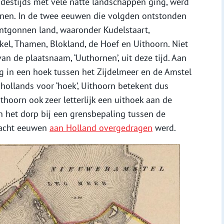
 destijds met vele natte landschappen ging, werd
nnen. In de twee eeuwen die volgden ontstonden
ontgonnen land, waaronder Kudelstaart,
el, Thamen, Blokland, de Hoef en Uithoorn. Niet
n de plaatsnaam, ‘Uuthornen’, uit deze tijd. Aan
g in een hoek tussen het Zijdelmeer en de Amstel
udhollands voor ‘hoek’, Uithoorn betekent dus
Uithoorn ook zeer letterlijk een uithoek aan de
n het dorp bij een grensbepaling tussen de
 acht eeuwen
aan Holland overgedragen
werd.