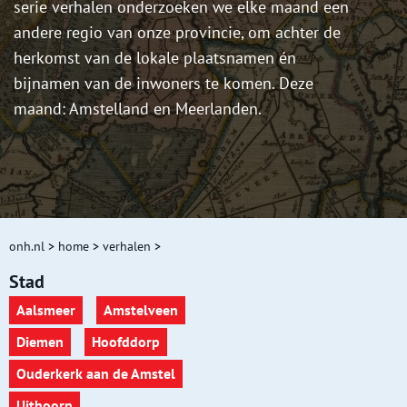
serie verhalen onderzoeken we elke maand een
andere regio van onze provincie, om achter de
herkomst van de lokale plaatsnamen én
bijnamen van de inwoners te komen. Deze
maand: Amstelland en Meerlanden.
onh.nl
>
home
>
verhalen
>
Stad
Aalsmeer
Amstelveen
Diemen
Hoofddorp
Ouderkerk aan de Amstel
Uithoorn