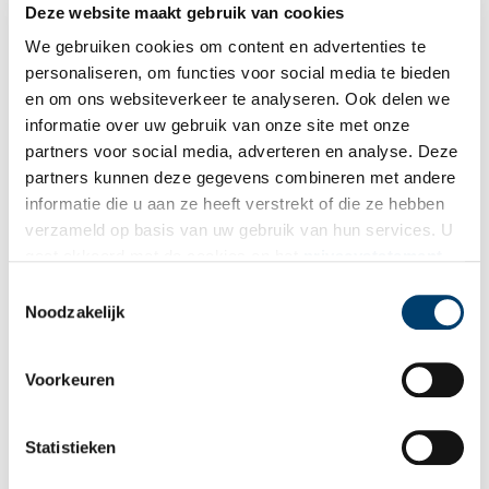
Deze website maakt gebruik van cookies
We gebruiken cookies om content en advertenties te
personaliseren, om functies voor social media te bieden
en om ons websiteverkeer te analyseren. Ook delen we
informatie over uw gebruik van onze site met onze
partners voor social media, adverteren en analyse. Deze
Activiteiten bij de Hollandia bron, 1920-1940. Noord-Hollands Archief /
partners kunnen deze gegevens combineren met andere
Beeldcollectie van het Historisch Archief Haarlemmermeer te Hoofddorp,
informatie die u aan ze heeft verstrekt of die ze hebben
Inventarisnummer
NL-HlmNHA_Hmr_12448.
verzameld op basis van uw gebruik van hun services. U
Het water van de Wilhelminabron was van een groter ijzergehalte
gaat akkoord met de cookies en het
privacystatement
dan dat van de Hollandiabron. De Hollandiabron had een
als u onze website blijft gebruiken.
Toestemmingsselectie
capaciteit van 6.000 liter per uur. Het water liep in een betonnen
Noodzakelijk
reservoir, dat 12.000 liter kon bevatten. Als het reservoir geheel
gevuld was, liep het overtollige water via een leeuwenbek in een
gemetselde kom en vandaar in de sloot. Uit het reservoir werd
Voorkeuren
het water opgepompt in twee kuipen, welke 2.000 liter konden
bevatten. In deze kuipen vond het ontijzeringsproces plaats door
gedurende enige tijd buitenlucht in te blazen.
Statistieken