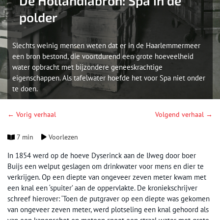
De Hollandiabron: Spa in de
polder
Slechts weinig mensen weten dat er in de Haarlemmermeer
een bron bestond, die voortdurend een grote hoeveelheid
water opbracht met bijzondere geneeskrachtige
eigenschappen. Als tafelwater hoefde het voor Spa niet onder
te doen.
← Vorig verhaal
Volgend verhaal →
7 min
Voorlezen
In 1854 werd op de hoeve Dyserinck aan de IJweg door boer
Buijs een welput geslagen om drinkwater voor mens en dier te
verkrijgen. Op een diepte van ongeveer zeven meter kwam met
een knal een ‘spuiter’ aan de oppervlakte. De kroniekschrijver
schreef hierover: ‘Toen de putgraver op een diepte was gekomen
van ongeveer zeven meter, werd plotseling een knal gehoord als