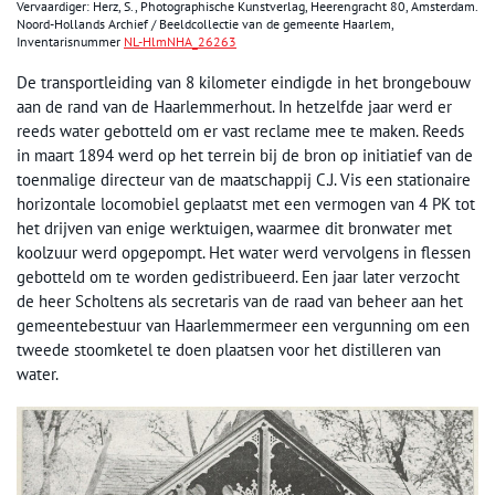
Vervaardiger: Herz, S., Photographische Kunstverlag, Heerengracht 80, Amsterdam.
Noord-Hollands Archief / Beeldcollectie van de gemeente Haarlem,
Inventarisnummer
NL-HlmNHA_26263
De transportleiding van 8 kilometer eindigde in het brongebouw
aan de rand van de Haarlemmerhout. In hetzelfde jaar werd er
reeds water gebotteld om er vast reclame mee te maken. Reeds
in maart 1894 werd op het terrein bij de bron op initiatief van de
toenmalige directeur van de maatschappij C.J. Vis een stationaire
horizontale locomobiel geplaatst met een vermogen van 4 PK tot
het drijven van enige werktuigen, waarmee dit bronwater met
koolzuur werd opgepompt. Het water werd vervolgens in flessen
gebotteld om te worden gedistribueerd. Een jaar later verzocht
de heer Scholtens als secretaris van de raad van beheer aan het
gemeentebestuur van Haarlemmermeer een vergunning om een
tweede stoomketel te doen plaatsen voor het distilleren van
water.