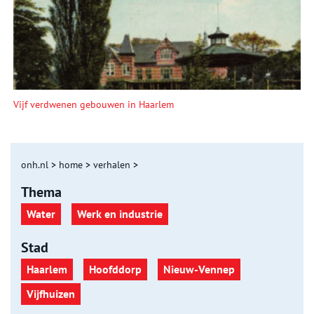
Vijf verdwenen gebouwen in Haarlem
onh.nl
>
home
>
verhalen
>
Thema
Water
Werk en industrie
Stad
Haarlem
Hoofddorp
Nieuw-Vennep
Vijfhuizen