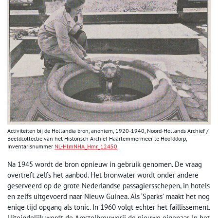
Activiteiten bij de Hollandia bron, anoniem, 1920-1940, Noord-Hollands Archief /
Beeldcollectie van het Historisch Archief Haarlemmermeer te Hoofddorp,
Inventarisnummer
NL-HlmNHA_Hmr_12450
Na 1945 wordt de bron opnieuw in gebruik genomen. De vraag
overtreft zelfs het aanbod. Het bronwater wordt onder andere
geserveerd op de grote Nederlandse passagiersschepen, in hotels
en zelfs uitgevoerd naar Nieuw Guinea. Als ‘Sparks’ maakt het nog
enige tijd opgang als tonic. In 1960 volgt echter het faillissement.
Uiteindelijk wordt de Amstelbrouwerij de nieuwe eigenaar. In het