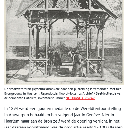
De staalwaterbron (Dyserinckbron) die door een pijpleiding is verbonden met het
Brongebouw in Haarlem. Reproductie. Noord-Hollands Archief / Beeldcollectie van
de gemeente Haarlem, inventarisnummer
NL-HlmNHA_23242
In 1894 werd een gouden medaille op de Wereldtentoonstelling
in Antwerpen behaald en het volgend jaar in Genève. Niet in
Haarlem maar aan de bron zelf werd de opening verricht. In het
jaar daaraan voorafgaand was de productie reeds 120.000 flessen