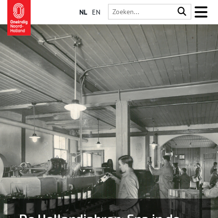
NL
EN