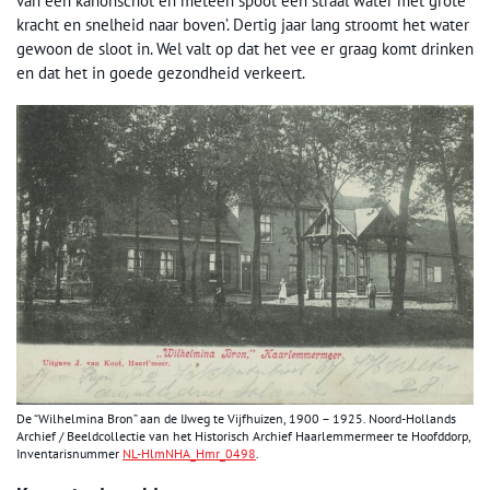
van een kanonschot en meteen spoot een straal water met grote
kracht en snelheid naar boven’. Dertig jaar lang stroomt het water
gewoon de sloot in. Wel valt op dat het vee er graag komt drinken
en dat het in goede gezondheid verkeert.
De “Wilhelmina Bron” aan de IJweg te Vijfhuizen, 1900 – 1925. Noord-Hollands
Archief / Beeldcollectie van het Historisch Archief Haarlemmermeer te Hoofddorp,
Inventarisnummer
NL-HlmNHA_Hmr_0498
.