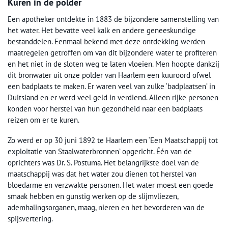
Kuren in de polder
Een apotheker ontdekte in 1883 de bijzondere samenstelling van
het water. Het bevatte veel kalk en andere geneeskundige
bestanddelen. Eenmaal bekend met deze ontdekking werden
maatregelen getroffen om van dit bijzondere water te profiteren
en het niet in de sloten weg te laten vloeien. Men hoopte dankzij
dit bronwater uit onze polder van Haarlem een kuuroord ofwel
een badplaats te maken. Er waren veel van zulke ‘badplaatsen’ in
Duitsland en er werd veel geld in verdiend. Alleen rijke personen
konden voor herstel van hun gezondheid naar een badplaats
reizen om er te kuren.
Zo werd er op 30 juni 1892 te Haarlem een ‘Een Maatschappij tot
exploitatie van Staalwaterbronnen’ opgericht. Één van de
oprichters was Dr. S. Postuma. Het belangrijkste doel van de
maatschappij was dat het water zou dienen tot herstel van
bloedarme en verzwakte personen. Het water moest een goede
smaak hebben en gunstig werken op de slijmvliezen,
ademhalingsorganen, maag, nieren en het bevorderen van de
spijsvertering.