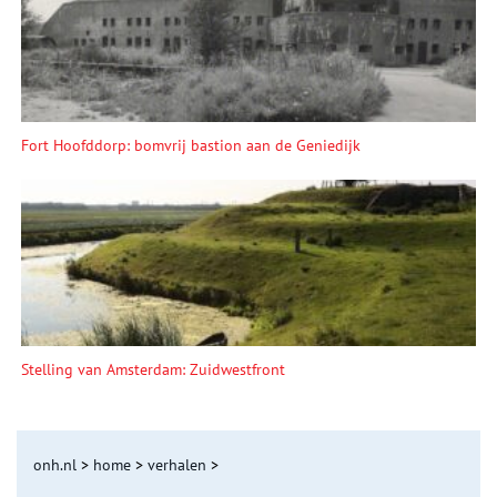
Fort Hoofddorp: bomvrij bastion aan de Geniedijk
Stelling van Amsterdam: Zuidwestfront
onh.nl
>
home
>
verhalen
>