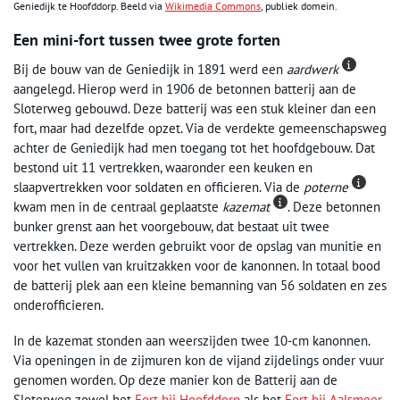
Geniedijk te Hoofddorp. Beeld via
Wikimedia Commons
, publiek domein.
Een mini-fort tussen twee grote forten
Bij de bouw van de Geniedijk in 1891 werd een
aardwerk
aangelegd. Hierop werd in 1906 de betonnen batterij aan de
Sloterweg gebouwd. Deze batterij was een stuk kleiner dan een
fort, maar had dezelfde opzet. Via de verdekte gemeenschapsweg
achter de Geniedijk had men toegang tot het hoofdgebouw. Dat
bestond uit 11 vertrekken, waaronder een keuken en
slaapvertrekken voor soldaten en officieren. Via de
poterne
kwam men in de centraal geplaatste
kazemat
. Deze betonnen
bunker grenst aan het voorgebouw, dat bestaat uit twee
vertrekken. Deze werden gebruikt voor de opslag van munitie en
voor het vullen van kruitzakken voor de kanonnen. In totaal bood
de batterij plek aan een kleine bemanning van 56 soldaten en zes
onderofficieren.
In de kazemat stonden aan weerszijden twee 10-cm kanonnen.
Via openingen in de zijmuren kon de vijand zijdelings onder vuur
genomen worden. Op deze manier kon de Batterij aan de
Sloterweg zowel het
Fort bij Hoofddorp
als het
Fort bij Aalsmeer