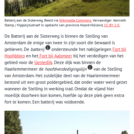
Batterij aan de Sloterweg. Beeld via
Wikimedia Commons.
Vervaardiger: Kenneth
Stamp / Hippolytushoef in opdracht van provincie Noord-Holland,
CC BY 2.0.
De Batterij aan de Sloterweg is binnen de Stelling van
Amsterdam de enige van twee in zijn soort die bewaard is
gebleven. De
batterij
ondersteunde het nabijgelegen
Fort bij
Hoofddorp
en het
Fort bij Aalsmeer
bij het verdedigen van het
gebied voor de
Geniedijk
. Deze dijk was binnen de
Haarlemmermeer de
hoofdverdedigingslijn
van de Stelling
van Amsterdam. Het zuidelijke deel van de Haarlemmermeer
bestond uit een groot poldergebied, dat onder water werd gezet
wanneer de Stelling in werking trad. Omdat de vijand hier
moeilijk doorheen kon komen, hoefde op deze plek geen extra
fort te komen. Een batterij was voldoende.