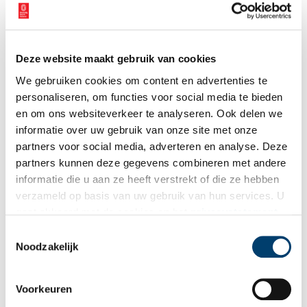
Deze website maakt gebruik van cookies
We gebruiken cookies om content en advertenties te
personaliseren, om functies voor social media te bieden
en om ons websiteverkeer te analyseren. Ook delen we
10 cm brons snelvuurkanon op hoog affuit in gebruik geweest bij het Nederlandse
informatie over uw gebruik van onze site met onze
Leger van 1882-1918. Beeld via
Wikimedia Commons
, Zandcee,
CC BY-SA 4.0.
partners voor social media, adverteren en analyse. Deze
Toegankelijk gemaakt
partners kunnen deze gegevens combineren met andere
informatie die u aan ze heeft verstrekt of die ze hebben
Nadat de Stelling van Amsterdam werd opgeheven, werd de
verzameld op basis van uw gebruik van hun services. U
Batterij aan de Sloterweg lange tijd gebruikt voor de opslag van
explosieven tot het in 1977 leeg kwam te staan. Vanwege de
gaat akkoord met de cookies en het
privacystatement
slechte staat van het gebouw en het onveilige terrein was de
als u onze website blijft gebruiken.
Toestemmingsselectie
batterij jarenlang alleen van buitenaf te bezichtigen. In 2017
Noodzakelijk
werd de batterij eigendom van Stadsherstel, een organisatie die
zich inzet voor het behouden, restaureren en herbestemmen van
cultureel erfgoed. De batterij werd hersteld en voorzien van
Voorkeuren
elektriciteit, verwarming, riolering en water. Hierbij bleef het