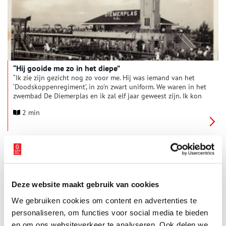
“Hij gooide me zo in het diepe”
“Ik zie zijn gezicht nog zo voor me. Hij was iemand van het
‘Doodskoppenregiment’, in zo’n zwart uniform. We waren in het
zwembad De Diemerplas en ik zal elf jaar geweest zijn. Ik kon
niet zwemmen. Hij pakte me beet, tilde me op en gooide me zo
2 min
in het diepe. Doodsbang was ik.” Het is ongeveer zeventig jaar
geleden, maar Henk Teiwes weet het als de dag van gisteren.
“Dat grote witte hoofd met rode pukkels vergeet ik nooit.”
Deze website maakt gebruik van cookies
We gebruiken cookies om content en advertenties te
personaliseren, om functies voor social media te bieden
Vijf namen bij de spoorbrug
en om ons websiteverkeer te analyseren. Ook delen we