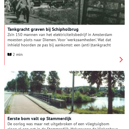
Tankgracht graven bij Schipholbrug
Zo’n 150 mannen van het elektriciteitsbedrijf in Amsterdam
moesten plots naar Diemen. Voor ‘werkzaamheden’. Wat dat
inhield hoorden ze pas bij aankomst: een (anti-)tankgracht
graven. In hun kantoorplunje. “Wij zagen ambtenaren met lage
2 min
schoenen door de modder plassen, met geblesseerde handen
een schop vasthouden”, schreef een verzetsblad in januari
1944.
Eerste bom valt op Stammerdijk
De oorlog was maar net uitgebroken of een vliegtuigbom