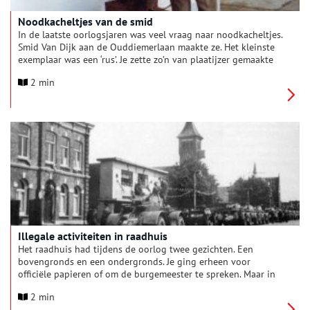
Noodkacheltjes van de smid
In de laatste oorlogsjaren was veel vraag naar noodkacheltjes.
Smid Van Dijk aan de Ouddiemerlaan maakte ze. Het kleinste
exemplaar was een ‘rus’. Je zette zo’n van plaatijzer gemaakte
‘rus’ op een gewone kachel waarvan de bovenklep was
2 min
afgehaald. Stukjes hout en steenkool dienden als brandstof. Zo
kon je koken.
Illegale activiteiten in raadhuis
Het raadhuis had tijdens de oorlog twee gezichten. Een
bovengronds en een ondergronds. Je ging erheen voor
officiële papieren of om de burgemeester te spreken. Maar in
de stookkelder lag het archief van de verboden Ordedienst.
2 min
Sommige ambtenaren zaten in het verzet.