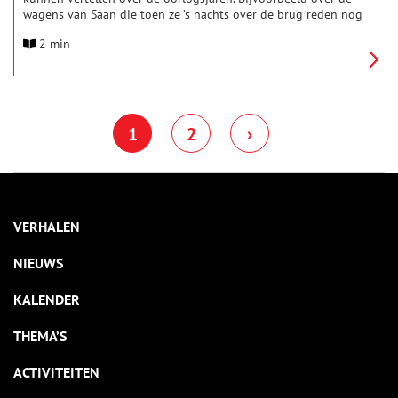
wagens van Saan die toen ze ’s nachts over de brug reden nog
rood waren en de volgende ochtend ineens fris groen en
2 min
oranje oogden.
1
2
›
VERHALEN
NIEUWS
KALENDER
THEMA’S
ACTIVITEITEN