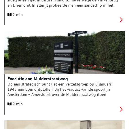
sloeg al een gat in de Stammerdijk. Halverwege de Vinkenbrug
en Driemond. In allerijl probeerde men een zandschip in het
gat te laten zinken. Maar helaas, de hele Gemeenschapspolder
2 min
liep onder water. Vee moest snel naar elders gebracht. Wie op
de boerderij bleef, bivakkeerde op zolder. Maandenlang. Je kon
er alleen per roeiboot komen.
Executie aan Muiderstraatweg
Op een strategisch punt liet een verzetsgroep op 5 januari
1945 een bom ontploffen. Bij het viaduct van de spoorlijn
Amsterdam – Amersfoort over de Muiderstraatweg (toen
Rijksweg 1). De Duitsers schoten als represaille hier een dag
2 min
later vijf gevangenen dood. Op 4 mei 2014 is hier het
opgeknapte monument voor de gevallenen onthuld door
burgemeester Amy Koopmanschap samen met haar voorganger
Bob de Hon. De Hon wist te achterhalen wie hier zijn
geëxecuteerd.