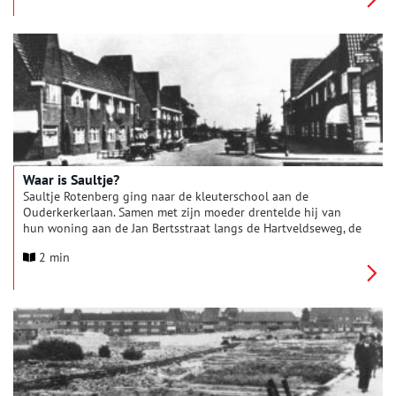
Waar is Saultje?
Saultje Rotenberg ging naar de kleuterschool aan de
Ouderkerkerlaan. Samen met zijn moeder drentelde hij van
hun woning aan de Jan Bertsstraat langs de Hartveldseweg, de
Diemerbrug over en ze waren er. Pa en ma Rotenberg waren uit
2 min
Polen gekomen. In 1942 woonden ze in Diemen in de Jan
Bertsstraat 14. Op één hoog. De vader van Saultje was
marktkoopman, hij stond op Vlooienburg (het huidige
Waterlooplein) in Amsterdam. Een vriendelijke man vond zijn
buurman hem. In het dorp woonden ongeveer 90 joden.