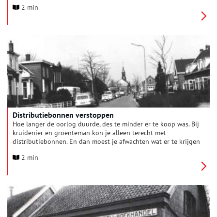
wachtpost kon de beide doorgangen afsluiten met stalen
2 min
palen en prikkeldraad. Bij de Weesper Trekvaart eindigde de
muur in een grote bunker met zwaar geschut. Bij de Ringvaart
stond een kleinere bunker.
Distributiebonnen verstoppen
Hoe langer de oorlog duurde, des te minder er te koop was. Bij
kruidenier en groenteman kon je alleen terecht met
distributiebonnen. En dan moest je afwachten wat er te krijgen
was. Het bonnensysteem was nodig om de beschikbare
2 min
levensmiddelen onder de bij de gemeente ingeschreven
bewoners te verdelen. Voor de oorlog had de Nederlandse
regering al voorbereidingen voor zo’n systeem getroffen.
Terecht bleek nu. In een school aan de Ouderkerkerlaan
opende het distributiekantoor.