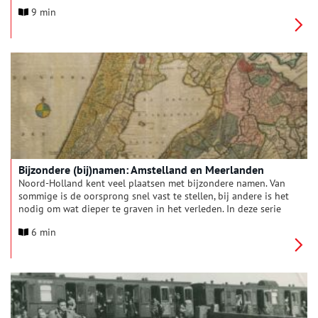
Amsterdam via Diemen, Muiden en Naarden naar Laren.
9 min
Bijzondere (bij)namen: Amstelland en Meerlanden
Noord-Holland kent veel plaatsen met bijzondere namen. Van
sommige is de oorsprong snel vast te stellen, bij andere is het
nodig om wat dieper te graven in het verleden. In deze serie
verhalen onderzoeken we elke maand een andere regio van
6 min
onze provincie, om achter de herkomst van de lokale
plaatsnamen én bijnamen van de inwoners te komen. Deze
maand: Amstelland en Meerlanden.