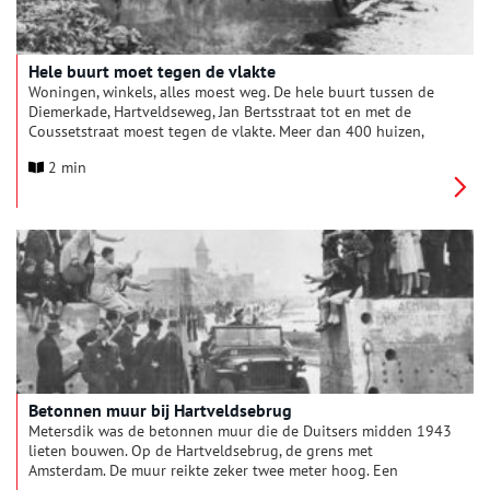
Hele buurt moet tegen de vlakte
Woningen, winkels, alles moest weg. De hele buurt tussen de
Diemerkade, Hartveldseweg, Jan Bertsstraat tot en met de
Coussetstraat moest tegen de vlakte. Meer dan 400 huizen,
winkels, cafés, huisartsenpraktijken, bedrijven. Duitse militairen
2 min
wilden vanaf de bunkermuur bij de Hartveldsebrug een vrij
schootsveld hebben. Begin december 1943 viel het besluit,
enkele maanden later stond er geen huis meer.
Betonnen muur bij Hartveldsebrug
Metersdik was de betonnen muur die de Duitsers midden 1943
lieten bouwen. Op de Hartveldsebrug, de grens met
Amsterdam. De muur reikte zeker twee meter hoog. Een