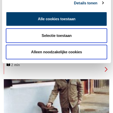
Details tonen
Alle cookies toestaan
Selectie toestaan
Anton duikt onder op Zeldenrust
Anton Krenn had een oproep gekregen om in de Duitse
Wehrmacht te dienen. Hij dook onder op boerderij Zeldenrust
Alleen noodzakelijke cookies
aan de Ouddiemerlaan. Anton was niet de enige die hier een
veilig onderkomen had gezocht.
2 min