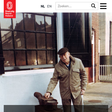
NL
EN