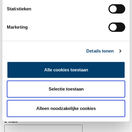
Statistieken
Bij inschrijving gaat u akkoord met ons
privacybeleid
.
Marketing
Aanvullingen
Vul deze informatie aan of geef een reactie.
Details tonen
Alle cookies toestaan
Vereiste velden zijn gemarkeerd met *. Het e-mailadres wordt niet
Selectie toestaan
gepubliceerd.
Naam
*
Alleen noodzakelijke cookies
E-mail
*