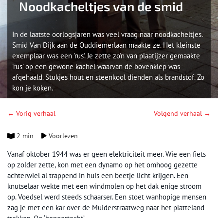
Noodkacheltjes van de smid
In de laatste oorlogsjaren was veel vraag naar noodkacheltjes.
Smid Van Dijk aan de Ouddiemerlaan maakte ze. Het kleinste
exemplaar was een 'rus'. Je zette zo'n van plaatijzer gemaakte
'rus' op een gewone kachel waarvan de bovenklep was
afgehaald. Stukjes hout en steenkool dienden als brandstof. Zo
kon je koken.
← Vorig verhaal
Volgend verhaal →
2 min
Voorlezen
Vanaf oktober 1944 was er geen elektriciteit meer. Wie een fiets
op zolder zette, kon met een dynamo op het omhoog gezette
achterwiel al trappend in huis een beetje licht krijgen. Een
knutselaar wekte met een windmolen op het dak enige stroom
op. Voedsel werd steeds schaarser. Een stoet wanhopige mensen
zag je met een kar over de Muiderstraatweg naar het platteland