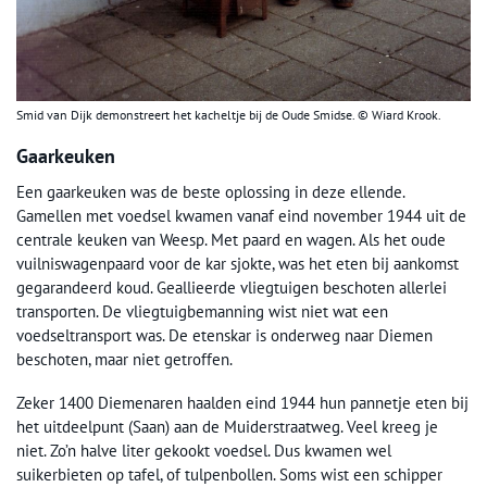
Smid van Dijk demonstreert het kacheltje bij de Oude Smidse. © Wiard Krook.
Gaarkeuken
Een gaarkeuken was de beste oplossing in deze ellende.
Gamellen met voedsel kwamen vanaf eind november 1944 uit de
centrale keuken van Weesp. Met paard en wagen. Als het oude
vuilniswagenpaard voor de kar sjokte, was het eten bij aankomst
gegarandeerd koud. Geallieerde vliegtuigen beschoten allerlei
transporten. De vliegtuigbemanning wist niet wat een
voedseltransport was. De etenskar is onderweg naar Diemen
beschoten, maar niet getroffen.
Zeker 1400 Diemenaren haalden eind 1944 hun pannetje eten bij
het uitdeelpunt (Saan) aan de Muiderstraatweg. Veel kreeg je
niet. Zo’n halve liter gekookt voedsel. Dus kwamen wel
suikerbieten op tafel, of tulpenbollen. Soms wist een schipper