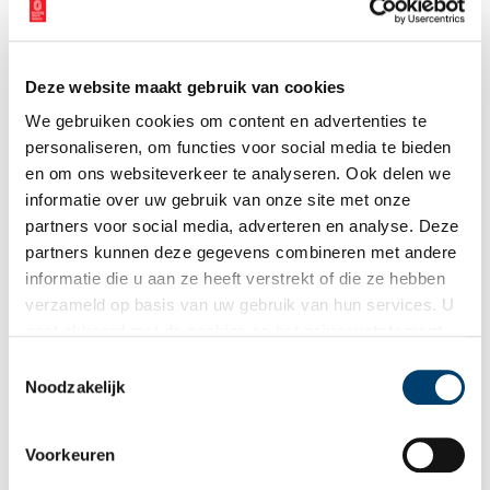
geheim verzetsblad Vrij Nederland van de pers. Joodse buren
bleken plots vertrokken. Een hele woonbuurt moest tegen de
vlakte om Duitse soldaten bij een bunkermuur op de
Hartveldsebrug een ruimer schootsveld te geven. In een koude
Deze website maakt gebruik van cookies
wintermaand hobbelden ernstig ondervoede kinderen ’s nachts in
We gebruiken cookies om content en advertenties te
onverwarmde vrachtwagens naar pleeggezinnen in Friesland.
personaliseren, om functies voor social media te bieden
Daar was meer eten dan de gaarkeuken aan de Muiderstraatweg
en om ons websiteverkeer te analyseren. Ook delen we
bood.
informatie over uw gebruik van onze site met onze
Publicatiedatum: 26/11/2014
partners voor social media, adverteren en analyse. Deze
partners kunnen deze gegevens combineren met andere
informatie die u aan ze heeft verstrekt of die ze hebben
verzameld op basis van uw gebruik van hun services. U
gaat akkoord met de cookies en het
privacystatement
Ontvang de nieuwsbrief
als u onze website blijft gebruiken.
Toestemmingsselectie
Wilt u op de hoogte blijven van de mooiste verhalen en het
Noodzakelijk
laatste erfgoednieuws? Schrijf u dan nu in voor onze
wekelijkse nieuwsbrief!
Voorkeuren