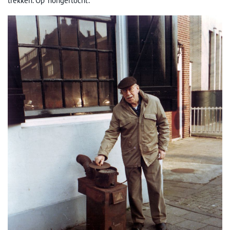
trekken. Op ‘hongertocht’.