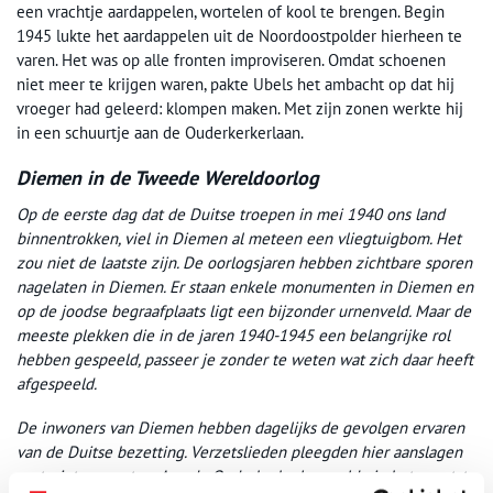
een vrachtje aardappelen, wortelen of kool te brengen. Begin
1945 lukte het aardappelen uit de Noordoostpolder hierheen te
varen. Het was op alle fronten improviseren. Omdat schoenen
niet meer te krijgen waren, pakte Ubels het ambacht op dat hij
vroeger had geleerd: klompen maken. Met zijn zonen werkte hij
in een schuurtje aan de Ouderkerkerlaan.
Diemen in de Tweede Wereldoorlog
Op de eerste dag dat de Duitse troepen in mei 1940 ons land
binnentrokken, viel in Diemen al meteen een vliegtuigbom. Het
zou niet de laatste zijn. De oorlogsjaren hebben zichtbare sporen
nagelaten in Diemen. Er staan enkele monumenten in Diemen en
op de joodse begraafplaats ligt een bijzonder urnenveld. Maar de
meeste plekken die in de jaren 1940-1945 een belangrijke rol
hebben gespeeld, passeer je zonder te weten wat zich daar heeft
afgespeeld.
De inwoners van Diemen hebben dagelijks de gevolgen ervaren
van de Duitse bezetting. Verzetslieden pleegden hier aanslagen
op treintransporten. Aan de Ouderkerkerlaan rolde in het grootste