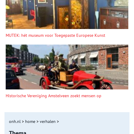
MUTEK: hét museum voor Toegepaste Europese Kunst
Historische Vereniging Amstelveen zoekt mensen op
onh.nl
>
home
>
verhalen
>
Thema