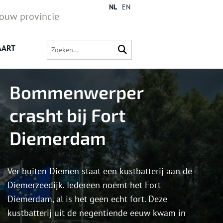
NL
EN
jouw provincie
AART
Bommenwerper
crasht bij Fort
Diemerdam
Ver buiten Diemen staat een kustbatterij aan de
Diemerzeedijk. Iedereen noemt het Fort
Diemerdam, al is het geen echt fort. Deze
kustbatterij uit de negentiende eeuw kwam in