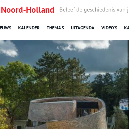
 Noord-Holland
Beleef de geschiedenis van 
IEUWS
KALENDER
THEMA’S
UITAGENDA
VIDEO’S
K