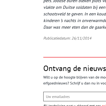
pers. Joodse buren bleken plots 
vlakte om Duitse soldaten bij ee
schootsveld te geven. In een ko
kinderen ’s nachts in onverwarmd
Daar was meer eten dan de gaark
Publicatiedatum: 26/11/2014
Ontvang de nieuws
Wilt u op de hoogte blijven van de moo
erfgoednieuws? Schrijf u dan nu in vo
Bij inschrijving gaat u akkoord met ons
pri