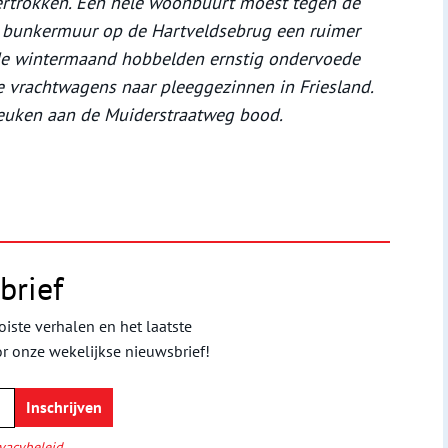
vertrokken. Een hele woonbuurt moest tegen de
n bunkermuur op de Hartveldsebrug een ruimer
ude wintermaand hobbelden ernstig ondervoede
e vrachtwagens naar pleeggezinnen in Friesland.
euken aan de Muiderstraatweg bood.
brief
iste verhalen en het laatste
or onze wekelijkse nieuwsbrief!
vacybeleid
.