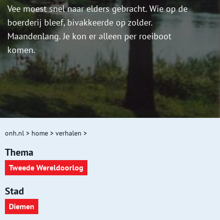
Vee moest snel naar elders gebracht. Wie op de
boerderij bleef, bivakkeerde op zolder.
Maandenlang. Je kon er alleen per roeiboot
komen.
onh.nl
>
home
>
verhalen
>
Thema
Tweede Wereldoorlog
Stad
Diemen