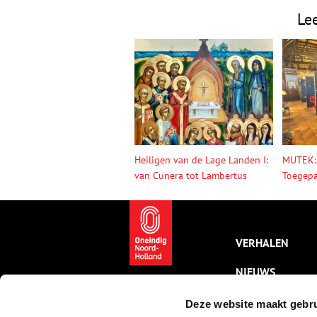
Le
Heiligen van de Lage Landen I:
MUTEK:
van Cunera tot Lambertus
Toegepa
VERHALEN
NIEUWS
KALENDER
Deze website maakt gebru