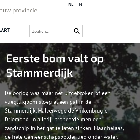
NL
EN
jouw provincie
AART
Eerste bom valt op
Stammerdijk
De oorlog was maar net uitgebroken of een
vliegtuigbom sloeg al een gat in de
Stammerdijk. Halverwege de Vinkenbrug en
Driemond. In allerijl probeerde men een
zandschip in het gat te laten zinken. Maar helaas,
de hele Gemeenschapspolder liep onder water.