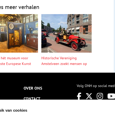
es meer verhalen
 hét museum voor
Historische Vereniging
ste Europese Kunst
Amstelveen zoekt mensen op
Volg ONH op social med
OVER ONS
CONTACT
NIEUWSBRIEF
ik van cookies