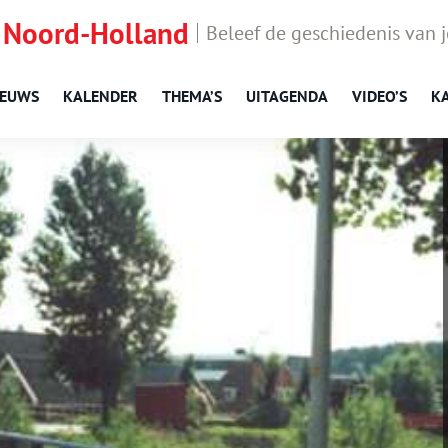
 Noord-Holland
Beleef de geschiedenis van 
IEUWS
KALENDER
THEMA’S
UITAGENDA
VIDEO’S
K