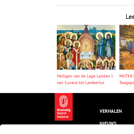
Le
Heiligen van de Lage Landen I:
MUTEK:
van Cunera tot Lambertus
Toegepa
VERHALEN
NIEUWS