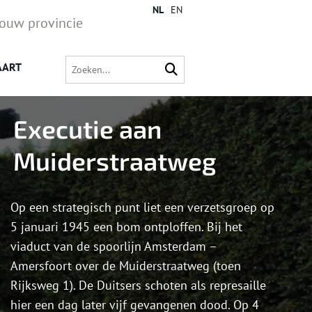
NL
EN
jouw provincie
AART
Executie aan
Muiderstraatweg
Op een strategisch punt liet een verzetsgroep op
5 januari 1945 een bom ontploffen. Bij het
viaduct van de spoorlijn Amsterdam –
Amersfoort over de Muiderstraatweg (toen
Rijksweg 1). De Duitsers schoten als represaille
hier een dag later vijf gevangenen dood. Op 4