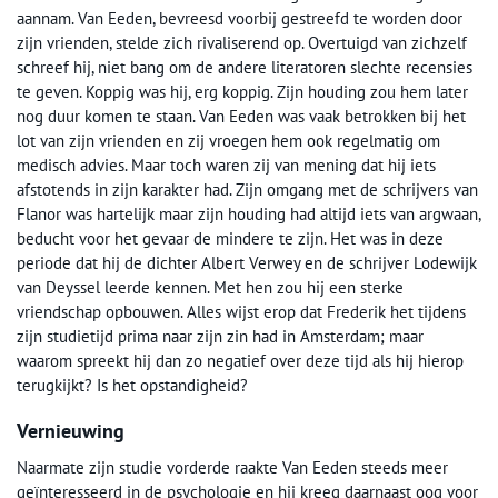
aannam. Van Eeden, bevreesd voorbij gestreefd te worden door
zijn vrienden, stelde zich rivaliserend op. Overtuigd van zichzelf
schreef hij, niet bang om de andere literatoren slechte recensies
te geven. Koppig was hij, erg koppig. Zijn houding zou hem later
nog duur komen te staan. Van Eeden was vaak betrokken bij het
lot van zijn vrienden en zij vroegen hem ook regelmatig om
medisch advies. Maar toch waren zij van mening dat hij iets
afstotends in zijn karakter had. Zijn omgang met de schrijvers van
Flanor was hartelijk maar zijn houding had altijd iets van argwaan,
beducht voor het gevaar de mindere te zijn. Het was in deze
periode dat hij de dichter Albert Verwey en de schrijver Lodewijk
van Deyssel leerde kennen. Met hen zou hij een sterke
vriendschap opbouwen. Alles wijst erop dat Frederik het tijdens
zijn studietijd prima naar zijn zin had in Amsterdam; maar
waarom spreekt hij dan zo negatief over deze tijd als hij hierop
terugkijkt? Is het opstandigheid?
Vernieuwing
Naarmate zijn studie vorderde raakte Van Eeden steeds meer
geïnteresseerd in de psychologie en hij kreeg daarnaast oog voor