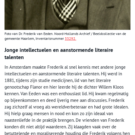
Foto van Dr. Frederik van Eeden. Noord-Hollands Archief / Beeldcollectie van de
gemeente Haarlem, Inventarisnummer
33292.
Jonge intellectuelen en aanstormende literaire
talenten
In Amsterdam maakte Frederik al snel kennis met andere jonge
intellectuelen en aanstormende literaire talenten. Hij werd in
1881, tijdens zijn studie medicijnen, lid van het literaire
genootschap Flanor en hier leerde hij de dichter Willem Kloos
kennen. Van Eeden was een enthousiast lid. Hij kwam regelmatig
op bijeenkomsten en deed ijverig mee aan discussies. Frederik
zag zichzelf al vroeg als wereldverbeteraar en had grote idealen.
Hij hielp graag mensen in nood en kon zo zijn ideaal van
naastenliefde in de praktijk brengen. De vrienden van Frederik
konden dit niet altijd waarderen. Zij klaagden vaak over de
betuttelende en moraliserende houding die Frederik volgens hen