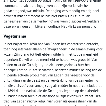
Zijn kolonisatiepoging op Walden, om daar een zelfvoorzienende
commune te stichten, ingegeven door zijn socialistische
gedachtegoed, was mislukt. De poging was moedig en origineel
geweest maar dit mocht helaas niet baten. Ook zijn rol als
‘geneesheer van de samenleving’ was weinig succesvol. Verklaren
deze ervaringen zijn bittere houding? Het klinkt aannemelijk.
Vegetarisme
In het najaar van 1890 had Van Eeden het vegetarisme ontdekt,
toen nog iets waar alleen de ‘afwijkenden’ in de samenleving voor
kozen. Zijn drang tot liefhebben wilde hij niet tot de mensheid
beperken. De wil om de mensheid te helpen was groot bij Van
Eeden maar de Tachtigers, die zich eensgezind achter het
principe ‘l’art pour l’art’ schaarden, hechtten minder belang aan de
nijpende actuele problemen. Van Eeden, die vreesde voor de
ontbinding van de geest en de vervlakking van de samenleving
en die zichzelf voornamelijk zag als redder in nood, concludeerde
in 1894 dat de nadruk die de Tachtigers legden op de esthetiek
bij nader inzien toch niet aansloot bij zijn levensvisie. Vanaf 1897
trad Van Eeden nadrukkelijk naar voren als geneesheer van de