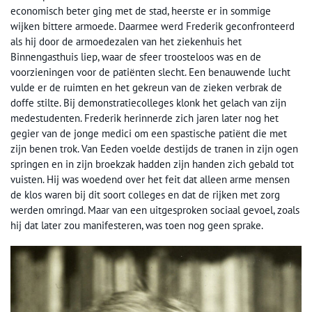
economisch beter ging met de stad, heerste er in sommige
wijken bittere armoede. Daarmee werd Frederik geconfronteerd
als hij door de armoedezalen van het ziekenhuis het
Binnengasthuis liep, waar de sfeer troosteloos was en de
voorzieningen voor de patiënten slecht. Een benauwende lucht
vulde er de ruimten en het gekreun van de zieken verbrak de
doffe stilte. Bij demonstratiecolleges klonk het gelach van zijn
medestudenten. Frederik herinnerde zich jaren later nog het
gegier van de jonge medici om een spastische patiënt die met
zijn benen trok. Van Eeden voelde destijds de tranen in zijn ogen
springen en in zijn broekzak hadden zijn handen zich gebald tot
vuisten. Hij was woedend over het feit dat alleen arme mensen
de klos waren bij dit soort colleges en dat de rijken met zorg
werden omringd. Maar van een uitgesproken sociaal gevoel, zoals
hij dat later zou manifesteren, was toen nog geen sprake.