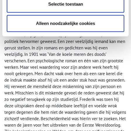
herfstdagen hebben altijd iets neerslachtigs. De onstabiliteit in
Selectie toestaan
zijn persoonlijkheid was op zijn oude dag groter dan ooit. Maar
ook toen Frederik een oude man was bleef er een waas van
geheimzinnigheid om hem heen hangen. De man had zich na zijn
Alleen noodzakelijke cookies
studietijd ontpopt tot een kameleon. In zijn leven was hij
kunstenaar, wijsgeer, medicus, psycholoog, botanicus, sociaal en
politiek hervormer geweest. Een zeer veelzijdig iemand kan men
gerust stellen. In zijn romans en gedichten was hij even
veelzijdig. In 1901 was ‘Van de koele meren des doods’
verschenen. Een psychologische roman en één van zijn grootste
werken. Maar veel waardering voor zijn andere werk heeft hij
nooit gekregen. Men dacht vaak over hem als een rare kerel die
de indruk maakte alsof hij uit een ander stuk hout was gesneden.
Hij verweet de mensheid deze miskenning van zijn persoon en
werk. Misschien is dit miskende gevoel de reden geweest dat hij
zo negatief terugkeek op zijn studietijd. Frederik was toen hij
deze uitspraken deed op middelbare leeftijd en voelde wrok
tegen degenen die hem niet de waardering gaven die hij volgens
zichzelf verdiende. Bescheidenheid was hierin ver te zoeken. Het
waren de jaren voor het uitbreken van de Eerste Wereldoorlog.