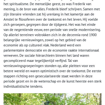
het spiritualisme. De menselijke geest, zo was Frederik van
mening, is de bron van alles. Frederik bleef schrijven. Samen met
zijn literaire vrienden zat hij urenlang in het kamertje aan de
Amstel te filosoferen over de toekomst en het leven. Hij voelde
zich geroepen, gegrepen door de tijdgeest. Het was het einde
van de negentiende eeuw, een periode van snelle modernisering.
Op allerlei terreinen voltrokken zich in de decennia rond 1900
belangrijke vernieuwingen, zowel op het gebied van de
economie als op cultureel vlak. Nederland werd een
parlementaire democratie en de economie raakte internationaal
verweven. De sociale hiërarchieën binnen het land waren
gecompliceerd maar tegelijkertijd verfijnd. Tal van
vernieuwingsgroeperingen stonden op, alle pleitten voor een
betere wereld en waren optimistisch over de toekomst. De eerste
stappen richting een geseculariseerde staat werden in deze
periode gezet en in de wetenschap en de kunst heerste een sterk
individualistische tendens.