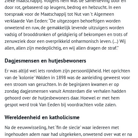
zieke maatschappij. Volgens hem was de samenleving door en
door rot, gebaseerd op leugens, bedrog en hebzucht. In een
toespraak voor de Maatschappij tot Nut van ’t Algemeen
verklaarde Van Eeden: “De uitgezogen behoeftigen worden
onwetend en ruw, de gemakkelijk levende uitzuigers worden
vadsig of brooddronken of geldgierig of bekrompen en trots of
zenuwziek door een overprikkeld onharmonisch leven. (…) Wij
allen, allen zijn medeplichtig, en wij allen dragen de straf.”
Dagjesmensen en hutjesbewoners
Er was altijd wel iets rondom zijn persoonlijkheid. Het oprichten
van de ‘kolonie’ Walden in 1898 was de aanleiding geweest voor
een stroom van geruchten. In de beginjaren kwamen er op
zondag dagjesmensen vanuit Amsterdam die verhalen hadden
gehoord over de hutjesbewoners daar. Hoewel er met hem
gespot werd trok Van Eeden bij voordrachten volle zalen.
Wereldeenheid en katholicisme
Na de eeuwwisseling, het ‘fin de siecle’ waar iedereen met
ingehouden adem naar had uitgekeken, onwetend over wat er na