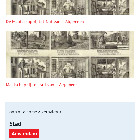
De Maatschappij tot Nut van ’t Algemeen
Maatschappij tot Nut van ’t Algemeen
onh.nl
>
home
>
verhalen
>
Stad
Amsterdam