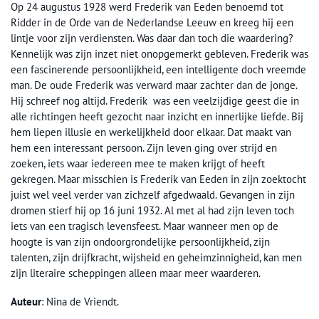
Op 24 augustus 1928 werd Frederik van Eeden benoemd tot
Ridder in de Orde van de Nederlandse Leeuw en kreeg hij een
lintje voor zijn verdiensten. Was daar dan toch die waardering?
Kennelijk was zijn inzet niet onopgemerkt gebleven. Frederik was
een fascinerende persoonlijkheid, een intelligente doch vreemde
man. De oude Frederik was verward maar zachter dan de jonge.
Hij schreef nog altijd. Frederik was een veelzijdige geest die in
alle richtingen heeft gezocht naar inzicht en innerlijke liefde. Bij
hem liepen illusie en werkelijkheid door elkaar. Dat maakt van
hem een interessant persoon. Zijn leven ging over strijd en
zoeken, iets waar iedereen mee te maken krijgt of heeft
gekregen. Maar misschien is Frederik van Eeden in zijn zoektocht
juist wel veel verder van zichzelf afgedwaald. Gevangen in zijn
dromen stierf hij op 16 juni 1932. Al met al had zijn leven toch
iets van een tragisch levensfeest. Maar wanneer men op de
hoogte is van zijn ondoorgrondelijke persoonlijkheid, zijn
talenten, zijn drijfkracht, wijsheid en geheimzinnigheid, kan men
zijn literaire scheppingen alleen maar meer waarderen.
Auteur
: Nina de Vriendt.