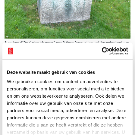
Standbeeld “De Kleine Johannes”, een fictieve figuur uit het gelijknamige boek van
Frederik van Eeden (1860-1932). Het beeld is uit 1963 en van de hand van van
Mari Andriessen (1897-1979). Het beeld staat in het Frederikspark in Haarlem.
Beeld via
Wikimedia Commons,
CC BY-SA 3.0
55 jaar later
Deze website maakt gebruik van cookies
Maar daar zat hij in een rieten stoel in de tuin, 55 jaar later.
We gebruiken cookies om content en advertenties te
Frederik was inmiddels een oude man, afgetakeld en tot weinig
personaliseren, om functies voor social media te bieden
in staat. Zijn trots was uitgeblust, zijn enthousiasme doodgebloed.
en om ons websiteverkeer te analyseren. Ook delen we
Het was 3 april 1930, lente en zijn zeventigste verjaardag.
informatie over uw gebruik van onze site met onze
Frederik had niet gerekend op veel gasten. Het verbaasde hem
partners voor social media, adverteren en analyse. Deze
dat Lodewijk van Deyssel hem verblijdde met een bezoek. Een
partners kunnen deze gegevens combineren met andere
verzoenende hand had hij naar Frederik uitgestoken. Samen
zaten zij in de tuin, de schrijver Henri Borel zat naast hen. Drie
informatie die u aan ze heeft verstrekt of die ze hebben
oude mannen, met grijze haren, zachte blikken en Frederik met
verzameld op basis van uw gebruik van hun services. U