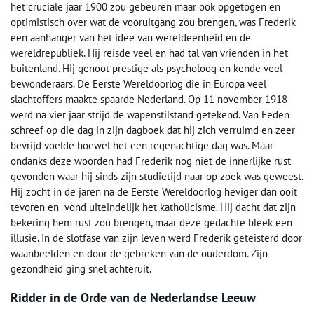
het cruciale jaar 1900 zou gebeuren maar ook opgetogen en
optimistisch over wat de vooruitgang zou brengen, was Frederik
een aanhanger van het idee van wereldeenheid en de
wereldrepubliek. Hij reisde veel en had tal van vrienden in het
buitenland. Hij genoot prestige als psycholoog en kende veel
bewonderaars. De Eerste Wereldoorlog die in Europa veel
slachtoffers maakte spaarde Nederland. Op 11 november 1918
werd na vier jaar strijd de wapenstilstand getekend. Van Eeden
schreef op die dag in zijn dagboek dat hij zich verruimd en zeer
bevrijd voelde hoewel het een regenachtige dag was. Maar
ondanks deze woorden had Frederik nog niet de innerlijke rust
gevonden waar hij sinds zijn studietijd naar op zoek was geweest.
Hij zocht in de jaren na de Eerste Wereldoorlog heviger dan ooit
tevoren en vond uiteindelijk het katholicisme. Hij dacht dat zijn
bekering hem rust zou brengen, maar deze gedachte bleek een
illusie. In de slotfase van zijn leven werd Frederik geteisterd door
waanbeelden en door de gebreken van de ouderdom. Zijn
gezondheid ging snel achteruit.
Ridder in de Orde van de Nederlandse Leeuw