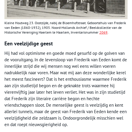
Kleine Houtweg 23. Oostzijde, nabij de Bloemhofstraat. Geboortehuis van Frederik
van Eeden (1860-1932), 1905. Noord-Hollands Archief / Beeldcollectie van de
Historische Vereniging Haerlem te Haarlem, Inventarisnummer
2069
.
Een veelzijdige geest
Hij had vol optimisme en goede moed gesurfd op de golven van
de vooruitgang. In de levensloop van Frederik van Eeden komt de
innerlijke strijd die wij mensen nog wel eens willen voeren
nadrukkelijk naar voren. Maar wat mij aan deze wonderlijke kerel
het meest fascineert? Dat is het enthousiasme waarmee Frederik
aan zijn studietijd begon en de geknakte trots waarmee hij
vierenvijftig jaar later het leven verliet. Het was in zijn studietijd
dat Frederik zijn literaire carrière begon en hechte
vriendschappen sloot. De menselijke geest is veelzijdig en kent
allerlei tunnels, maar de geest van Frederik van Eeden kende een
veelzijdigheid die zeldzaam is. Ondoorgrondelijk misschien wel
en dat roept nieuwsgierigheid op.