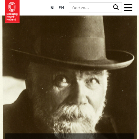
NL
EN