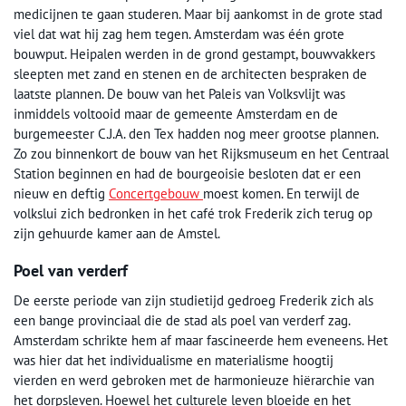
medicijnen te gaan studeren. Maar bij aankomst in de grote stad
viel dat wat hij zag hem tegen. Amsterdam was één grote
bouwput. Heipalen werden in de grond gestampt, bouwvakkers
sleepten met zand en stenen en de architecten bespraken de
laatste plannen. De bouw van het Paleis van Volksvlijt was
inmiddels voltooid maar de gemeente Amsterdam en de
burgemeester C.J.A. den Tex hadden nog meer grootse plannen.
Zo zou binnenkort de bouw van het Rijksmuseum en het Centraal
Station beginnen en had de bourgeoisie besloten dat er een
nieuw en deftig
Concertgebouw
moest komen. En terwijl de
volkslui zich bedronken in het café trok Frederik zich terug op
zijn gehuurde kamer aan de Amstel.
Poel van verderf
De eerste periode van zijn studietijd gedroeg Frederik zich als
een bange provinciaal die de stad als poel van verderf zag.
Amsterdam schrikte hem af maar fascineerde hem eveneens. Het
was hier dat het individualisme en materialisme hoogtij
vierden en werd gebroken met de harmonieuze hiërarchie van
het dorpsleven. Hoewel het culturele leven bloeide en het