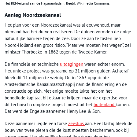
Het REM-eiland aan de Haparandadam. Beeld: Wikimedia Commons.
Aanleg Noordzeekanaal
Het plan voor een Noordzeekanaal was al eeuwenoud, maar
niemand had het durven realiseren. De duinen vormden de enige
natuurlijke barrière tegen de zee. Door ze aan te tasten liep
Noord-Holland een groot risico. “Maar we moeten het wagen”, zei
minister Thorbecke in 1862 tegen de Tweede Kamer.
De financiële en technische
uitdagingen
waren echter enorm.
Het unieke project was geraamd op 21 miljoen gulden. Achteraf
bleek dit 11 miljoen te weinig. De in 1863 opgerichte
Amsterdamsche Kanaalmaatschappij nam de financiering en de
constructie op zich. Met enige moeite lukte het om het
benodigde kapitaal bij elkaar te krijgen, maar de expertise voor
dit technisch complexe project moest uit het
buitenland
komen.
Dat werd de Engelse aannemer Henry Lee & Son.
Deze aannemer legde een forse
zeesluis
aan. Heel lastig bleek de
bouw van twee pieren die de kust moesten beschermen, ook bij
zware storm. Het eigenlijke kanaal liep dwars door het