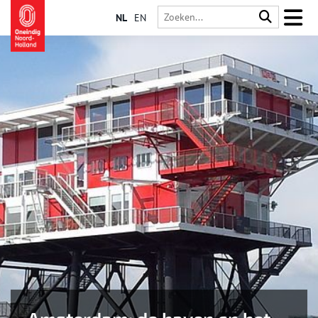
NL
EN