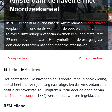
Amsterdam: de haven en het
Noordzeekanaal
In 2011 is het REM-eiland naar de Amsterdamse
Minervahaven
verplaatst: de constructie waar ooit de eerste commerciële
televisie-uitzendingen vandaan kwamen is nu een restaurant,
22 meter boven het water. Het symboliseert de overgang van
een oude houthaven naar een moderne stadshaven.
← Vorig verhaal
Volgend verhaal →
4 min
Voorlezen
Het hoofdstedelijke havengebied is voortdurend in ontwikkeling,
ook al heeft het er tijdenlang naar uitgezien dat Amsterdam zijn
positie als havenstad zou kwijtraken. Maar door de opening van
het
Noordzeekanaal
(1876) werd er nieuw leven ingeblazen.
REM-eiland