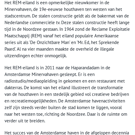
Het REM-eiland is een opmerkelijke nieuwkomer in de
Minervahaven, de 19e-eeuwse houthaven ten westen van het
stadscentrum. De stalen constructie geldt als de bakermat van de
Nederlandse commerciële tv. Deze stalen constructie heeft lange
tijd in de Noordzee gestaan. In 1964 zond de Reclame Exploitatie
Maatschappij (REM) vanaf het eiland populaire Amerikaanse
series uit als ’De Onzichtbare Man’ en ’Mr. Ed, het Sprekende
Paard’. Al na vier maanden maakte de overheid de illegale
uitzendingen echter onmogelijk.
Het REM-eiland is in 2011 naar de Haparandadam in de
Amsterdamse Minervahaven gesleept. Er is een
radiostudio/mediaopleiding in gekomen en een restaurant met
dakterras. De komst van het eiland illustreert de transformatie
van de houthaven in een stedelijk gebied vol creatieve bedrijven
en recreatiemogelijkheden. De Amsterdamse havenactiviteiten
zelf zijn steeds verder buiten de stad komen te liggen, vooral
naar het westen toe, richting de Noordzee. Daar is de ruimte om
verder uit te breiden.
Het succes van de Amsterdamse haven in de afgelopen decennia