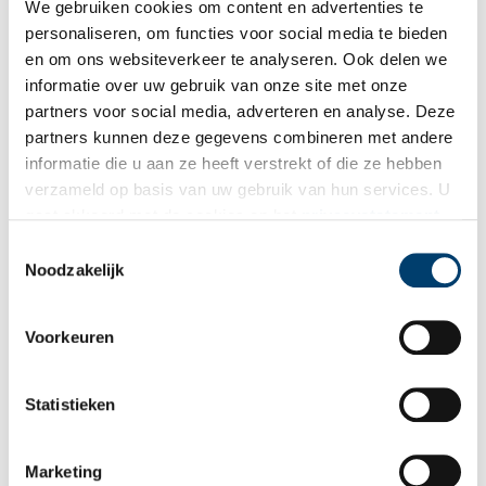
1872. Beeld: Collectie Stichting Provinciale Atlas Noord-Holland
We gebruiken cookies om content en advertenties te
personaliseren, om functies voor social media te bieden
Amsterdam afgesloten van het IJ
en om ons websiteverkeer te analyseren. Ook delen we
Ondanks de economische opbloei zou Amsterdam niet
informatie over uw gebruik van onze site met onze
onverdeeld gelukkig zijn met de gevolgen van de komst van het
partners voor social media, adverteren en analyse. Deze
Noordzeekanaal. De verbinding met het IJ en de Zuiderzee was
partners kunnen deze gegevens combineren met andere
voor het gevoel van de Amsterdammers verbroken. Door de bouw
informatie die u aan ze heeft verstrekt of die ze hebben
van het
Centraal Station
(1889) verdween daarnaast ook het zicht
verzameld op basis van uw gebruik van hun services. U
vanuit de stad op het zo veelbezongen Amsterdamse havenfront.
gaat akkoord met de cookies en het
privacystatement
De stad keerde zich naar binnen.
als u onze website blijft gebruiken.
Toestemmingsselectie
Noodzakelijk
Voorkeuren
Statistieken
Marketing