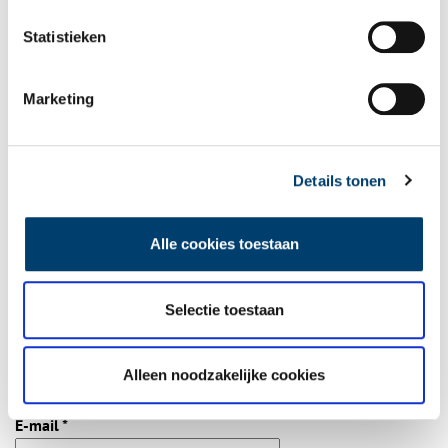
Statistieken
Bij inschrijving gaat u akkoord met ons
privacybeleid
.
Marketing
Aanvullingen
Vul deze informatie aan of geef een reactie.
Details tonen
Alle cookies toestaan
Vereiste velden zijn gemarkeerd met *. Het e-mailadres wordt niet
Selectie toestaan
gepubliceerd.
Naam
*
Alleen noodzakelijke cookies
E-mail
*