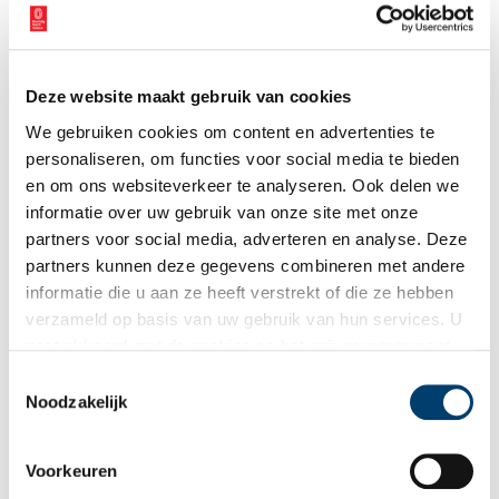
Deze website maakt gebruik van cookies
We gebruiken cookies om content en advertenties te
personaliseren, om functies voor social media te bieden
en om ons websiteverkeer te analyseren. Ook delen we
Pietà.
informatie over uw gebruik van onze site met onze
Publicatiedatum: 12/01/2011
partners voor social media, adverteren en analyse. Deze
partners kunnen deze gegevens combineren met andere
informatie die u aan ze heeft verstrekt of die ze hebben
verzameld op basis van uw gebruik van hun services. U
gaat akkoord met de cookies en het
privacystatement
Ontvang de nieuwsbrief
als u onze website blijft gebruiken.
Toestemmingsselectie
Noodzakelijk
Wilt u op de hoogte blijven van de mooiste verhalen en het
laatste erfgoednieuws? Schrijf u dan nu in voor onze
wekelijkse nieuwsbrief!
Voorkeuren