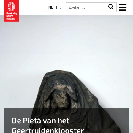
NL
EN
De Pietà van het
Geertruidenklooster