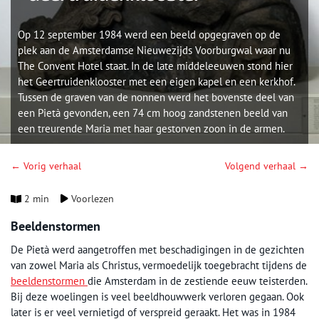
Op 12 september 1984 werd een beeld opgegraven op de
plek aan de Amsterdamse Nieuwezijds Voorburgwal waar nu
The Convent Hotel staat. In de late middeleeuwen stond hier
het Geertruidenklooster met een eigen kapel en een kerkhof.
Tussen de graven van de nonnen werd het bovenste deel van
een Pietà gevonden, een 74 cm hoog zandstenen beeld van
een treurende Maria met haar gestorven zoon in de armen.
← Vorig verhaal
Volgend verhaal →
2 min
Voorlezen
Beeldenstormen
De Pietà werd aangetroffen met beschadigingen in de gezichten
van zowel Maria als Christus, vermoedelijk toegebracht tijdens de
beeldenstormen
die Amsterdam in de zestiende eeuw teisterden.
Bij deze woelingen is veel beeldhouwwerk verloren gegaan. Ook
later is er veel vernietigd of verspreid geraakt. Het was in 1984