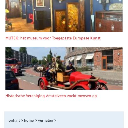
MUTEK: hét museum voor Toegepaste Europese Kunst
Historische Vereniging Amstelveen zoekt mensen op
onh.nl
>
home
>
verhalen
>