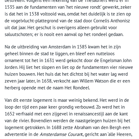
bestreken. Volgens een rekening van de Thesauriers werd er in
1535 aan de fundamenten van ‘het nieuwe rondt’ gewerkt, zeker
is dat het in 1538 voltooid was, omdat het duidelijk is te zien op
de vogelvlucht-plattegrond van de stad door Cornelis Anthonisz
uit dat jaar. Het geschut is overigens alleen gebruikt voor
saluutschoten; er is nooit een aanval op het rondeel gedaan.
Na de uitbreiding van Amsterdam in 1585 kwam het in zijn
geheel binnen de stad te liggen, en bleef een nutteloos
ornament tot het in 1631 werd gekocht door de Engelsman John
Jorden. Hij liet het slopen en liet op de fundamenten vier nieuwe
huizen bouwen. Het huis dat het dichtst bij het water lag werd
zeven jaar later, in 1638, verkocht aan Willem Watson die er een
herberg opende met de naam Het Rondeel.
Van dit eerste logement is maar weinig bekend. Het werd in de
loop der tijd een paar keer grondig verbouwd. Zo werd het in
1652 verfraaid met een zijgevel in renaissancestijl aan de kant
van de rivier. Bovendien werden de naastgelegen huizen bij het
logement getrokken. In 1688 zette Abraham van den Bergh een
advertentie in de
Amsterdamse Couran
t, gericht aan ‘alle Heeren,