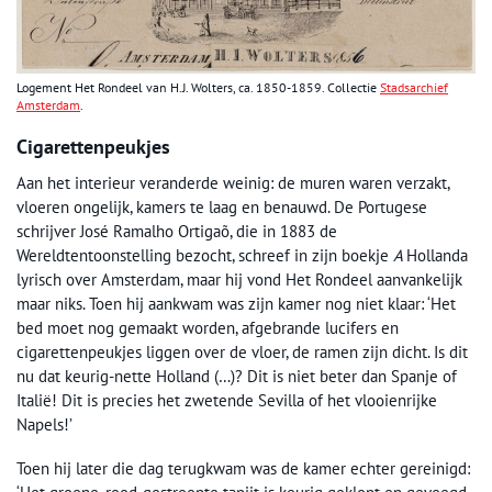
Logement Het Rondeel van H.J. Wolters, ca. 1850-1859. Collectie
Stadsarchief
Amsterdam
.
Cigarettenpeukjes
Aan het interieur veranderde weinig: de muren waren verzakt,
vloeren ongelijk, kamers te laag en benauwd. De Portugese
schrijver José Ramalho Ortigaõ, die in 1883 de
Wereldtentoonstelling bezocht, schreef in zijn boekje
A
Hollanda
lyrisch over Amsterdam, maar hij vond Het Rondeel aanvankelijk
maar niks. Toen hij aankwam was zijn kamer nog niet klaar: ‘Het
bed moet nog gemaakt worden, afgebrande lucifers en
cigarettenpeukjes liggen over de vloer, de ramen zijn dicht. Is dit
nu dat keurig-nette Holland (…)? Dit is niet beter dan Spanje of
Italië! Dit is precies het zwetende Sevilla of het vlooienrijke
Napels!’
Toen hij later die dag terugkwam was de kamer echter gereinigd: