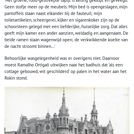
‘Het groene, rood-gestreepte tapijt is keurig geklopt en geveegd.
Geen stofje meer op de meubels. Mijn bed is opengeslagen, mijn
pantoffels staan naast elkander bij de fauteuil; mijn
toiletartikelen, scheergerei, kijker en sigarenkoker zijn op de
schoorsteen gelegd met een liefderijke, huiselijke zorg. Dat alles
geeft mijn kamer een ander aanzien, weldadig en aangenaam. De
beide ramen staan wagenwijd open; de verkwikkende koelte van
de nacht stroomt binnen…’
Behoorlijke wasgelegenheid was er overigens niet. Daarvoor
moest Ramalho Ortigaõ uitwijken naar het badhuis dat ‘als een
cottage gebouwd, wit geschilderd’ op palen in het water aan het
Rokin stond.