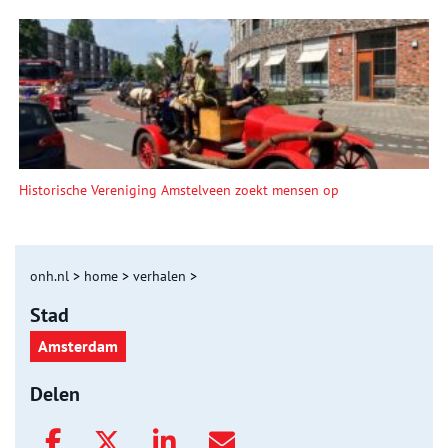
Historische Vereniging Amstelveen zoekt mensen op
onh.nl
>
home
>
verhalen
>
Stad
Amsterdam
Delen