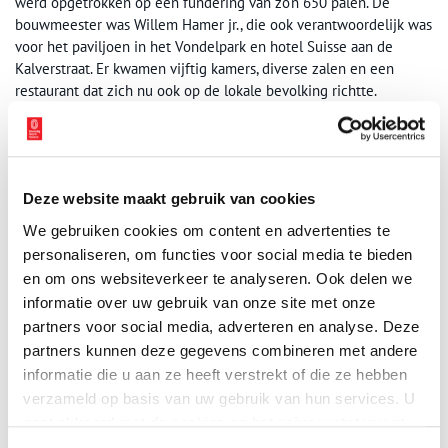
werd opgetrokken op een fundering van zo’n 650 palen. De
bouwmeester was Willem Hamer jr., die ook verantwoordelijk was
voor het paviljoen in het Vondelpark en hotel Suisse aan de
Kalverstraat. Er kwamen vijftig kamers, diverse zalen en een
restaurant dat zich nu ook op de lokale bevolking richtte.
Op de begane grond was er een café en een terras aan het water.
Met een lift, centrale verwarming, gas en elektriciteit en op elke
verdieping een badkamer en ‘gemakkamer’ (toilet) was het hotel
voorzien van alle comfort uit die tijd. Elke kamer had een
Deze website maakt gebruik van cookies
porseleinen kachel voor het geval de gast niet van centrale
We gebruiken cookies om content en advertenties te
verwarming hield. De Hypotheekbank had al een hotel aan de
personaliseren, om functies voor social media te bieden
Prins Hendrikkade onder zijn hoede, dat ‘Hotel de l’ Europe’
en om ons websiteverkeer te analyseren. Ook delen we
heette. In het najaar van 1896 ging die naam mét de inventaris
informatie over uw gebruik van onze site met onze
officieel over op het oude hotel Rondeel.
partners voor social media, adverteren en analyse. Deze
Bij de opening van het nieuwe hotel De l’Europe werd natuurlijk
partners kunnen deze gegevens combineren met andere
de pers uitgenodigd. De
Amsterdammer
schreef: ‘Alles ziet er nu
informatie die u aan ze heeft verstrekt of die ze hebben
bijzonder vrolijk, licht en gezellig uit, geheel zoals men dat in
verzameld op basis van uw gebruik van hun services. U
een familiehotel van de eerste rang kan verwachten.’ Dagblad
De
gaat akkoord met de cookies en het
privacystatement
Tijd
: ‘Wat het meest onze aandacht trok, waren de reusachtige
als u onze website blijft gebruiken.