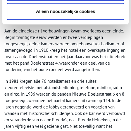
Een diner in hotel de l’Europe, 1926. Collectie
Stadsarchief Amsterdam
.
Alleen noodzakelijke cookies
Kleurentelevisie en minibar
Aan de eindeloze rij verbouwingen kwam overigens geen einde.
Begin twintigste eeuw werden er twee verdiepingen
toegevoegd, kleine kamers werden omgebouwd tot badkamer of
samengevoegd, in 1910 kreeg het hotel een overkapte ingang en
foyer aan de Doelenstraat en het jaar daarvoor was het uitgebreid
met het pand Doelenstraat 4, waaronder een deel van de
fundering van het oude rondeel werd aangetroffen.
In 1981 kregen alle 76 hotelkamers en drie suites
kleurentelevisie met afstandsbediening, telefoon, minibar, radio
en airco. In 1986 werden de panden Nieuwe Doelenstraat 6 en 8
toegevoegd, waarmee het aantal kamers uitkwam op 114. In de
jaren negentig werd de lobby gerenoveerd en voorzien van
wanden met ‘historische’ schilderijen. Ook de bar werd verbouwd
en veranderde van naam: Freddy’s, naar Freddy Heineken, in de
jaren vijftig een veel geziene gast. Niet toevallig want het