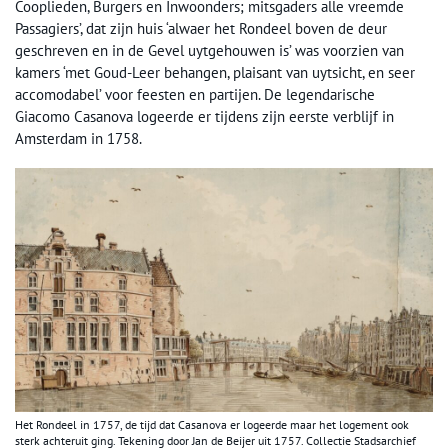
Cooplieden, Burgers en Inwoonders; mitsgaders alle vreemde
Passagiers’, dat zijn huis ‘alwaer het Rondeel boven de deur
geschreven en in de Gevel uytgehouwen is’ was voorzien van
kamers ‘met Goud-Leer behangen, plaisant van uytsicht, en seer
accomodabel’ voor feesten en partijen. De legendarische
Giacomo Casanova logeerde er tijdens zijn eerste verblijf in
Amsterdam in 1758.
Het Rondeel in 1757, de tijd dat Casanova er logeerde maar het logement ook
sterk achteruit ging. Tekening door Jan de Beijer uit 1757. Collectie Stadsarchief