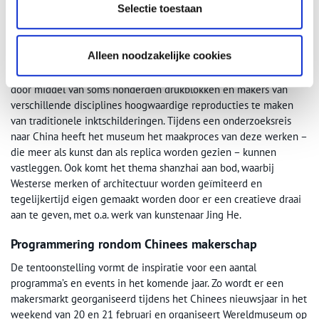
Selectie toestaan
vergroten duplicaties juist de authenticiteit van het origineel, in
plaats van andersom. Kopiëren kan ook innovatie stimuleren en
toegang democratiseren. Zoals zogenaamde ‘geblokdrukte
Alleen noodzakelijke cookies
schilderingen’ (mubanshuiyinhua). Deze bijzonder
gespecialiseerde techniek werd in vorige eeuw ontwikkeld om
door middel van soms honderden drukblokken en makers van
verschillende disciplines hoogwaardige reproducties te maken
van traditionele inktschilderingen. Tijdens een onderzoeksreis
naar China heeft het museum het maakproces van deze werken –
die meer als kunst dan als replica worden gezien – kunnen
vastleggen. Ook komt het thema shanzhai aan bod, waarbij
Westerse merken of architectuur worden geïmiteerd en
tegelijkertijd eigen gemaakt worden door er een creatieve draai
aan te geven, met o.a. werk van kunstenaar Jing He.
Programmering rondom Chinees makerschap
De tentoonstelling vormt de inspiratie voor een aantal
programma’s en events in het komende jaar. Zo wordt er een
makersmarkt georganiseerd tijdens het Chinees nieuwsjaar in het
weekend van 20 en 21 februari en organiseert Wereldmuseum op