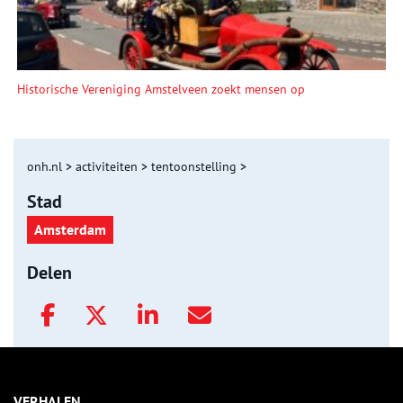
Historische Vereniging Amstelveen zoekt mensen op
onh.nl
>
activiteiten
>
tentoonstelling
>
Stad
Amsterdam
Delen
VERHALEN