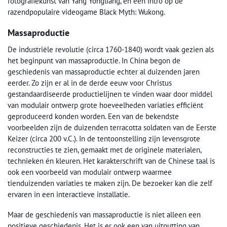
fotografiekunst van Yang Yongliang, en een intro op de
razendpopulaire videogame Black Myth: Wukong.
Massaproductie
De industriële revolutie (circa 1760-1840) wordt vaak gezien als
het beginpunt van massaproductie. In China begon de
geschiedenis van massaproductie echter al duizenden jaren
eerder. Zo zijn er al in de derde eeuw voor Christus
gestandaardiseerde productielijnen te vinden waar door middel
van modulair ontwerp grote hoeveelheden variaties efficiënt
geproduceerd konden worden. Een van de bekendste
voorbeelden zijn de duizenden terracotta soldaten van de Eerste
Keizer (circa 200 v.C.). In de tentoonstelling zijn levensgrote
reconstructies te zien, gemaakt met de originele materialen,
technieken én kleuren. Het karakterschrift van de Chinese taal is
ook een voorbeeld van modulair ontwerp waarmee
tienduizenden variaties te maken zijn. De bezoeker kan die zelf
ervaren in een interactieve installatie.
Maar de geschiedenis van massaproductie is niet alleen een
positieve geschiedenis. Het is er ook een van uitputting van