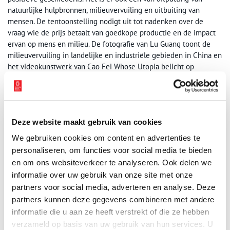
natuurlijke hulpbronnen, milieuvervuiling en uitbuiting van
mensen. De tentoonstelling nodigt uit tot nadenken over de
vraag wie de prijs betaalt van goedkope productie en de impact
ervan op mens en milieu. De fotografie van Lu Guang toont de
milieuvervuiling in landelijke en industriële gebieden in China en
het videokunstwerk van Cao Fei Whose Utopia belicht op
poëtische wijze de menselijke arbeidskracht achter een van de
grootste fabrikanten van lampen ter wereld. Poëzie van
migrantenarbeiders verhaalt over werkomstandigheden en een
nieuw werk van Chen Hangfeng vertelt de geschiedenis van het
Deze website maakt gebruik van cookies
dorp waar tegenwoordig het gros van ’s werelds kerstversiering
wordt gemaakt.
We gebruiken cookies om content en advertenties te
personaliseren, om functies voor social media te bieden
en om ons websiteverkeer te analyseren. Ook delen we
informatie over uw gebruik van onze site met onze
partners voor social media, adverteren en analyse. Deze
partners kunnen deze gegevens combineren met andere
informatie die u aan ze heeft verstrekt of die ze hebben
verzameld op basis van uw gebruik van hun services. U