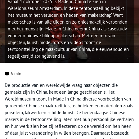
Vanaf 17 oktober 2025 is Made in China te zien in
Wereldmuseum Amsterdam. In deze tentoonstelling bekijkt
het museum het verleden en heden van ‘makerschap’. Want
makerschap is van alle tijden en zo onlosmakelijk verbonden
met het mens zijn. Made in China neemt China als casestudy
voor een nieuwe blik op makerschap. Met een mix van
objecten, kunst, mode, foto's en video's toont de
tentoonstelling de maakcultuur van China, die eeuwenoud en
tegelijkertijd springlevend is.
6 min
De productie van en wereldwijde vraag naar objecten die
gemaakt zijn in China, kent een lange geschiedenis. Het
Wereldmuseum toont in Made in China diverse voorbeelden van
geroemde Chinese maaktradities, technieken en materialen zoals
porselein, lakwerk en schilderkunst. De hedendaagse Chinese
makers in de tentoonstelling laten met hun persoonlijke verhalen
en hun werk zien hoe zij reflecteren op de wereld om hen heen
of daar juist verandering in willen brengen. Daarnaast besteedt