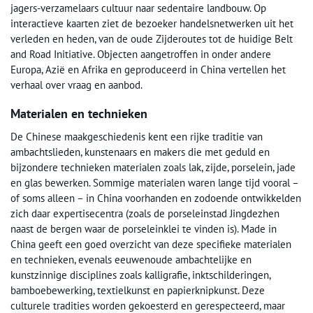
jagers-verzamelaars cultuur naar sedentaire landbouw. Op
interactieve kaarten ziet de bezoeker handelsnetwerken uit het
verleden en heden, van de oude Zijderoutes tot de huidige Belt
and Road Initiative. Objecten aangetroffen in onder andere
Europa, Azië en Afrika en geproduceerd in China vertellen het
verhaal over vraag en aanbod.
Materialen en technieken
De Chinese maakgeschiedenis kent een rijke traditie van
ambachtslieden, kunstenaars en makers die met geduld en
bijzondere technieken materialen zoals lak, zijde, porselein, jade
en glas bewerken. Sommige materialen waren lange tijd vooral –
of soms alleen – in China voorhanden en zodoende ontwikkelden
zich daar expertisecentra (zoals de porseleinstad Jingdezhen
naast de bergen waar de porseleinklei te vinden is). Made in
China geeft een goed overzicht van deze specifieke materialen
en technieken, evenals eeuwenoude ambachtelijke en
kunstzinnige disciplines zoals kalligrafie, inktschilderingen,
bamboebewerking, textielkunst en papierknipkunst. Deze
culturele tradities worden gekoesterd en gerespecteerd, maar