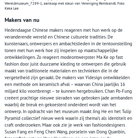
Wereldmuseum_7289-1, aankoop met steun van Vereniging Rembrandt. Foto:
Kaka Lee.
Makers van nu
Hedendaagse Chinese makers reageren met hun werk op de
veranderende wereld en Chinese culturele tradities. De
kunstenaars, ontwerpers en ambachtslieden in de tentoonstelling
tonen met hun werk hoe zij inspelen op maatschappelijke
ontwikkelingen. Zo reageert modeontwerpster Ma Ke op fast
fashion door juist duurzame kleding te ontwerpen die gebruik
maakt van traditionele materialen en technieken die in de
vergetelheid zijn geraakt. De makers van Yidesign ontwikkelden
een methode om keramisch afval – waarvan China jaarlijks 16
miljard kilo voortbrengt – te kunnen hergebruiken. Chan Po-Fung
creëert prachtige nieuwe sieraden van gebroken jade armbanden
waarbij de breuk en gekoesterd onderdeel wordt van het
ontwerp. In opdracht van het museum maakt Jing He en het Tulip
Pyramid collectief nieuw werk waarin zij thema’s als identiteit en
craft onderzoeken. Maar ook zie je werk van fashiondesigners
Susan Fang en Feng Chen Wang, porselein van Dong Quanbin,