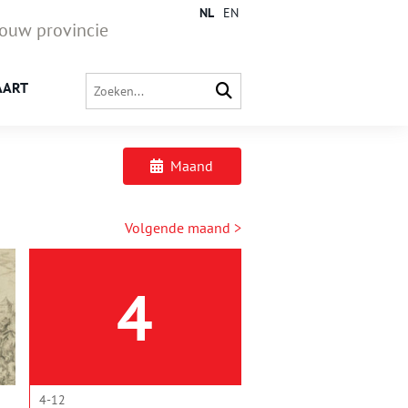
NL
EN
jouw provincie
AART
Maand
Volgende maand >
4
4-12