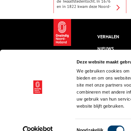
de Twaalfstedentocht. In 1676
en in 1822 kwam deze Noord-
Hollandse 'tocht der tochten'
langs Haarlem, Amsterdam,
Weesp, Naarden, Muiden,
Monnikendam, Edam, Purmerend,
Hoorn, Enkhuizen, Medemblik en
VERHALEN
Alkmaar.
NIEUWS
KALENDER
Deze website maakt gebru
We gebruiken cookies om c
THEMA’S
bieden en om ons websitev
ACTIVITEITEN
site met onze partners vo
combineren met andere inf
VIDEO’S
uw gebruik van hun servic
website blijft gebruiken.
© ONH | 2026
Toestemmingsselectie
Noodzakelijk