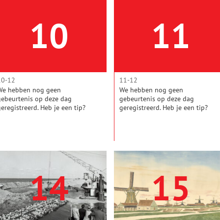
vernuftige netwerk van forten is
groot deel van zijn leven in de
uniek in de wereld en werd
Verenigde Staten doorbracht, is
10
11
daarom in 1996 uitgeroepen tot
hij geboren in het Noord-
Werelderfgoed.
Hollandse Tuitjenhorn.
10-12
11-12
We hebben nog geen
We hebben nog geen
gebeurtenis op deze dag
gebeurtenis op deze dag
geregistreerd. Heb je een tip?
geregistreerd. Heb je een tip?
Mail de redactie!
Mail de redactie!
14
15