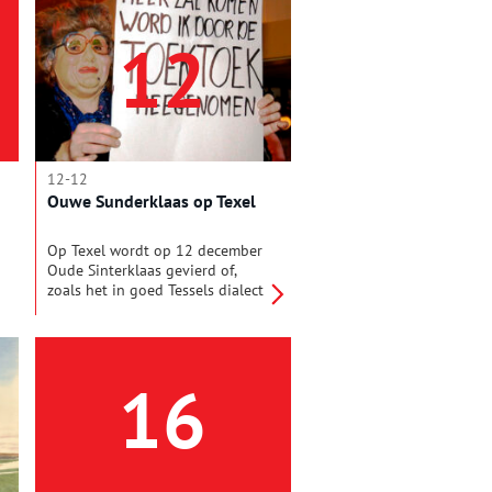
en er werden voor het eerst
verenigingen en bonden
12
opgericht om alles in goede
banen te leiden. Zo ook de
voorloper van de KNVB, die op
initiatief van de Haarlemse Pim
Mulier in 1889 het levenslicht
zag.
12-12
Ouwe Sunderklaas op Texel
Op Texel wordt op 12 december
Oude Sinterklaas gevierd of,
zoals het in goed Tessels dialect
wordt genoemd 'Ouwe
Sunderklaas'. In alle dorpen gaat
men verkleed de straat op, om
gebeurtenissen uit het
16
afgelopen jaar op de hak te
nemen. Wie dat het beste doet,
kan rekenen op een prijs. Na dit
zogeheten 'speulen' barst een
drinkgelag los, dat tot de
volgende morgen kan duren.