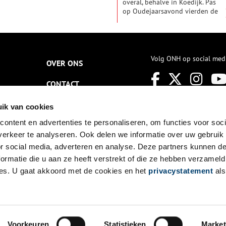
overal, behalve in Koedijk. Pas
op Oudejaarsavond vierden de
Koedijkers hun eigen
pakjesavond: het Gouden
Engelfeest. Zo is het eeuwenlang
gegaan.
Volg ONH op social med
OVER ONS
CONTACT
NIEUWSBRIEF
ik van cookies
ontent en advertenties te personaliseren, om functies voor soci
DISCLAIMER
erkeer te analyseren. Ook delen we informatie over uw gebruik
PRIVACY
or social media, adverteren en analyse. Deze partners kunnen 
ormatie die u aan ze heeft verstrekt of die ze hebben verzameld
TOEGANKELIJKHEID
es. U gaat akkoord met de cookies en het
privacystatement
als
Voorkeuren
Statistieken
Market