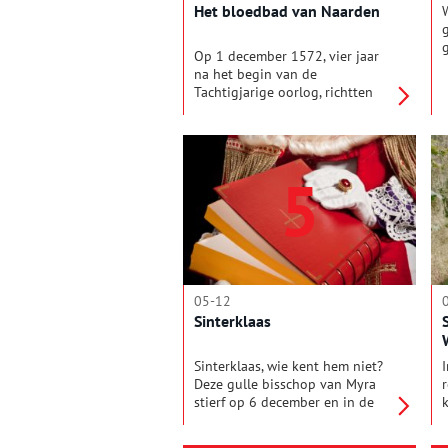
Het bloedbad van Naarden
Op 1 december 1572, vier jaar
na het begin van de
Tachtigjarige oorlog, richtten
Spaanse soldaten het Bloedbad
van Naarden aan. Het was een
van de grootste massamoorden
in de Nederlandse geschiedenis,
5
die 800 mensen het leven
kostte.
05-12
Sinterklaas
Sinterklaas, wie kent hem niet?
Deze gulle bisschop van Myra
stierf op 6 december en in de
eeuwen die volgden, ontstonden
allerlei legendes rond zijn