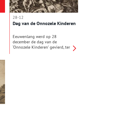
28-12
Dag van de Onnozele Kinderen
Eeuwenlang werd op 28
december de dag van de
‘Onnozele Kinderen’ gevierd, ter
herinnering aan de Bijbelse
kindermoord op pasgeborenen
op bevel van Koning Herodes.
De moorden vonden plaatst uit
angst dat er een nieuwe koning
der Joden zou worden geboren.
Daarop liet Koning Herodes alle
kinderen in Bethlehem en
omgeving jonger dan twee jaar
te vermoorden.