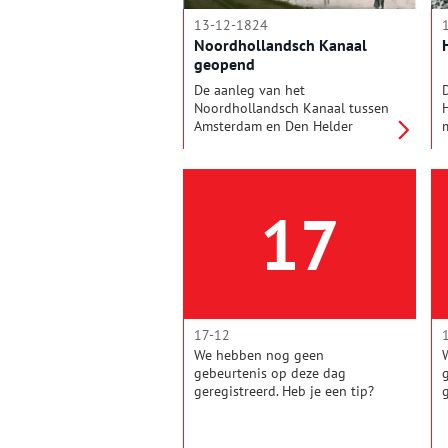
13-12-1824
Noordhollandsch Kanaal
geopend
De aanleg van het
Noordhollandsch Kanaal tussen
Amsterdam en Den Helder
duurde zo'n vijf jaar. Op 4
december 1824 kwam het kanaal
gereed. Pas op 13 december
werd de nieuwe waterweg
17
officieel geopend, met de
doortocht van het koninklijke
fregat Bellona. Vanuit de
Willemsluis in Amsterdam
vaarde het schip in zo'n twee
dagen naar Alkmaar en vandaar
verder naar de haven in Den
17-12
Helder.
We hebben nog geen
gebeurtenis op deze dag
geregistreerd. Heb je een tip?
Mail de redactie!