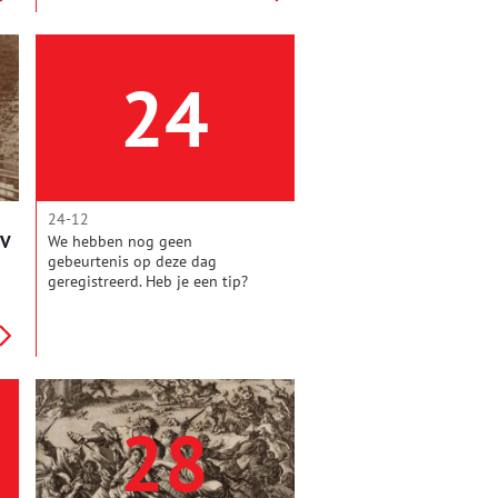
verkeer tusschen de bewoners
onderling kan slechts per bootje
plaats hebben.'
24
24-12
NV
We hebben nog geen
gebeurtenis op deze dag
geregistreerd. Heb je een tip?
Mail de redactie!
28