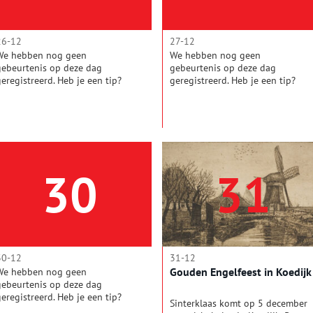
in een noordelijk en een
mensen te verbeteren, door de
uidelijk deel.
bouw van betaalbare
arbeiderswoningen in de wijk.
26-12
27-12
We hebben nog geen
We hebben nog geen
gebeurtenis op deze dag
gebeurtenis op deze dag
geregistreerd. Heb je een tip?
geregistreerd. Heb je een tip?
Mail de redactie!
Mail de redactie!
30
31
30-12
31-12
Gouden Engelfeest in Koedijk
We hebben nog geen
gebeurtenis op deze dag
geregistreerd. Heb je een tip?
Sinterklaas komt op 5 december
Mail de redactie!