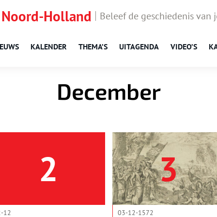
 Noord-Holland
Beleef de geschiedenis van 
IEUWS
KALENDER
THEMA’S
UITAGENDA
VIDEO’S
K
December
2
3
2-12
03-12-1572