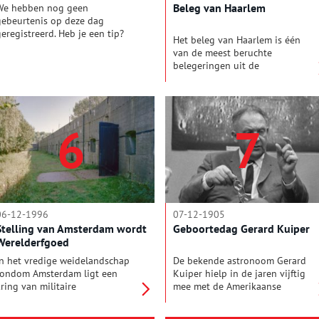
Beleg van Haarlem
We hebben nog geen
gebeurtenis op deze dag
geregistreerd. Heb je een tip?
Het beleg van Haarlem is één
Mail de redactie!
van de meest beruchte
belegeringen uit de
Tachtigjarige Oorlog. Ruim
zeven maanden lang lagen de
Spaanse troepen voor de
poorten van de vesting Haarlem,
6
7
tot de stad zich, geplaagd door
hongersnood, in juli 1573
gedwongen moest overgeven.
06-12-1996
07-12-1905
Stelling van Amsterdam wordt
Geboortedag Gerard Kuiper
Werelderfgoed
In het vredige weidelandschap
De bekende astronoom Gerard
rondom Amsterdam ligt een
Kuiper hielp in de jaren vijftig
kring van militaire
mee met de Amerikaanse
verdedigingswerken verscholen:
voorbereidingen voor de
de Stelling van Amsterdam. Dit
maanlanding. Hoewel hij een