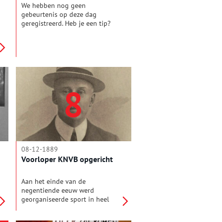
We hebben nog geen
gebeurtenis op deze dag
geregistreerd. Heb je een tip?
Mail de redactie!
8
08-12-1889
Voorloper KNVB opgericht
Aan het einde van de
negentiende eeuw werd
georganiseerde sport in heel
Europa steeds populairder. Er
ontstonden nieuwe teamsporten