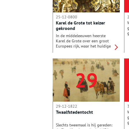
z
25-12-0800
Karel de Grote tot keizer
gekroond
In de middeleeuwen heerste
Karel de Grote over een groot
Europees rijk, waar het huidige
Nederland ook toe behoorde. Op
kerstdag van het jaar 800 werd
Karel door de paus tot keizer
over het Westen gekroond.
29
29-12-1822
Twaalfstedentocht
Slechts tweemaal is hij gereden: