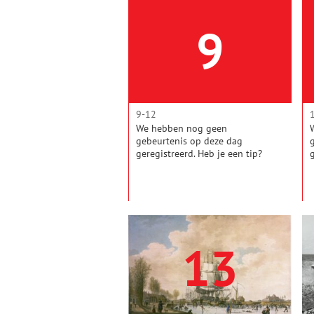
persoon. Sint-Nicolaas werd
heilig verklaard vanwege zijn
9
goede daden en op de avond
van 5 december vieren we dat
nog steeds - mét veel zoetigheid
en cadeautjes.
9-12
We hebben nog geen
gebeurtenis op deze dag
geregistreerd. Heb je een tip?
Mail de redactie!
13