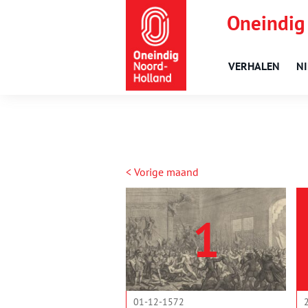
Oneindig
VERHALEN
N
< Vorige maand
1
01-12-1572