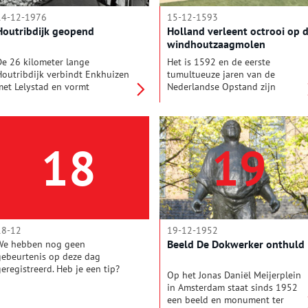
14-12-1976
15-12-1593
Houtribdijk geopend
Holland verleent octrooi op 
windhoutzaagmolen
De 26 kilometer lange
Het is 1592 en de eerste
Houtribdijk verbindt Enkhuizen
tumultueuze jaren van de
met Lelystad en vormt
Nederlandse Opstand zijn
tegelijkertijd de scheiding
voorbij als Cornelis Cornelisz.
tussen het IJsselmeer en het
van Uitgeest, ook wel Krelis
Markermeer. Op 14 december
Lootjes genoemd, de
1976, een jaar na voltooiing van
houtzaagmolen uitvindt. Op 15
18
19
de dijk, werd de weg erover
december 1593 verleenden de
geopend.
Staten van Holland een octrooi
voor zijn uitvinding.
18-12
19-12-1952
Beeld De Dokwerker onthuld
We hebben nog geen
gebeurtenis op deze dag
geregistreerd. Heb je een tip?
Op het Jonas Daniël Meijerplein
Mail de redactie!
in Amsterdam staat sinds 1952
een beeld en monument ter