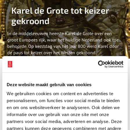
Karel de Grote tot keizer
gekroond
In de middeleeuwen heerste Karel de Grote over een
groot Europees rijk, waar het huidige Nederland ook toe
behoorde. Op kerstdag van het jaar 800 werd Karel door
de paus tot keizer over het Westen gekroond.
Karel de Grote wordt tot de belangrijkste vorsten uit de
geschiedenis gerekend. In 771 werd hij koning van het
Frankische rijk, waar ook de Nederlanden bij hoorden. Door
Deze website maakt gebruik van cookies
voortdurende oorlogen en veroveringen wist hij zijn rijk uit te
We gebruiken cookies om content en advertenties te
breiden met grote delen van Noordwest- en Zuid-Europa. Op
kerstdag van het jaar 800 werd Karel door de paus tot keizer over
personaliseren, om functies voor social media te bieden
het Westen gekroond. Hij ‘leende’ delen van zijn enorme rijk uit
en om ons websiteverkeer te analyseren. Ook delen we
aan vazallen (leenheren), die hem hielpen bij het beheer en hem
informatie over uw gebruik van onze site met onze
van advies voorzagen. Zij leenden op hun beurt weer delen van
partners voor social media, adverteren en analyse. Deze
hun grondgebied uit aan achterleenmannen, zo was er sprake van
partners kunnen deze gegevens combineren met andere