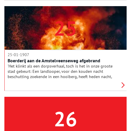
25
25-01-1907
Boerderij aan de Amstelveenseweg afgebrand
'Het klinkt als een dorpsverhaal, toch is het in onze groote
stad gebeurt: Een landlooper, voor den kouden nacht
beschutting zoekende in een hooiberg, heeft heden nacht,
vermoedelijk door onvoorzichtigheid, brand gesticht in den
hooiberg, die met de boerderij geheel in de vlammen is
opgegaan. Deze boerderij, toebehoorende aan Frans Pol, staat
nog net binnen de grens van onze stad, aan den
Amstelveenschen weg, een heel eind voorbij de gevangenis en
vak bij het kerkje de Buitenveldert.'
26