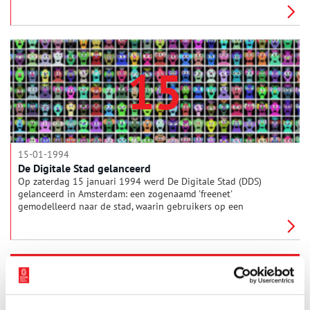
Noordzeekanaal liep deze hele wijk met 11.000 inwoners
onder water. De autoriteiten waren totaal verrast. Een
rampenplan was er niet. Pas na twee weken konden de
Tuindorpers weer naar huis.
15
15-01-1994
De Digitale Stad gelanceerd
Op zaterdag 15 januari 1994 werd De Digitale Stad (DDS)
gelanceerd in Amsterdam: een zogenaamd 'freenet'
gemodelleerd naar de stad, waarin gebruikers op een
laagdrempelige manier konden kennismaken met het internet.
De virtuele stad groeide binnen een paar weken uit tot een
gemeenschap met meer dan tienduizend gebruikers.
16