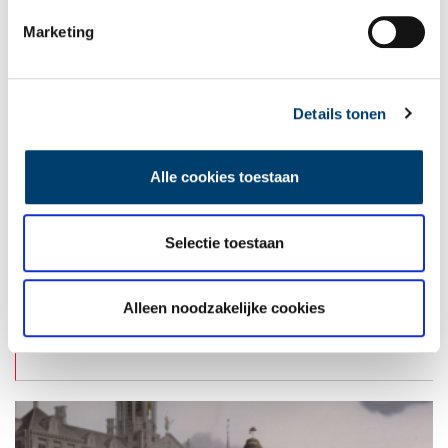
Museum in Laren een desolate aanblik. Zeven bronzen beelden,
waaronder het beroemde beeld De Denker van Rodin, waren
Marketing
geroofd. Heel kunstliefhebbend Nederland leefde mee met het
Singer.
Details tonen
18
Alle cookies toestaan
Selectie toestaan
18-01
We hebben nog geen gebeurtenis op deze dag geregistreerd.
Heb je een tip? Mail de redactie!
Alleen noodzakelijke cookies