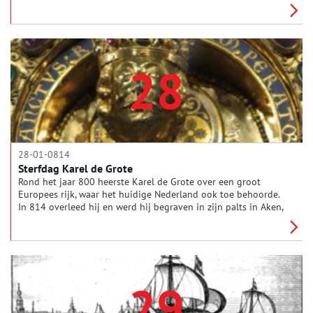
weken later weer voet aan wal zouden zetten. Hun barre tocht
op een ijsschots, overgeleverd aan de elementen, spreekt nog
steeds tot de verbeelding.
28
28-01-0814
Sterfdag Karel de Grote
Rond het jaar 800 heerste Karel de Grote over een groot
Europees rijk, waar het huidige Nederland ook toe behoorde.
In 814 overleed hij en werd hij begraven in zijn palts in Aken,
waar tegenwoordig de domkathedraal staat. Zijn troon en
rijkelijke versierde grafkist zijn hier nog altijd te bewonderen.
29