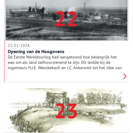
22
22-01-1924
Opening van de Hoogovens
De Eerste Wereldoorlog had aangetoond hoe belangrijk het
was om als land zelfvoorzienend te zijn. Dit leidde bij de
ingenieurs H.J.E. Wenckebach en J.C. Ankersmit tot het idee van
de oprichting van de hoogovens. Beide mannen wisten het
bedrijfsleven, de gemeente Amsterdam, de Staat en particuliere
ondernemers achter hun plannen te scharen en op 22 januari
1924 werden de Hoogovens geopend.
23