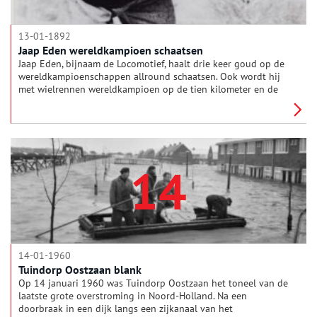
13-01-1892
Jaap Eden wereldkampioen schaatsen
Jaap Eden, bijnaam de Locomotief, haalt drie keer goud op de
wereldkampioenschappen allround schaatsen. Ook wordt hij
met wielrennen wereldkampioen op de tien kilometer en de
sprint. Door de professionalisering van de sport leveren zijn
overwinningen hem bakken met geld op. De Jaap Edenbaan in
Amsterdam draagt nog steeds de naam van deze 'kampioen der
kampioenen'.
14
14-01-1960
Tuindorp Oostzaan blank
Op 14 januari 1960 was Tuindorp Oostzaan het toneel van de
laatste grote overstroming in Noord-Holland. Na een
doorbraak in een dijk langs een zijkanaal van het