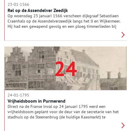
23-01-1566
Rel op de Assendelver Zeedijk
Op woensdag 23 januari 1566 verscheen dijkgraaf Sebastiaen
Craenhals op de Assendelverzeedijk langs het IJ en Wijkermeer.
Hij had een gewapend gevolg en een ploeg timmerlieden bij
zich. De timmerknechten begonnen met het versperren van een
serie sluisjes in de dijk. Maar direct liep heel Assendelft
bewapend met stokken, pieken, hooivorken, bijlen, messen en
andere landbouwgereedschap te hoop. Craenhals en zijn
gevolg werden ernstig bedreigd en urenlang vastgehouden.
24
24-01-1795
Vrijheidsboom in Purmerend
Direct na de Franse inval op 24 januari 1795 werd een
vrijheidsboom geplant voor de deur van de secretarie van het
stadhuis op de Steenenbrug (de huidige Kaasmarkt) te
Purmerend. De boom was een symbool voor de eenheid van de
nieuwe Bataafse Republiek.