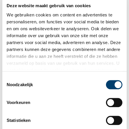
Deze website maakt gebruik van cookies
We gebruiken cookies om content en advertenties te
personaliseren, om functies voor social media te bieden
16-01
en om ons websiteverkeer te analyseren. Ook delen we
We hebben nog geen gebeurtenis op deze dag geregistreerd.
Heb je een tip? Mail de redactie!
informatie over uw gebruik van onze site met onze
partners voor social media, adverteren en analyse. Deze
partners kunnen deze gegevens combineren met andere
informatie die u aan ze heeft verstrekt of die ze hebben
verzameld op basis van uw gebruik van hun services. U
gaat akkoord met de cookies en het
privacystatement
als u onze website blijft gebruiken.
17
Toestemmingsselectie
Noodzakelijk
Voorkeuren
17-01-2007
De dag dat De Denker werd geroofd
Statistieken
Op 17 januari 2007 bood de beeldentuin van het Singer