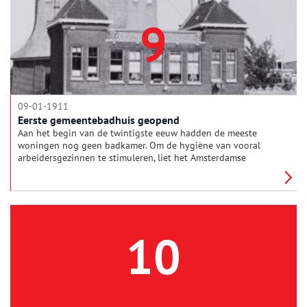
9
09-01-1911
Eerste gemeentebadhuis geopend
Aan het begin van de twintigste eeuw hadden de meeste
woningen nog geen badkamer. Om de hygiëne van vooral
arbeidersgezinnen te stimuleren, liet het Amsterdamse
gemeentebestuur badhuizen bouwen op verschillende plekken
in de stad. Hier kon men tegen een laag tarief wekelijks een
bad nemen. Het eerste gemeentebadhuis verscheen in 1911
aan de Funenkade. Tegenwoordig huist Brouwerij 't IJ in het
gebouw van het oude badhuis.
10