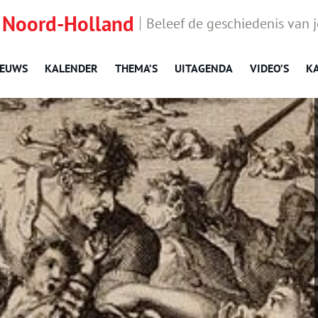
 Noord-Holland
Beleef de geschiedenis van 
IEUWS
KALENDER
THEMA’S
UITAGENDA
VIDEO’S
K