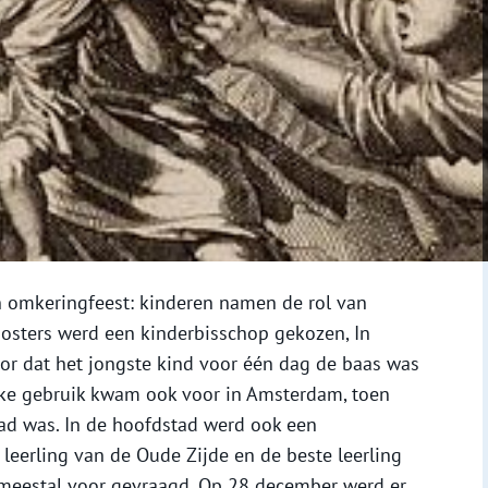
 omkeringfeest: kinderen namen de rol van
oosters werd een kinderbisschop gekozen, In
or dat het jongste kind voor één dag de baas was
eke gebruik kwam ook voor in Amsterdam, toen
ad was. In de hoofdstad werd ook een
leerling van de Oude Zijde en de beste leerling
 meestal voor gevraagd. Op 28 december werd er