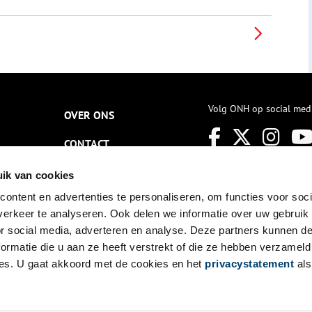
Volg ONH op social med
OVER ONS
CONTACT
NIEUWSBRIEF
ik van cookies
ontent en advertenties te personaliseren, om functies voor soci
DISCLAIMER
erkeer te analyseren. Ook delen we informatie over uw gebruik
PRIVACY
or social media, adverteren en analyse. Deze partners kunnen 
ormatie die u aan ze heeft verstrekt of die ze hebben verzameld
TOEGANKELIJKHEID
es. U gaat akkoord met de cookies en het
privacystatement
als