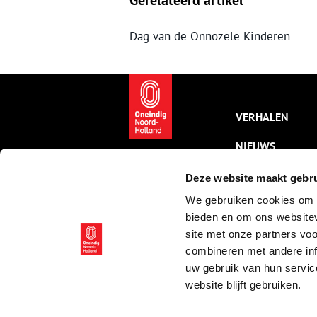
Gerelateerd artikel
Dag van de Onnozele Kinderen
VERHALEN
NIEUWS
KALENDER
Deze website maakt gebru
We gebruiken cookies om c
THEMA’S
bieden en om ons websitev
ACTIVITEITEN
site met onze partners vo
combineren met andere inf
VIDEO’S
uw gebruik van hun servic
website blijft gebruiken.