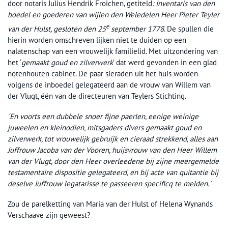
door notaris Julius Hendrik Froichen, getiteld
: Inventaris van den
boedel en goederen van wijlen den Weledelen Heer Pieter Teyler
e
van der Hulst, gesloten den 25
september 1778
. De spullen die
hierin worden omschreven lijken niet te duiden op een
nalatenschap van een vrouwelijk familielid. Met uitzondering van
het ’
gemaakt goud en zilverwerk
’ dat werd gevonden in een glad
notenhouten cabinet. De paar sieraden uit het huis worden
volgens de inboedel gelegateerd aan de vrouw van Willem van
der Vlugt, één van de directeuren van Teylers Stichting.
´En voorts een dubbele snoer fijne paerlen, eenige weinige
juweelen en kleinodien, mitsgaders divers gemaakt goud en
zilverwerk, tot vrouwelijk gebruijk en cieraad strekkend, alles aan
Juffrouw Jacoba van der Vooren, huijsvrouw van den Heer Willem
van der Vlugt, door den Heer overleedene bij zijne meergemelde
testamentaire dispositie gelegateerd, en bij acte van quitantie bij
deselve Juffrouw legatarisse te passeeren specificq te melden.´
Zou de parelketting van Maria van der Hulst of Helena Wynands
Verschaave zijn geweest?