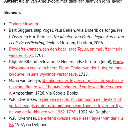
Auteur:
Judith van Amelsvoort, met dank aan Janny en John Taylor.
Bronnen:
Teylers Museum
Bert Sliggers, Jaap Vogel, Paul Beliën, Alle Diderik de Jonge, Pie
t Visser en Eric Ketelaar,
De idealen van Pieter Teyler. Een erfen
is uit de verlichting,
Teylers Museum, Haarlem, 2006.
Bruylofts-kranzen, aan den heer Isaac Teyler, en mejuffer Maria
van der Hulst
, 1701.
Digitale Bibliotheek voor de Nederlandse letteren (dbnl),
Huuw
lykszangen voor den heere Pieter Teyler, van der Hulst, en jong
kvrouwe Helena Wynands Verschaave,
1728.
Maria van Geleyn,
Stamboom der Teylers of geslachtregister de
r nakomelingen van Thomas Teyler en Pryntje van de Kerkhove
n,
Amsterdam. 1728. Via Google Books.
W.P.J. Overmeer,
Teyler van der Hulst. Stamboom der Teyler’s of
geslachtsregister der nakomelingen van Thomas Teyler en Tryn
tje van de Kerkhoven van 1562-1728
, 1902, via Delpher.
W.P.J. Overmeer,
De erfeniskwestie van Pieter Teyler van der Hu
lst,
1902, via Delpher.