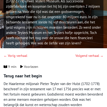
(1702-1778) ofwel Teylers Museum. Als succesvolle
zijdefabrikant en koopman liet hij bij zijn overlijden 2 miljoen
gulden na. Voor die tijd was dat een godsvermogen,
omgerekend naar nu is dat ongeveer 80 miljoen euro. In zijn
befaamde testament stelde hij vijf directeuren aan, die het
geld volgens zijn richtlijnen moesten besteden. Zo werd onder
andere Teylers Museum en het Teylers hofje opgericht. Toch
heeft niemand het nog over de vrouw die hem financieel
heeft geholpen. Wie was de liefde van zijn leven?
← Vorig verhaal
Volgend verhaal →
9 min
Voorlezen
Terug naar het begin
De Haarlemse miljonair Pieter Teyler van der Hulst (1702-1778)
beschreef in zijn testament van 17 mei 1756 precies wat er met
het fortuin moest gebeuren. Godsdienst moest worden bevorderd
en arme mensen moesten geholpen worden. Ook was het
belangrijk dat kunst en wetenschap zouden worden