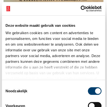
Thomas trouwde met Pryntje van de Kerkhoven uit Vlaanderen.
Als doopsgezinde was zij om dezelfde godsdienstige redenen
Deze website maakt gebruik van cookies
naar Holland gevlucht. Veel protestantse gezinnen uit de
zuidelijke Nederlanden waren werkzaam in de textielnijverheid.
We gebruiken cookies om content en advertenties te
Zeer waarschijnlijk gold dit ook voor de familie van de Kerkhoven.
personaliseren, om functies voor social media te bieden
Thomas en Pryntje kregen samen zes kinderen. Hun zoon Jan
en om ons websiteverkeer te analyseren. Ook delen we
Thomasz Teyler werkte net als zijn ouders in de textielhandel en
informatie over uw gebruik van onze site met onze
woonde in een groot pand in Haarlem. Als er bij zijn overlijden
partners voor social media, adverteren en analyse. Deze
een boedelinventaris wordt opgemaakt, zijn er 20 bladzijden
partners kunnen deze gegevens combineren met andere
nodig om de gehele textielvoorraad op te schrijven. Deze Jan was
informatie die u aan ze heeft verstrekt of die ze hebben
de vader van Isaac Teyler en de opa van Pieter Teyler van der
verzameld op basis van uw gebruik van hun services. U
Hulst.
gaat akkoord met de cookies en het
privacystatement
Overigens komen we in bronnen verschillende spellingswijzen
als u onze website blijft gebruiken.
Toestemmingsselectie
van de achternaam tegen. Zo werd Isaac Teyler ook wel als ‘Ijsaäck
Noodzakelijk
Teijler’ geschreven.
Voorkeuren