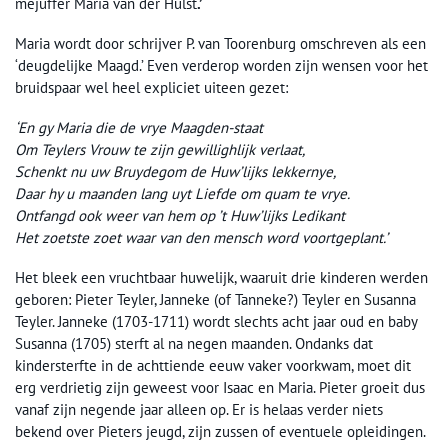
mejuffer Maria van der Hulst
.’
Maria wordt door schrijver P. van Toorenburg omschreven als een
‘deugdelijke Maagd.’ Even verderop worden zijn wensen voor het
bruidspaar wel heel expliciet uiteen gezet:
‘En gy Maria die de vrye Maagden-staat
Om Teylers Vrouw te zijn gewillighlijk verlaat,
Schenkt nu uw Bruydegom de Huw’lijks lekkernye,
Daar hy u maanden lang uyt Liefde om quam te vrye.
Ontfangd ook weer van hem op ’t Huw’lijks Ledikant
Het zoetste zoet waar van den mensch word voortgeplant.’
Het bleek een vruchtbaar huwelijk, waaruit drie kinderen werden
geboren: Pieter Teyler, Janneke (of Tanneke?) Teyler en Susanna
Teyler. Janneke (1703-1711) wordt slechts acht jaar oud en baby
Susanna (1705) sterft al na negen maanden. Ondanks dat
kindersterfte in de achttiende eeuw vaker voorkwam, moet dit
erg verdrietig zijn geweest voor Isaac en Maria. Pieter groeit dus
vanaf zijn negende jaar alleen op. Er is helaas verder niets
bekend over Pieters jeugd, zijn zussen of eventuele opleidingen.