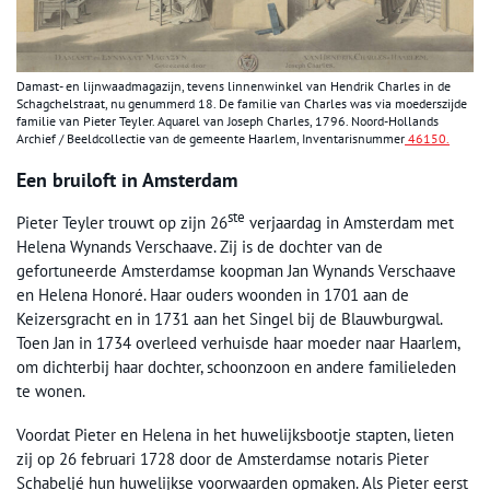
Damast- en lijnwaadmagazijn, tevens linnenwinkel van Hendrik Charles in de
Schagchelstraat, nu genummerd 18. De familie van Charles was via moederszijde
familie van Pieter Teyler. Aquarel van Joseph Charles, 1796. Noord-Hollands
Archief / Beeldcollectie van de gemeente Haarlem, Inventarisnummer
46150.
Een bruiloft in Amsterdam
ste
Pieter Teyler trouwt op zijn 26
verjaardag in Amsterdam met
Helena Wynands Verschaave. Zij is de dochter van de
gefortuneerde Amsterdamse koopman Jan Wynands Verschaave
en Helena Honoré. Haar ouders woonden in 1701 aan de
Keizersgracht en in 1731 aan het Singel bij de Blauwburgwal.
Toen Jan in 1734 overleed verhuisde haar moeder naar Haarlem,
om dichterbij haar dochter, schoonzoon en andere familieleden
te wonen.
Voordat Pieter en Helena in het huwelijksbootje stapten, lieten
zij op 26 februari 1728 door de Amsterdamse notaris Pieter
Schabeljé hun huwelijkse voorwaarden opmaken. Als Pieter eerst