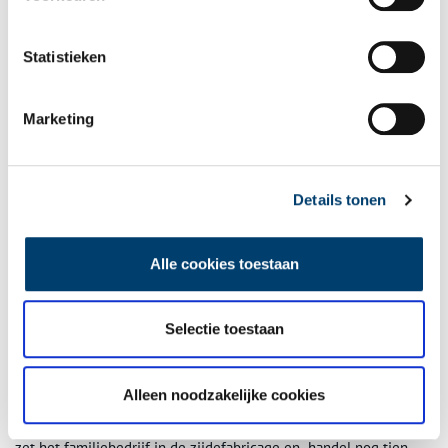
Statistieken
Marketing
Details tonen
Alle cookies toestaan
Het graf van Pieter Teyler van der Hulst in de De Grote of St. Bavo kerk te
Haarlem. Foto’s: Judith van Amelsvoort, 2024.
Geld maakt niet gelukkig
Selectie toestaan
Helena Wynands Verschaave overlijdt, na een kinderloos huwelijk,
op 12 mei 1754. Haar erfenis van ruim 200.000 gulden komt toe
Alleen noodzakelijke cookies
aan haar man. Na de dood van Helena leidt Pieter een
teruggetrokken leven in het grote huis aan de Damstraat 21. Hij
zet het familiebedrijf in de zijdefabricage en -handel nog tien