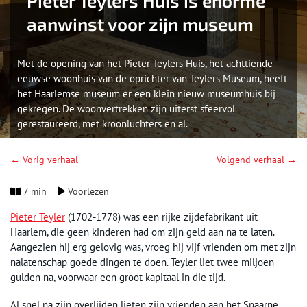
Pieter Teylers Huis is enorme
aanwinst voor zijn museum
Met de opening van het Pieter Teylers Huis, het achttiende-
eeuwse woonhuis van de oprichter van Teylers Museum, heeft
het Haarlemse museum er een klein nieuw museumhuis bij
gekregen. De woonvertrekken zijn uiterst sfeervol
gerestaureerd, met kroonluchters en al.
← Vorig verhaal
Volgend verhaal →
7 min
Voorlezen
Pieter Teyler
(1702-1778) was een rijke zijdefabrikant uit
Haarlem, die geen kinderen had om zijn geld aan na te laten.
Aangezien hij erg gelovig was, vroeg hij vijf vrienden om met zijn
nalatenschap goede dingen te doen. Teyler liet twee miljoen
gulden na, voorwaar een groot kapitaal in die tijd.
Al snel na zijn overlijden lieten zijn vrienden aan het Spaarne