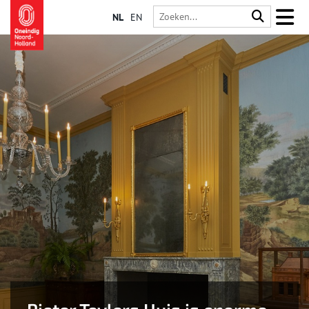
NL
EN