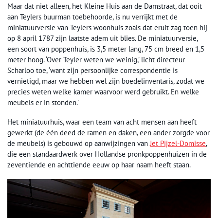
Maar dat niet alleen, het Kleine Huis aan de Damstraat, dat ooit
aan Teylers buurman toebehoorde, is nu verrijkt met de
miniatuurversie van Teylers woonhuis zoals dat eruit zag toen hij
op 8 april 1787 zijn laatste adem uit blies. De miniatuurversie,
een soort van poppenhuis, is 3,5 meter lang, 75 cm breed en 1,5
meter hoog. ‘Over Teyler weten we weinig,’ licht directeur
Scharloo toe, ‘want zijn persoonlijke correspondentie is
vernietigd, maar we hebben wel zijn boedelinventaris, zodat we
precies weten welke kamer waarvoor werd gebruikt. En welke
meubels er in stonden.’
Het miniatuurhuis, waar een team van acht mensen aan heeft
gewerkt (de één deed de ramen en daken, een ander zorgde voor
de meubels) is gebouwd op aanwijzingen van
Jet Pijzel-Domisse
,
die een standaardwerk over Hollandse pronkpoppenhuizen in de
zeventiende en achttiende eeuw op haar naam heeft staan.