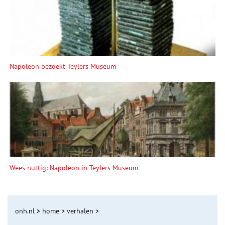
Napoleon bezoekt Teylers Museum
Wees nuttig: Napoleon in Teylers Museum
onh.nl
>
home
>
verhalen
>