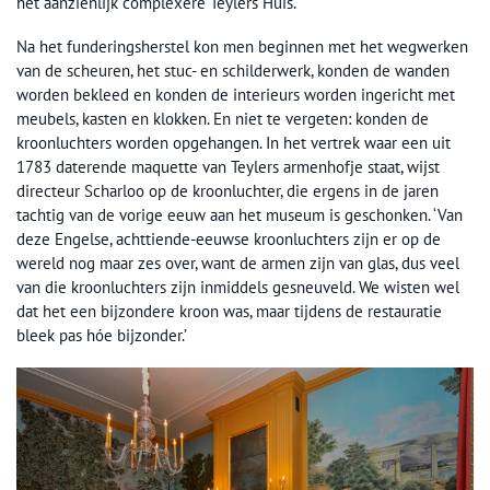
het aanzienlijk complexere Teylers Huis.
Na het funderingsherstel kon men beginnen met het wegwerken
van de scheuren, het stuc- en schilderwerk, konden de wanden
worden bekleed en konden de interieurs worden ingericht met
meubels, kasten en klokken. En niet te vergeten: konden de
kroonluchters worden opgehangen. In het vertrek waar een uit
1783 daterende maquette van Teylers armenhofje staat, wijst
directeur Scharloo op de kroonluchter, die ergens in de jaren
tachtig van de vorige eeuw aan het museum is geschonken. ‘Van
deze Engelse, achttiende-eeuwse kroonluchters zijn er op de
wereld nog maar zes over, want de armen zijn van glas, dus veel
van die kroonluchters zijn inmiddels gesneuveld. We wisten wel
dat het een bijzondere kroon was, maar tijdens de restauratie
bleek pas hóe bijzonder.’