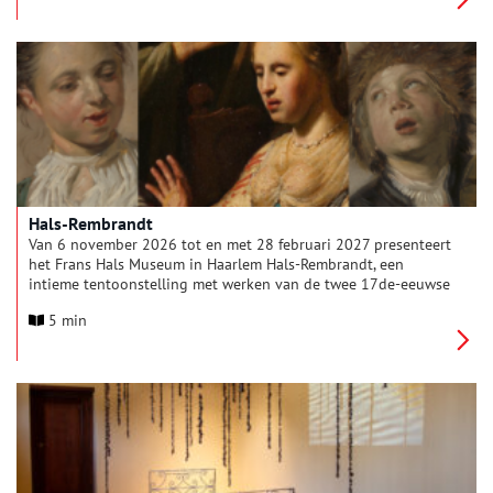
een meisje in het blauw’ groeide uit tot een van de
publiekslievelingen van het Rijksmuseum. Maar wie was dit
meisje? En wie waren haar ouders? Frans Grijzenhout, emeritus
hoogleraar kunstgeschiedenis aan de Universiteit van
Amsterdam, deed uitgebreid onderzoek naar de identiteit van
het mysterieuze drietal.
Hals-Rembrandt
Van 6 november 2026 tot en met 28 februari 2027 presenteert
het Frans Hals Museum in Haarlem Hals-Rembrandt, een
intieme tentoonstelling met werken van de twee 17de-eeuwse
kunstenaars Frans Hals en Rembrandt van Rijn. Beiden worden
5 min
geroemd om hun levensechte portretten en karakterkoppen in
losse schilderstijl. Het is de eerste keer dat een tentoonstelling
geheel aan de combinatie van schilderijen van deze twee
grootmeesters is gewijd. De negentien schilderijen worden
getoond in een setting die uitnodigt om met aandacht te
kijken en daardoor meer te zien.