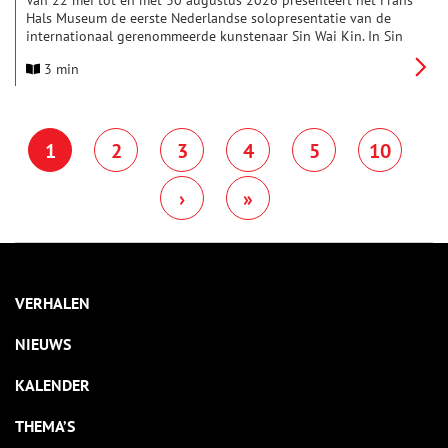
Van 22 mei tot en met 30 augustus 2026 presenteert het Frans
Hals Museum de eerste Nederlandse solopresentatie van de
internationaal gerenommeerde kunstenaar Sin Wai Kin. In Sin
Wai Kin: Still Life gaan de bewegende portretten een dialoog
3 min
aan met de collectie van het museum, waarbij de symboliek
van 17de-eeuwse schilderkunst, de glamour van drag en
sciencefiction samensmelten.
1
2
3
4
5
10
›
»
VERHALEN
NIEUWS
KALENDER
THEMA’S