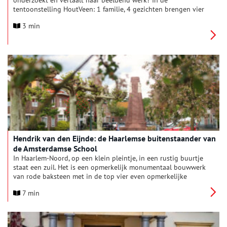
onderzoekt en vertaalt naar beeldend werk? In de
tentoonstelling HoutVeen: 1 familie, 4 gezichten brengen vier
kunstenaars uit één familie hun werk samen. Broer en zus Peter
3 min
en Marja van Hout en haar zoons Erik en Floris van der Veen
duiken in hun gedeelde verleden en laten zien hoe
familieverhalen en koloniale geschiedenis doorwerken in het
heden.
Hendrik van den Eijnde: de Haarlemse buitenstaander van
de Amsterdamse School
In Haarlem-Noord, op een klein pleintje, in een rustig buurtje
staat een zuil. Het is een opmerkelijk monumentaal bouwwerk
van rode baksteen met in de top vier even opmerkelijke
beelden. De beelden werden gemaakt door de Haarlemse
7 min
beeldhouwer Hendrik van den Eijnde. Zijn naam is wellicht
niet zo bekend, maar veel mensen zullen zijn beelden op
gebouwen in heel Nederland wel eens gezien hebben. Alleen
de zuil in Haarlem-Noord staat daar relatief verscholen in de