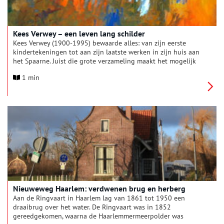
Kees Verwey – een leven lang schilder
Kees Verwey (1900-1995) bewaarde alles: van zijn eerste
kindertekeningen tot aan zijn laatste werken in zijn huis aan
het Spaarne. Juist die grote verzameling maakt het mogelijk
om zijn ontwikkeling als kunstenaar van dichtbij te volgen.
1 min
Het depot van de door hem opgerichte Stichting Kees Verwey
vormt een onuitputtelijke bron van inspiratie. De nieuwe
tentoonstelling Kees Verwey – een leven lang schilder volgt
Verweys ontwikkeling vanaf zijn vroege jaren tot de
topstukken uit zijn latere werk, waarin zijn kenmerkende
kleurrijke en expressieve schilderstijl volledig tot bloei komt.
Nieuweweg Haarlem: verdwenen brug en herberg
Aan de Ringvaart in Haarlem lag van 1861 tot 1950 een
draaibrug over het water. De Ringvaart was in 1852
gereedgekomen, waarna de Haarlemmermeerpolder was