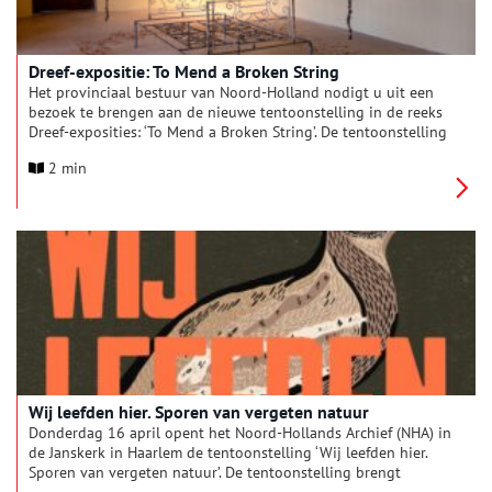
Dreef-expositie: To Mend a Broken String
Het provinciaal bestuur van Noord-Holland nodigt u uit een
bezoek te brengen aan de nieuwe tentoonstelling in de reeks
Dreef-exposities: ‘To Mend a Broken String’. De tentoonstelling
is samengesteld door kunsthistoricus Mirjam Dik en toont
2 min
hedendaagse kunst uit Zuid-Afrika. De installaties met film,
fotografie, athotypen, staal, ingemaakte groenten en fruit,
linnen, handgeweven tapijten, kussens, boeken en planten
bieden veilige ruimtes om verhalen uit de koloniale
geschiedenis aan te gaan vanuit een honger naar herstellen.
Wij leefden hier. Sporen van vergeten natuur
Donderdag 16 april opent het Noord-Hollands Archief (NHA) in
de Janskerk in Haarlem de tentoonstelling ‘Wij leefden hier.
Sporen van vergeten natuur’. De tentoonstelling brengt