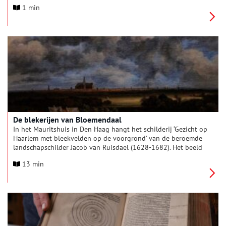
vergeten planten- en diersoorten opnieuw tot leven en biedt
1 min
een verrassend perspectief op de natuur van vroeger en nu. We
zijn gewend aan hoe de natuur er nu uitziet. Maar wat leefde
hier vroeger?
De blekerijen van Bloemendaal
In het Mauritshuis in Den Haag hangt het schilderij ‘Gezicht op
Haarlem met bleekvelden op de voorgrond’ van de beroemde
landschapschilder Jacob van Ruisdael (1628-1682). Het beeld
dat wordt getoond is gemaakt vanuit het perspectief van
13 min
Bloemendaal. Hij schilderde wel vijftien van dergelijke
taferelen, die in verschillende grote musea in de wereld
hangen. Ook andere schilders begonnen hem na te doen. Er
werden zoveel van dezelfde afbeeldingen gemaakt dat ze een
eigen soortnaam kregen, ‘Haarlempjes’. Het schilderij van Jacob
van Ruisdael is een geromantiseerde weergave van de
werkelijkheid, maar hoe zag de wereld achter die gedrapeerde