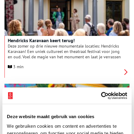
geborgenheid van een woonerf. Vreemde figuren kijken in vier
windrichtingen. Wat zijn dit voor een figuren en waarom staan
ze daar?
Hendricks Karavaan keert terug!
Deze zomer op drie nieuwe monumentale locaties: Hendricks
Karavaan! Een uniek cultureel en theatraal festival voor jong
en oud. Voel de magie van het monument en laat je verrassen
door theater, live muziek en heerlijke hapjes en drankjes.
3 min
Deze website maakt gebruik van cookies
We gebruiken cookies om content en advertenties te
Zomer in Teylers: ontdek wetenschap met de hele familie
personaliseren, om functies voor social media te bieden