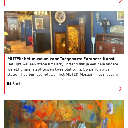
overlevering zou zijn komst het volk in één klap christelijk
hebben gemaakt. In werkelijkheid was dit een proces dat
enkele eeuwen zou duren en waarin Willibrord zeker niet de
enige was. In dit tweeluik belichten we negen heiligen van de
Lage Landen, die hun sporen hebben nagelaten in Noord-
Holland.
MUTEK: hét museum voor Toegepaste Europese Kunst
Het lijkt wel een scène uit Harry Potter, waar je een hele andere
wereld binnenstapt tussen twee platforms. Op perron 3 van
station Haarlem bevindt zich het MUTEK Museum: hét museum
voor Toegepaste Europese Kunst. De voormalig tweedeklas
5 min
wachtkamer, uitgevoerd in de prachtige art-nouveaustijl, is de
perfecte locatie voor de ruim 600 kunstobjecten. Oneindig
Noord-Holland bracht een bezoek aan dit bijzondere museum.