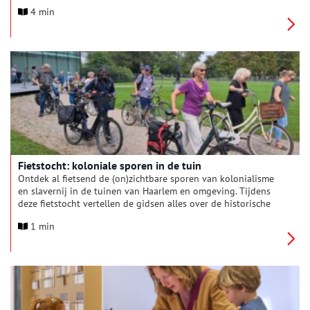
ontstaan. Om de nieuwe bewoners makkelijker naar Haarlem te
4 min
kunnen laten reizen, werden verschillende bruggen over de
Ringvaart aangelegd. Hiervoor moest ook een nieuwe weg
worden aangelegd, zodat de draaibrug in verbinding kwam te
staan met de Zomervaart richting het centrum van Haarlem.
Fietstocht: koloniale sporen in de tuin
Ontdek al fietsend de (on)zichtbare sporen van kolonialisme
en slavernij in de tuinen van Haarlem en omgeving. Tijdens
deze fietstocht vertellen de gidsen alles over de historische
locaties die verbonden zijn met de koloniale geschiedenis en
1 min
het slavernijverleden. De tocht is een samenwerking tussen
Sporen van Slavernij Haarlem en Verwey Museum Haarlem.