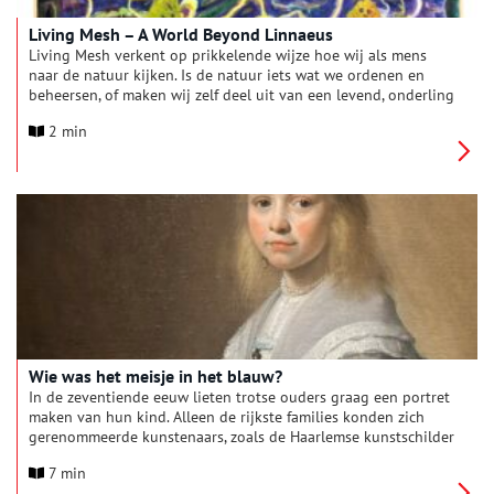
Living Mesh – A World Beyond Linnaeus
Living Mesh verkent op prikkelende wijze hoe wij als mens
naar de natuur kijken. Is de natuur iets wat we ordenen en
beheersen, of maken wij zelf deel uit van een levend, onderling
verbonden geheel? Vertrekpunt van de tentoonstelling is het
2 min
invloedrijke classificatiesysteem dat de Zweedse botanicus
Carl Linnaeus ontwikkelde tijdens zijn verblijf op buitenplaats
De Hartekamp in Heemstede. Dit systeem, dat nauw verweven
is met koloniale denkbeelden, bepaalde eeuwenlang onze blik
op de natuur. Zestien hedendaagse kunstenaars kijken hier
anders naar en benaderen de natuur als een netwerk van
relaties, waarin alles met elkaar verbonden en in beweging is.
De tentoonstelling is samengesteld door gastcurator Kim
Knoppers.
Wie was het meisje in het blauw?
In de zeventiende eeuw lieten trotse ouders graag een portret
maken van hun kind. Alleen de rijkste families konden zich
gerenommeerde kunstenaars, zoals de Haarlemse kunstschilder
Johannes Verspronck, veroorloven. In 1640 en 1641 schilderde
7 min
hij drie portretten van een meisje en haar ouders. ‘Portret van