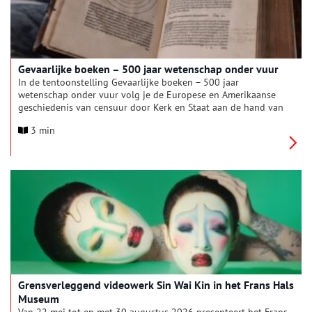
lijnwaden er in die tijd werkelijk uit?
Gevaarlijke boeken – 500 jaar wetenschap onder vuur
In de tentoonstelling Gevaarlijke boeken – 500 jaar
wetenschap onder vuur volg je de Europese en Amerikaanse
geschiedenis van censuur door Kerk en Staat aan de hand van
(populair)wetenschappelijke werken. Want kennis is macht en
3 min
dat kan bedreigend zijn – voor sommige machthebbers nog
steeds. Gevaarlijke boeken is te zien van 6 maart tot en met 30
augustus in Teylers Museum in Haarlem.
Grensverleggend videowerk Sin Wai Kin in het Frans Hals
Museum