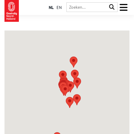
NL
EN
Haarlem