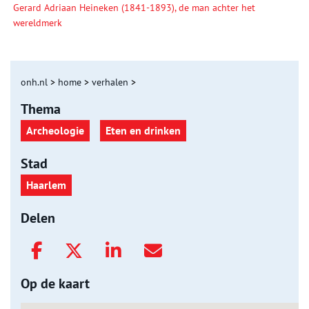
Gerard Adriaan Heineken (1841-1893), de man achter het
wereldmerk
onh.nl
>
home
>
verhalen
>
Thema
Archeologie
Eten en drinken
Stad
Haarlem
Delen
Op de kaart