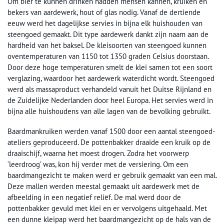
Om bier te kunnen drinken hadden mensen kannen, kruiken en
bekers van aardewerk, hout of glas nodig. Vanaf de dertiende
eeuw werd het dagelijkse servies in bijna elk huishouden van
steengoed gemaakt. Dit type aardewerk dankt zijn naam aan de
hardheid van het baksel. De kleisoorten van steengoed kunnen
oventemperaturen van 1150 tot 1350 graden Celsius doorstaan.
Door deze hoge temperaturen smelt de klei samen tot een soort
verglazing, waardoor het aardewerk waterdicht wordt. Steengoed
werd als massaproduct verhandeld vanuit het Duitse Rijnland en
de Zuidelijke Nederlanden door heel Europa. Het servies werd in
bijna alle huishoudens van alle lagen van de bevolking gebruikt.
Baardmankruiken werden vanaf 1500 door een aantal steengoed-
ateliers geproduceerd. De pottenbakker draaide een kruik op de
draaischijf, waarna het moest drogen. Zodra het voorwerp
‘leerdroog’ was, kon hij verder met de versiering. Om een
baardmangezicht te maken werd er gebruik gemaakt van een mal.
Deze mallen werden meestal gemaakt uit aardewerk met de
afbeelding in een negatief reliëf. De mal werd door de
pottenbakker gevuld met klei en er vervolgens uitgehaald. Met
een dunne kleipap werd het baardmangezicht op de hals van de