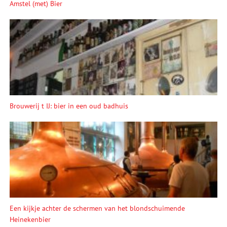
Amstel (met) Bier
Brouwerij t IJ: bier in een oud badhuis
Een kijkje achter de schermen van het blondschuimende
Heinekenbier