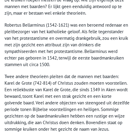
mannen met baarden? Er lijkt geen eenduidig antwoord op te
zijn, maar er bestaan wel enkele theorieën.
Robertus Bellarminus (1542-1621) was een beroemd redenaar en
pleitbezorger van het katholieke geloof. Als felle tegenstander
van het protestantisme en overmatig drankgebruik, zou een kruik
met zijn gezicht een attribuut zijn van drinkers die
sympathiseerden met het protestantisme. Bellarminus werd
echter pas geboren in 1542, terwijl de eerste baardmankruiken
stammen uit circa 1500.
Twee andere theorieën pleiten dat de mannen met baarden:
Karel de Grote (742-814) of Christus zouden moeten voorstellen.
Een reliekbuste van Karel de Grote, die sinds 1349 in Aken wordt
bewaard, toont Karel met een strak gezicht en een korte
golvende baard. Veel andere objecten van steengoed uit dezelfde
periode tonen Bijbelse voorstellingen en heiligen. Sommige
gezichten op de baardmankruiken hebben een rustige en wijze
uitdrukking, die aan Christus doen denken. Bovendien staat op
sommige kruiken onder het gezicht de naam van Jezus.