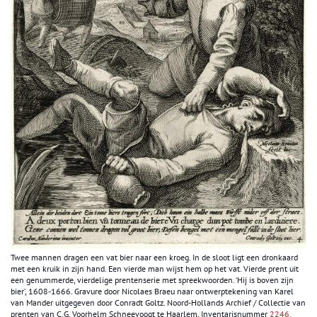
Twee mannen dragen een vat bier naar een kroeg. In de sloot ligt een dronkaard
met een kruik in zijn hand. Een vierde man wijst hem op het vat. Vierde prent uit
een genummerde, vierdelige prentenserie met spreekwoorden. ‘Hij is boven zijn
bier’, 1608-1666. Gravure door Nicolaes Braeu naar ontwerptekening van Karel
van Mander uitgegeven door Conradt Goltz. Noord-Hollands Archief / Collectie van
prenten van C.G. Voorhelm Schneevoogt te Haarlem, Inventarisnummer
2246.