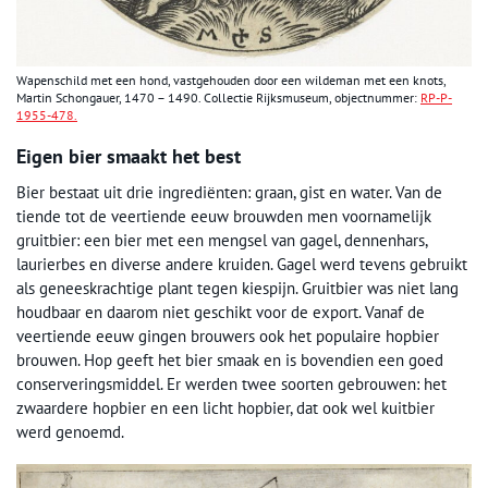
Wapenschild met een hond, vastgehouden door een wildeman met een knots,
Martin Schongauer, 1470 – 1490. Collectie Rijksmuseum, objectnummer:
RP-P-
1955-478.
Eigen bier smaakt het best
Bier bestaat uit drie ingrediënten: graan, gist en water. Van de
tiende tot de veertiende eeuw brouwden men voornamelijk
gruitbier: een bier met een mengsel van gagel, dennenhars,
laurierbes en diverse andere kruiden. Gagel werd tevens gebruikt
als geneeskrachtige plant tegen kiespijn. Gruitbier was niet lang
houdbaar en daarom niet geschikt voor de export. Vanaf de
veertiende eeuw gingen brouwers ook het populaire hopbier
brouwen. Hop geeft het bier smaak en is bovendien een goed
conserveringsmiddel. Er werden twee soorten gebrouwen: het
zwaardere hopbier en een licht hopbier, dat ook wel kuitbier
werd genoemd.