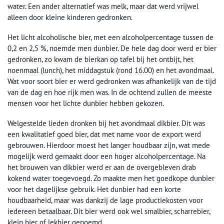
water. Een ander alternatief was melk, maar dat werd vrijwel
alleen door kleine kinderen gedronken.
Het licht alcoholische bier, met een alcoholpercentage tussen de
0,2 en 2,5 %, noemde men dunbier. De hele dag door werd er bier
gedronken, zo kwam de bierkan op tafel bij het ontbijt, het
noenmaal (lunch), het middagstuk (rond 16.00) en het avondmaal.
Wat voor soort bier er werd gedronken was afhankelijk van de tijd
van de dag en hoe rijk men was. In de ochtend zullen de meeste
mensen voor het lichte dunbier hebben gekozen.
Welgestelde lieden dronken bij het avondmaal dikbier. Dit was
een kwalitatief goed bier, dat met name voor de export werd
gebrouwen. Hierdoor moest het langer houdbaar zijn, wat mede
mogelijk werd gemaakt door een hoger alcoholpercentage. Na
het brouwen van dikbier werd er aan de overgebleven drab
kokend water toegevoegd. Zo maakte men het goedkope dunbier
voor het dagelijkse gebruik. Het dunbier had een korte
houdbaarheid, maar was dankzij de lage productiekosten voor
iedereen betaalbaar. Dit bier werd ook wel smalbier, scharrebier,
klein bier of lekbier genoemd.