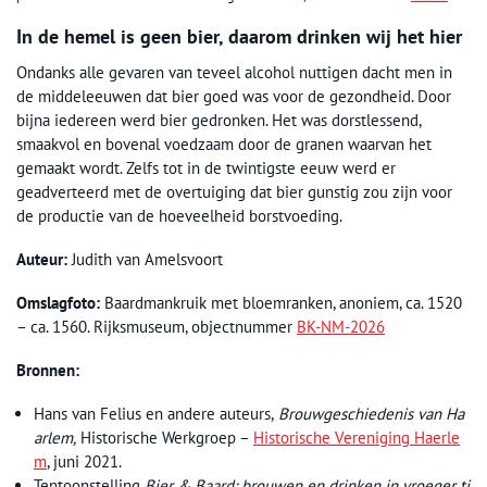
In de hemel is geen bier, daarom drinken wij het hier
Ondanks alle gevaren van teveel alcohol nuttigen dacht men in
de middeleeuwen dat bier goed was voor de gezondheid. Door
bijna iedereen werd bier gedronken. Het was dorstlessend,
smaakvol en bovenal voedzaam door de granen waarvan het
gemaakt wordt. Zelfs tot in de twintigste eeuw werd er
geadverteerd met de overtuiging dat bier gunstig zou zijn voor
de productie van de hoeveelheid borstvoeding.
Auteur:
Judith van Amelsvoort
Omslagfoto:
Baardmankruik met bloemranken, anoniem, ca. 1520
– ca. 1560. Rijksmuseum, objectnummer
BK-NM-2026
Bronnen:
Hans van Felius en andere auteurs,
Brouwgeschiedenis van Ha
arlem,
Historische Werkgroep –
Historische Vereniging Haerle
m
, juni 2021.
Tentoonstelling
Bier & Baard: brouwen en drinken in vroeger ti