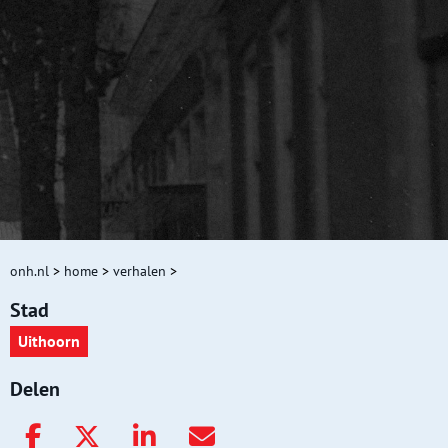
onh.nl
>
home
>
verhalen
>
Stad
Uithoorn
Delen