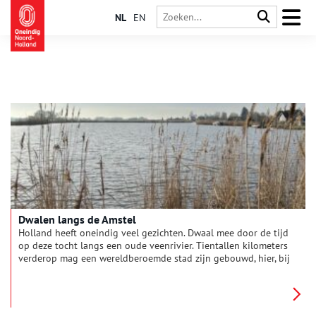
NL
EN
Dwalen langs de Amstel
Holland heeft oneindig veel gezichten. Dwaal mee door de tijd
op deze tocht langs een oude veenrivier. Tientallen kilometers
verderop mag een wereldberoemde stad zijn gebouwd, hier, bij
Fort aan de Drecht, kijk je uit over weids polderland. Langs de
sloot sluipt een grote zilverreiger. Een aalscholver duikt plots
op in de fortgracht.