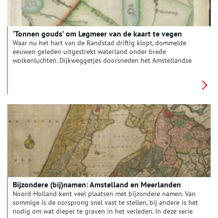
‘Tonnen gouds’ om Legmeer van de kaart te vegen
Waar nu het hart van de Randstad driftig klopt, dommelde
eeuwen geleden uitgestrekt waterland onder brede
wolkenluchten. Dijkweggetjes doorsneden het Amstellandse
meren- en plassengebied. Wie indertijd van Amsterdam naar
Leiden reisde, keek uit over Legmeer en Haarlemmermeer.
Water, alom water. Totdat midden negentiende eeuw het
Haarlemmermeer werd leeg gepompt. Het Legmeer klotste en
kabbelde nog als vanouds. Exact 150 jaar geleden maakte
koning Willem III daar met een pennenstreek definitief een
eind aan.
Bijzondere (bij)namen: Amstelland en Meerlanden
Noord-Holland kent veel plaatsen met bijzondere namen. Van
sommige is de oorsprong snel vast te stellen, bij andere is het
nodig om wat dieper te graven in het verleden. In deze serie