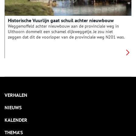
Historische Vuurlijn gaat schuil achter nieuwbouw
Weggemoffeld achter nieuwbouw aan de provinciale weg in
Uithoorn dommelt een schamel dijkweggetje. Je zou niet
zeggen dat dit de voorloper van de provinciale weg N201 was.
En dat dit de zuidelijke flank vormde van de Stelling van
Amsterdam. Op zoek naar verblekende sporen van vroeger.
VERHALEN
NIEUWS
KALENDER
THEMA’S