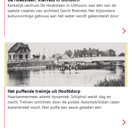
Kerkelijk centrum De Hoeksteen in Uithoorn was één van de
laatste creaties van architect Gerrit Rietveld. Het bijzondere
kubusvormige gebouw aan het water wordt gekenmerkt door
Rietvelds karakteristieke eenvoud. Rietveld zou de opening
zelf niet meer meemaken, hij overleed tijdens de bouw in
1964.
Het puffende treintje uit Hoofddorp
Haarlemmermeer ademt dynamiek. Schiphol werkt dag en
nacht. Treinen schichten door de polder. Automobilisten razen
banenbreed voort. Hier pufte een eeuw geleden een
stoomtreintje.