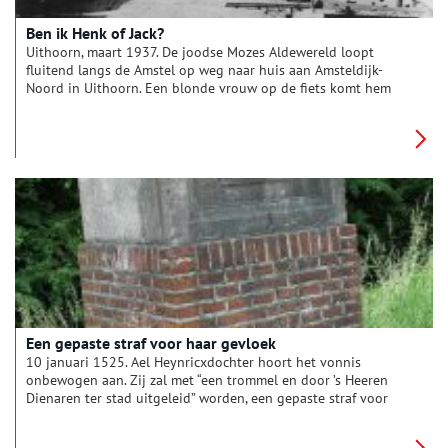
Ben ik Henk of Jack?
Uithoorn, maart 1937. De joodse Mozes Aldewereld loopt
fluitend langs de Amstel op weg naar huis aan Amsteldijk-
Noord in Uithoorn. Een blonde vrouw op de fiets komt hem
tegemoet. Mozes vervlecht in zijn liedje een bewonderend
bouwvakkersfluitje. De vrouw moet lachen en roept: “Hallo
Mozes, leg dat fluitje eens een nachtje in de olie, dan klinkt-ie
beter”. Mozes lacht en steekt zijn hand op: “groeten aan je
vader”.
Een gepaste straf voor haar gevloek
10 januari 1525. Ael Heynricxdochter hoort het vonnis
onbewogen aan. Zij zal met “een trommel en door ’s Heeren
Dienaren ter stad uitgeleid” worden, een gepaste straf voor
haar gevloek. Gedurende twee jaren zal zij niet mogen
terugkeren naar de stad Amsterdam.