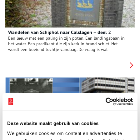
Wandelen van Schiphol naar Calslagen – deel 2
Een leeuw met een paling in zijn poten. Een landingsbaan in
het water. Een predikant die zijn kerk in brand schiet. Het
wordt een boeiend tochtje vandaag. De vraag is wat
Vrouwentroost te maken heeft met Napoleon. En: Gooide een
boze Wim Kan echt zijn lintje in de plas?
Deze website maakt gebruik van cookies
I00 jaar IBM in Nederland
We gebruiken cookies om content en advertenties te
ICT-bedrijf International Business Machines (IBM) werd in 1911