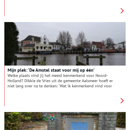
verhalen onderzoeken we elke maand een andere regio van
onze provincie, om achter de herkomst van de lokale
plaatsnamen én bijnamen van de inwoners te komen. Deze
maand: Amstelland en Meerlanden.
Mijn plek: ‘De Amstel staat voor mij op één’
Welke plaats vind jij het meest kenmerkend voor Noord-
Holland? Dikkie de Vries uit de gemeente Aalsmeer hoeft er
niet lang over na te denken: ‘Wat ik kenmerkend vind voor
Amstelland? De Amstel natuurlijk.’ Wandel in gedachten mee
langs de oevers van de Amstel, door de dorpen Nes en
Ouderkerk.