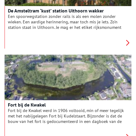
De Amsteltram ‘kust’ station Uithoorn wakker
Een spoorwegstation zonder rails is als een molen zonder
wieken. Een aardige herinnering, maar toch mis je iets. Zo’n
station staat in Uithoorn. Je mag er het etiket rijksmonument
op plakken, maar dat voelt als een troostprijs. De laatste trein
met passagiers reed in 1950 hier uit beeld. Als een toverfee
kust de Amsteltram dit station weer wakker. De rails ligt er al,
de tram komt hier deze zomer.
Fort bij de Kwakel
Fort bij de Kwakel werd in 1906 voltooid, min of meer tegelijk
met het nabijgelegen Fort bij Kudelstaart. Bijzonder is dat de
bouw van het fort is gedocumenteerd in een dagboek van de
opzichter. Hieruit blijkt dat de aanleg niet van een leien dakje
ging.