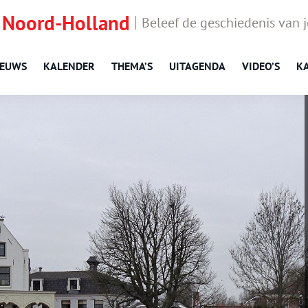
 Noord-Holland
Beleef de geschiedenis van 
IEUWS
KALENDER
THEMA’S
UITAGENDA
VIDEO’S
K