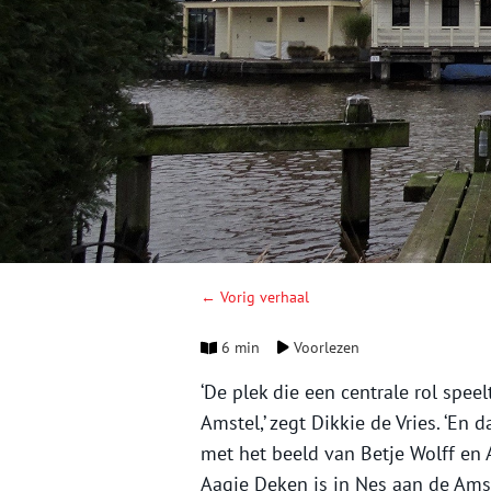
← Vorig verhaal
6 min
Voorlezen
‘De plek die een centrale rol spee
Amstel,’ zegt Dikkie de Vries. ‘En
met het beeld van Betje Wolff en
Aagje Deken is in Nes aan de Amst