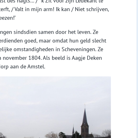
lst des nagts… / ‘k Zit voor zijn Ledekant te
erft, / Valt in mijn arm! Ik kan / Niet schrijven,
eezen!’
ingen sindsdien samen door het leven. Ze
erdienden goed, maar omdat hun geld slecht
melijke omstandigheden in Scheveningen. Ze
in november 1804. Als beeld is Aagje Deken
orp aan de Amstel.