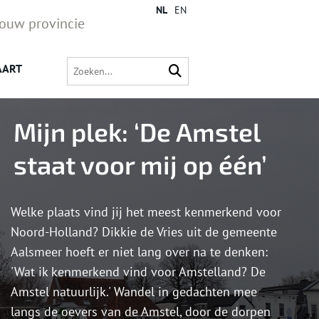
NL
EN
jouw provincie
AART
Mijn plek: ‘De Amstel
staat voor mij op één’
Welke plaats vind jij het meest kenmerkend voor
Noord-Holland? Dikkie de Vries uit de gemeente
Aalsmeer hoeft er niet lang over na te denken:
'Wat ik kenmerkend vind voor Amstelland? De
Amstel natuurlijk.' Wandel in gedachten mee
langs de oevers van de Amstel, door de dorpen