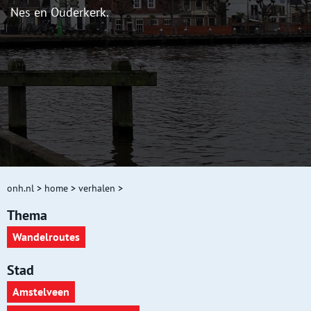
Nes en Ouderkerk.
onh.nl
>
home
>
verhalen
>
Thema
Wandelroutes
Stad
Amstelveen