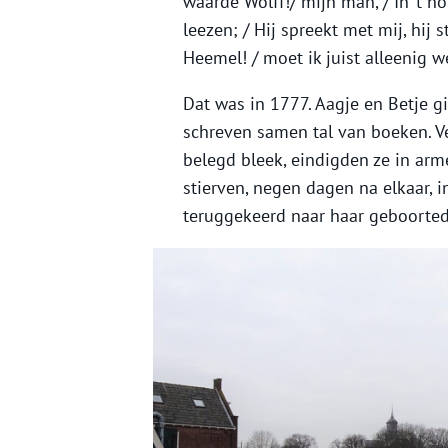
waarde Wolff!/ mijn man, / In ’t ho
leezen; / Hij spreekt met mij, hij st
Heemel! / moet ik juist alleenig w
Dat was in 1777. Aagje en Betje g
schreven samen tal van boeken. V
belegd bleek, eindigden ze in ar
stierven, negen dagen na elkaar, 
teruggekeerd naar haar geboorted