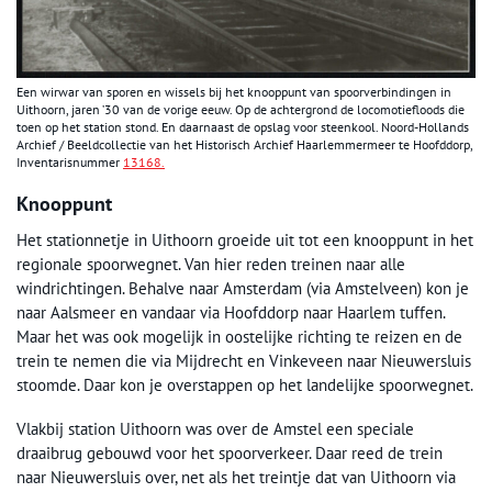
Een wirwar van sporen en wissels bij het knooppunt van spoorverbindingen in
Uithoorn, jaren ’30 van de vorige eeuw. Op de achtergrond de locomotiefloods die
toen op het station stond. En daarnaast de opslag voor steenkool. Noord-Hollands
Archief / Beeldcollectie van het Historisch Archief Haarlemmermeer te Hoofddorp,
Inventarisnummer
13168.
Knooppunt
Het stationnetje in Uithoorn groeide uit tot een knooppunt in het
regionale spoorwegnet. Van hier reden treinen naar alle
windrichtingen. Behalve naar Amsterdam (via Amstelveen) kon je
naar Aalsmeer en vandaar via Hoofddorp naar Haarlem tuffen.
Maar het was ook mogelijk in oostelijke richting te reizen en de
trein te nemen die via Mijdrecht en Vinkeveen naar Nieuwersluis
stoomde. Daar kon je overstappen op het landelijke spoorwegnet.
Vlakbij station Uithoorn was over de Amstel een speciale
draaibrug gebouwd voor het spoorverkeer. Daar reed de trein
naar Nieuwersluis over, net als het treintje dat van Uithoorn via