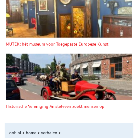
MUTEK: hét museum voor Toegepaste Europese Kunst
Historische Vereniging Amstelveen zoekt mensen op
onh.nl
>
home
>
verhalen
>