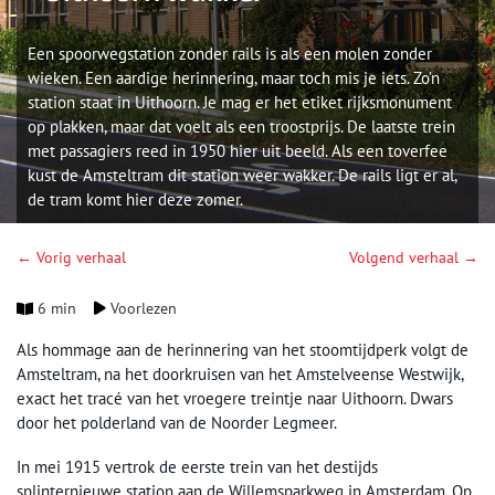
Een spoorwegstation zonder rails is als een molen zonder
wieken. Een aardige herinnering, maar toch mis je iets. Zo’n
station staat in Uithoorn. Je mag er het etiket rijksmonument
op plakken, maar dat voelt als een troostprijs. De laatste trein
met passagiers reed in 1950 hier uit beeld. Als een toverfee
kust de Amsteltram dit station weer wakker. De rails ligt er al,
de tram komt hier deze zomer.
← Vorig verhaal
Volgend verhaal →
6 min
Voorlezen
Als hommage aan de herinnering van het stoomtijdperk volgt de
Amsteltram, na het doorkruisen van het Amstelveense Westwijk,
exact het tracé van het vroegere treintje naar Uithoorn. Dwars
door het polderland van de Noorder Legmeer.
In mei 1915 vertrok de eerste trein van het destijds
splinternieuwe station aan de Willemsparkweg in Amsterdam. Op