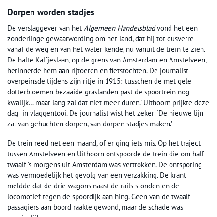
Dorpen worden stadjes
De verslaggever van het
Algemeen Handelsblad
vond het een
zonderlinge gewaarwording om het land, dat hij tot dusverre
vanaf de weg en van het water kende, nu vanuit de trein te zien.
De halte Kalfjeslaan, op de grens van Amsterdam en Amstelveen,
herinnerde hem aan rijtoeren en fietstochten. De journalist
overpeinsde tijdens zijn ritje in 1915: ‘tusschen de met gele
dotterbloemen bezaaide graslanden past de spoortrein nog
kwalijk… maar lang zal dat niet meer duren.’ Uithoorn prijkte deze
dag in vlaggentooi. De journalist wist het zeker: ‘De nieuwe lijn
zal van gehuchten dorpen, van dorpen stadjes maken.’
De trein reed net een maand, of er ging iets mis. Op het traject
tussen Amstelveen en Uithoorn ontspoorde de trein die om half
twaalf ’s morgens uit Amsterdam was vertrokken. De ontsporing
was vermoedelijk het gevolg van een verzakking. De krant
meldde dat de drie wagons naast de rails stonden en de
locomotief tegen de spoordijk aan hing. Geen van de twaalf
passagiers aan boord raakte gewond, maar de schade was