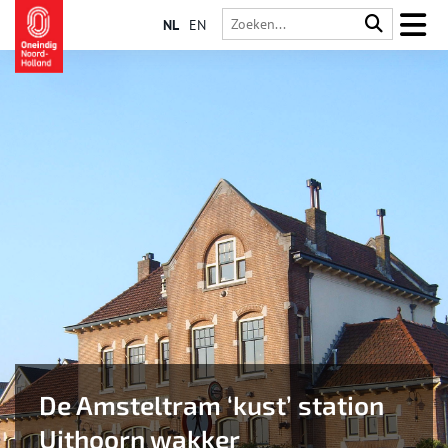
NL
EN
De Amsteltram ‘kust’ station
Uithoorn wakker