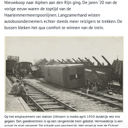
Nieuwkoop naar Alphen aan den Rijn ging. De jaren ’20 van de
vorige eeuw waren de toptijd van de
Haarlemmermeerspoorlijnen. Langzamerhand wisten
autobusondernemers echter steeds meer reizigers te trekken. De
bussen bleken het qua comfort te winnen van de trein.
Op het emplacement van station Uithoorn is medio april 1950 duidelijk iets mis
gegaan. Een goederentrein is op een rangerende trein gebotst. Vermoedelijk is een
wissel te snel omgezet. De schade was aanzienlijk. Het ongeluk met de ‘O-boot’