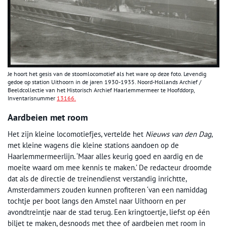
Je hoort het gesis van de stoomlocomotief als het ware op deze foto. Levendig
gedoe op station Uithoorn in de jaren 1930-1935. Noord-Hollands Archief /
Beeldcollectie van het Historisch Archief Haarlemmermeer te Hoofddorp,
Inventarisnummer
13166.
Aardbeien met room
Het zijn kleine locomotiefjes, vertelde het
Nieuws van den Dag
,
met kleine wagens die kleine stations aandoen op de
Haarlemmermeerlijn. ‘Maar alles keurig goed en aardig en de
moeite waard om mee kennis te maken.’ De redacteur droomde
dat als de directie de treinendienst verstandig inrichtte,
Amsterdammers zouden kunnen profiteren ‘van een namiddag
tochtje per boot langs den Amstel naar Uithoorn en per
avondtreintje naar de stad terug. Een kringtoertje, liefst op één
biljet te maken, desnoods met thee of aardbeien met room in