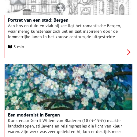
Portret van een stad: Bergen
Aan bos en duin en vlak bij zee ligt het romantische Bergen,
waar menig kunstenaar zich liet en laat inspireren door de
lommerrijke lanen in het knusse centrum, de uitgestrekte
duinen en de mystieke sfeer rond de indrukwekkende
3 min
Ruïnekerk. Al die schilders, muzikanten en schrijvers hebben
op hun beurt ook weer mooie sporen achter gelaten in het tot
kunstenaarsdorp gedoopte Bergen, waardoor nog steeds veel
dagjesmensen naar deze bijzondere plek in Noord-Holland
worden gelokt. Een portret van de stad kan dan ook niet
zonder kunst of Ruïnekerk, herken jij alle elementen?
Een modernist in Bergen
Kunstenaar Gerrit Willem van Bladeren (1873-1935) maakte
landschappen, stillevens en reisimpressies die licht van kleur
waren. Zijn werk was zeer geliefd en hij kon er destijds meer