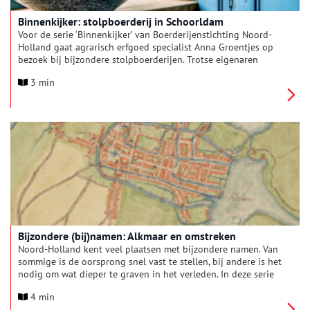
Binnenkijker: stolpboerderij in Schoorldam
Voor de serie ‘Binnenkijker’ van Boerderijenstichting Noord-
Holland gaat agrarisch erfgoed specialist Anna Groentjes op
bezoek bij bijzondere stolpboerderijen. Trotse eigenaren
vertellen haar alles over de geschiedenis en het interieur van
3 min
de stolp. De interieurs verschillen nog meer van elkaar dan de
buitenkanten. Bij woonboerderijen zien we de zoektocht naar
het toepassen van nieuwe functies, op basis van de
oorspronkelijke indeling. Deze keer reist Anna samen met Mart
Groentjes af naar een stolpboerderij aan de Westfriesedijk in
Schoorldam.
Bijzondere (bij)namen: Alkmaar en omstreken
Noord-Holland kent veel plaatsen met bijzondere namen. Van
sommige is de oorsprong snel vast te stellen, bij andere is het
nodig om wat dieper te graven in het verleden. In deze serie
verhalen onderzoeken we elke maand een andere regio van
4 min
onze provincie, om achter de herkomst van de lokale