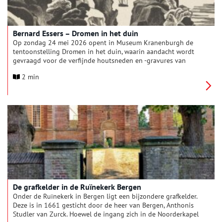
Bernard Essers – Dromen in het duin
Op zondag 24 mei 2026 opent in Museum Kranenburgh de
tentoonstelling Dromen in het duin, waarin aandacht wordt
gevraagd voor de verfijnde houtsneden en -gravures van
kunstenaar en begaafd vakman Bernard Essers (ID/NL, 1893-
2 min
1945), die in de jaren 1920 en 1930 deel uitmaakt van de
kunstenaarsgemeenschap in Bergen. Zijn grafisch werk is
zowel artistiek als technisch van uitzonderlijke kwaliteit, maar
bleef lange tijd onderbelicht.
De grafkelder in de Ruïnekerk Bergen
Onder de Ruïnekerk in Bergen ligt een bijzondere grafkelder.
Deze is in 1661 gesticht door de heer van Bergen, Anthonis
Studler van Zurck. Hoewel de ingang zich in de Noorderkapel