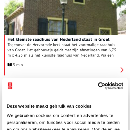
Het kleinste raadhuis van Nederland staat in Groet
Tegenover de Hervormde kerk staat het voormalige raadhuis
van Groet. Het gebouwtje geldt met zijn afmetingen van 6,75
m x 4,25 m als het kleinste raadhuis van Nederland. Via een
tussendeur kunnen vanuit het oude raadhuis de Witte Huisjes
3 min
worden bereikt. Dit deel is in later tijd aangebouwd en diende
als armenwoningen voor twee grote gezinnen.
Deze website maakt gebruik van cookies
We gebruiken cookies om content en advertenties te
personaliseren, om functies voor social media te bieden
De oude heerlijkheid Wimmenum
en om ons websiteverkeer te analyseren. Ook delen we