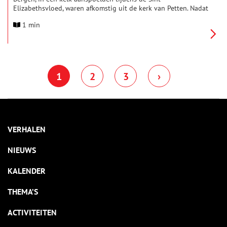
Elizabethsvloed, waren afkomstig uit de kerk van Petten. Nadat
het zeewater waarmee de hosties waren doordrenkt in de
1 min
parochiekerk van Bergen in een bloedachtige stof waren
getransformeerd, werd dit als een wonder gekenmerkt en werd
Bergen een bedevaartsoord.
1
2
3
›
VERHALEN
NIEUWS
KALENDER
THEMA’S
ACTIVITEITEN