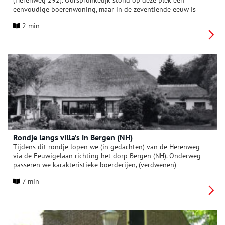
(Herenweg 292). Oorspronkelijk stond op deze plek een
eenvoudige boerenwoning, maar in de zeventiende eeuw is
het uitgegroeid tot een fraai landhuis.
2 min
Rondje langs villa’s in Bergen (NH)
Tijdens dit rondje lopen we (in gedachten) van de Herenweg
via de Eeuwigelaan richting het dorp Bergen (NH). Onderweg
passeren we karakteristieke boerderijen, (verdwenen)
buitenplaatsen en moderne villa’s. Loop je mee?
7 min