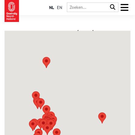
NL
EN
Bergen (NH)