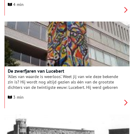
voor vragen dan Piet Mondriaan. Het Stedelijk Museum
4 min
Alkmaar wijdt een overzichtstentoonstelling aan hem.
De zwerfjaren van Lucebert
‘Alles van waarde is weerloos’. Weet jij van wie deze bekende
zin is? Hij wordt nog altijd gezien als één van de grootste
dichters van de twintigste eeuw: Lucebert. Hij werd geboren
als Lubertus Jacobus Swaanswijk, maar koos later het
3 min
pseudoniem Lucebert, een samenvoeging van luce en bert, dat
allebei ‘licht’ betekent. Het leven van Lucebert is onlosmakelijk
verbonden met twee Noord-Hollandse plaatsen: zijn
geboortestad Amsterdam en het dorpje Bergen, waar hij in
1953 ging wonen. Met name zijn jeugd in de Jordaan en de
zware tijden die hij later in de hoofdstad doormaakte hebben
grote invloed gehad op zijn werk.