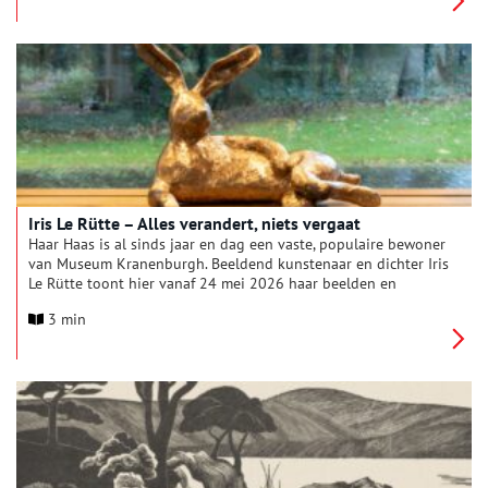
zich vrij bewegen tussen onder meer beeldende kunst, mode,
fotografie en performance.
Iris Le Rütte – Alles verandert, niets vergaat
Haar Haas is al sinds jaar en dag een vaste, populaire bewoner
van Museum Kranenburgh. Beeldend kunstenaar en dichter Iris
Le Rütte toont hier vanaf 24 mei 2026 haar beelden en
tekeningen, waarin het verschijnsel metamorfose –
3 min
gedaanteverandering – centraal staat. ‘Iets wil veranderen’,
schrijft Le Rütte zelf in een van haar gedichten. Verandering is
een natuurwet: alles blijft, maar nooit in dezelfde vorm.