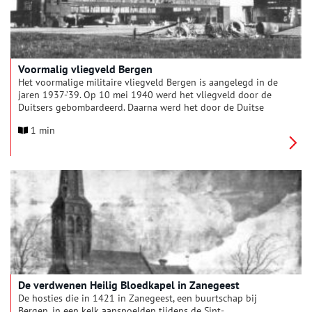
Voormalig vliegveld Bergen
Het voormalige militaire vliegveld Bergen is aangelegd in de
jaren 1937-’39. Op 10 mei 1940 werd het vliegveld door de
Duitsers gebombardeerd. Daarna werd het door de Duitse
luchtmacht ingericht en werden er vele bunkers en hangars
1 min
gebouwd. Na de oorlog nam Defensie het terrein in gebruik.
De verdwenen Heilig Bloedkapel in Zanegeest
De hosties die in 1421 in Zanegeest, een buurtschap bij
Bergen, in een kelk aanspoelden tijdens de Sint-