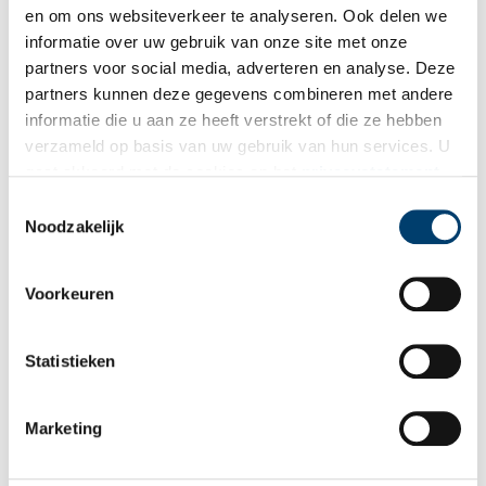
en om ons websiteverkeer te analyseren. Ook delen we
informatie over uw gebruik van onze site met onze
partners voor social media, adverteren en analyse. Deze
partners kunnen deze gegevens combineren met andere
informatie die u aan ze heeft verstrekt of die ze hebben
verzameld op basis van uw gebruik van hun services. U
gaat akkoord met de cookies en het
privacystatement
Gari Melchers, My garden (olieverfschilderij van Schuylenburg), omstreeks 1903.
als u onze website blijft gebruiken.
Toestemmingsselectie
Collectie Butler Institute of American Art.
Noodzakelijk
Tekst:
Museum Het Sterkenhuis, geredigeerd door de redactie
Oneindig Noord-Holland
Voorkeuren
In 2024 presenteert Oneindig Noord-Holland de rijke
geschiedenis van de Herenweg tussen Castricum en Schoorl. In
Statistieken
samenwerking met Museum
Het Sterkenhuis
,
Huys Egmont
en
vier historische verenigingen is de oude weg nieuw leven
ingeblazen met een
tentoonstelling en fietsroute
langs
Marketing
historische en natuurlijke plekken. Op onze themapagina
Herenweg
lees je de verhalen bij de plaatsen. Stap in de
voetsporen van missionarissen, edelen, krijgslieden en kooplui,