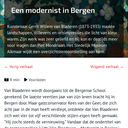
Een modernist in Bergen
Kunstenaar Gerrit Willem van Bladeren (1873-1935) maakte
landschappen, stillevens en reisimpressies die licht van kleur
waren. Zijn werk was zeer geliefd en hij kon er destijds meer
voor vragen dan Piet Mondriaan. Het Stedelijk Museum
Alkmaar wijdt een overzichtstentoonstelling aan hem.
← Vorig verhaal
Volgend verhaal →
4 min
Voorlezen
Van Blaaderen wordt doorgaans tot de Bergense School
gerekend. De laatste veertien jaar van zijn leven bracht hij in
Bergen door. Maar gastconservator Kees van der Geer, die zich
acht jaar in de man heeft verdiept, ontdekte dat Van Blaaderen
zich wel vier tot vijf verschillende stijlen eigen heeft gemaakt.
“Hij zocht steeds de vernieuwing.” Vandaar dat de ondertitel van