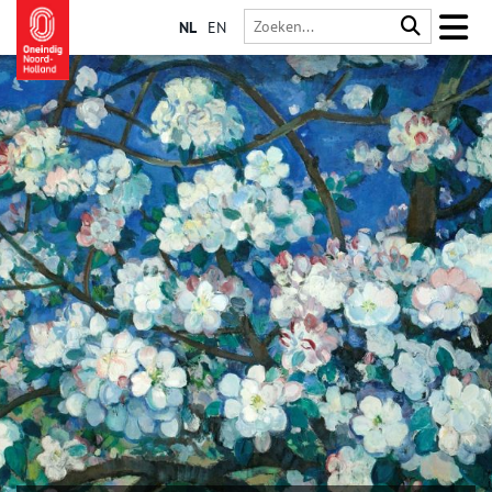
NL
EN