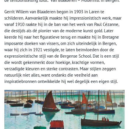
de tentoonstelling luidt: ‘Van Blaaderen – Modernist in Bergen.’
Gerrit Willem van Blaaderen begon in 1903 in Laren te
schilderen. Aanvankelijk maakte hij impressionistisch werk, maar
vanaf 1910 raakte hij in de ban van het werk van Paul Cézanne,
die destijds als dé pionier van de moderne kunst gold. Later
keerde hij naar het figuratieve terug en maakte hij in Bretagne
imposante doeken van vissers, om zich uiteindelijk in Bergen,
waar hij zich in 1921 vestigde, te laten beïnvloeden door de
expressionistische stijl van de Bergense School. Dat is een stijl
die wordt gekenmerkt door hoekige, krachtige vormen,
verzadigde kleuren en sterke contrasten. Maar stijlen zeggen
natuurlijk niet alles, want ondanks die veelheid aan
inspiratiebronnen ontwikkelde hij wel degelijk een eigen stijl.