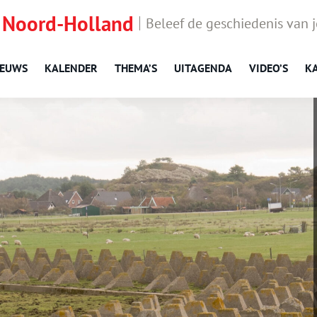
 Noord-Holland
Beleef de geschiedenis van 
IEUWS
KALENDER
THEMA’S
UITAGENDA
VIDEO’S
K