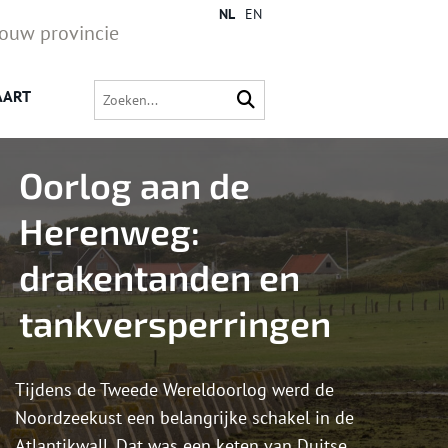
NL
EN
jouw provincie
AART
Oorlog aan de
Herenweg:
drakentanden en
tankversperringen
Tijdens de Tweede Wereldoorlog werd de
Noordzeekust een belangrijke schakel in de
Atlantikwall. Dat was een keten van Duitse