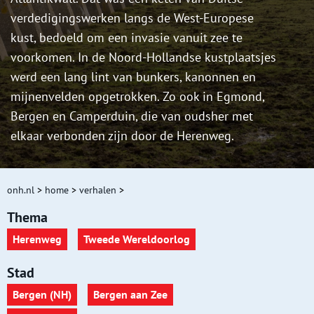
verdedigingswerken langs de West-Europese
kust, bedoeld om een invasie vanuit zee te
voorkomen. In de Noord-Hollandse kustplaatsjes
werd een lang lint van bunkers, kanonnen en
mijnenvelden opgetrokken. Zo ook in Egmond,
Bergen en Camperduin, die van oudsher met
elkaar verbonden zijn door de Herenweg.
onh.nl
>
home
>
verhalen
>
Thema
Herenweg
Tweede Wereldoorlog
Stad
Bergen (NH)
Bergen aan Zee