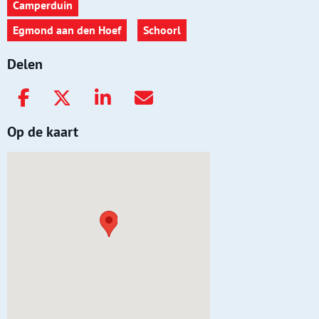
Camperduin
Egmond aan den Hoef
Schoorl
Delen
Op de kaart