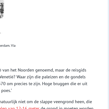
terdam. Via
ë van het Noorden genoemd, maar de reisgids
 Venetië? Waar zijn die paleizen en de gondels
370 om precies te zijn. Hoge bruggen die er uit
 poes.’
natuurlijk niet om de slappe veengrond heen, die
alen van 12-16 meter
de grond in moeten worden