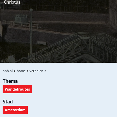
Christus.
onh.nl
>
home
>
verhalen
>
Thema
Wandelroutes
Stad
Amsterdam