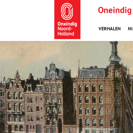
Oneindig
VERHALEN
N