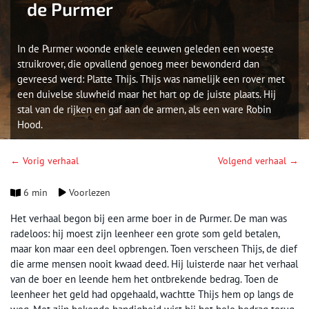
de Purmer
In de Purmer woonde enkele eeuwen geleden een woeste
struikrover, die opvallend genoeg meer bewonderd dan
gevreesd werd: Platte Thijs. Thijs was namelijk een rover met
een duivelse sluwheid maar het hart op de juiste plaats. Hij
stal van de rijken en gaf aan de armen, als een ware Robin
Hood.
← Vorig verhaal
Volgend verhaal →
6 min
Voorlezen
Het verhaal begon bij een arme boer in de Purmer. De man was
radeloos: hij moest zijn leenheer een grote som geld betalen,
maar kon maar een deel opbrengen. Toen verscheen Thijs, de dief
die arme mensen nooit kwaad deed. Hij luisterde naar het verhaal
van de boer en leende hem het ontbrekende bedrag. Toen de
leenheer het geld had opgehaald, wachtte Thijs hem op langs de