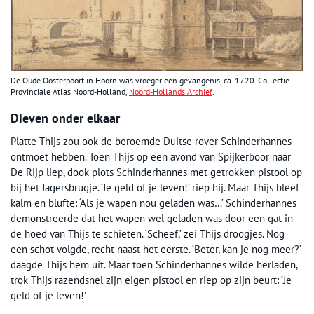
De Oude Oosterpoort in Hoorn was vroeger een gevangenis, ca. 1720. Collectie
Provinciale Atlas Noord-Holland,
Noord-Hollands Archief
.
Dieven onder elkaar
Platte Thijs zou ook de beroemde Duitse rover Schinderhannes
ontmoet hebben. Toen Thijs op een avond van Spijkerboor naar
De Rijp liep, dook plots Schinderhannes met getrokken pistool op
bij het Jagersbrugje. ‘Je geld of je leven!’ riep hij. Maar Thijs bleef
kalm en blufte: ‘Als je wapen nou geladen was…’ Schinderhannes
demonstreerde dat het wapen wel geladen was door een gat in
de hoed van Thijs te schieten. ‘Scheef,’ zei Thijs droogjes. Nog
een schot volgde, recht naast het eerste. ‘Beter, kan je nog meer?’
daagde Thijs hem uit. Maar toen Schinderhannes wilde herladen,
trok Thijs razendsnel zijn eigen pistool en riep op zijn beurt: ‘Je
geld of je leven!’