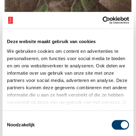
Deze website maakt gebruik van cookies
We gebruiken cookies om content en advertenties te
personaliseren, om functies voor social media te bieden
Schinderhannes, een alias van Johannes Bückler, 1803. Collectie Stadtarchiv
en om ons websiteverkeer te analyseren. Ook delen we
Mainz, via Wikimedia Commons (publiek domein).
informatie over uw gebruik van onze site met onze
Logica en legende
partners voor social media, adverteren en analyse. Deze
partners kunnen deze gegevens combineren met andere
In werkelijkheid kan deze ontmoeting nooit hebben
plaatsgevonden, want Schinderhannes – een pseudoniem van
informatie die u aan ze heeft verstrekt of die ze hebben
Johannes Bückler (1783-1803) – werd pas ruim een halve eeuw
verzameld op basis van uw gebruik van hun services. U
na de dood van Thijs geboren. De Duitse bendeleider werd op
gaat akkoord met de cookies en het
privacystatement
twintigjarige leeftijd met de guillotine terechtgesteld in Mainz.
als u onze website blijft gebruiken.
Toestemmingsselectie
Ook de Achtkante Boer, die geïdentificeerd kan worden als de
Noodzakelijk
Warmondse Cornelis Janse van Swieten (ca. 1662-1686) leefde in
een andere tijd dan Thijs. Hij werd op vierentwintigjarige leeftijd