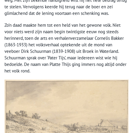
weg. Met zijn bekende handigheid wist hij het hele bedrag terug
te stelen. Vervolgens keerde hij terug naar de boer en zei
glimlachend dat de lening voortaan een schenking was.
Zo’n daad maakte hem tot een held van het gewone volk. Niet
voor niets werd zijn naam begin twintigste eeuw nog steeds
herinnerd, toen de arts en verhalenverzamelaar Cornelis Bakker
(1863-1933) het volksverhaal optekende uit de mond van
veeboer Dirk Schuurman (1839-1908) uit Broek in Waterland.
Schuurman sprak over ‘Pater Tijs’, maar iedereen wist wie hij
bedoelde. De naam van Platte Thijs ging immers nog altijd onder
het volk rond.