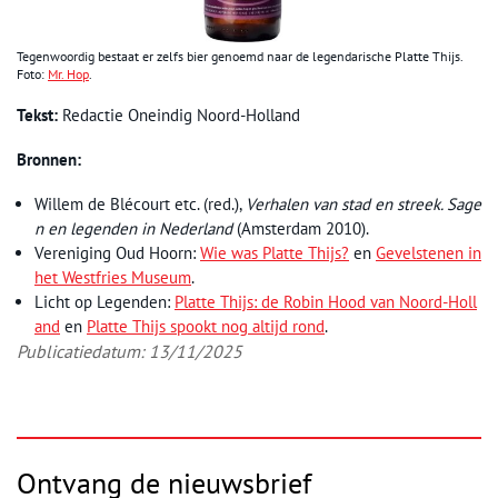
Tegenwoordig bestaat er zelfs bier genoemd naar de legendarische Platte Thijs.
Foto:
Mr. Hop
.
Tekst:
Redactie Oneindig Noord-Holland
Bronnen:
Willem de Blécourt etc. (red.),
Verhalen van stad en streek. Sage
n en legenden in Nederland
(Amsterdam 2010).
Vereniging Oud Hoorn:
Wie was Platte Thijs?
en
Gevelstenen in
het Westfries Museum
.
Licht op Legenden:
Platte Thijs: de Robin Hood van Noord-Holl
and
en
Platte Thijs spookt nog altijd rond
.
Publicatiedatum: 13/11/2025
Ontvang de nieuwsbrief