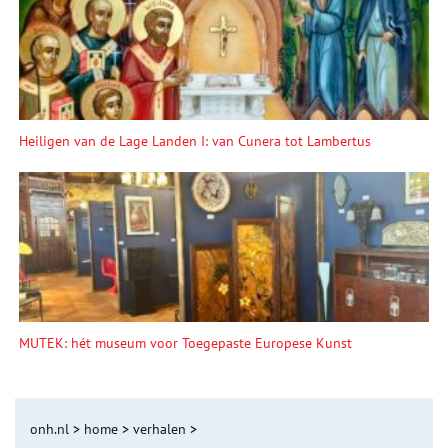
Heiligen van de Lage Landen I: van Cunera tot Lambertus
MUTEK: hét museum voor Toegepaste Europese Kunst
onh.nl
>
home
>
verhalen
>