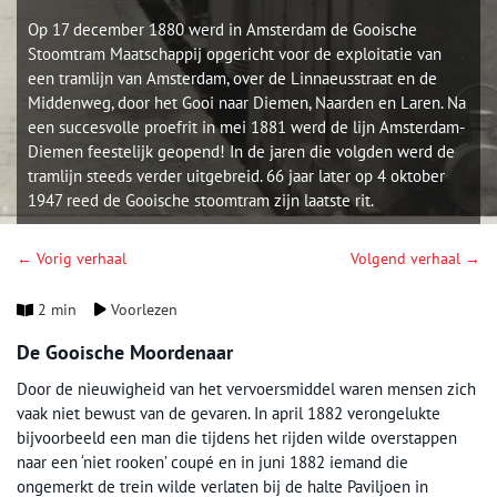
Op 17 december 1880 werd in Amsterdam de Gooische
Stoomtram Maatschappij opgericht voor de exploitatie van
een tramlijn van Amsterdam, over de Linnaeusstraat en de
Middenweg, door het Gooi naar Diemen, Naarden en Laren. Na
een succesvolle proefrit in mei 1881 werd de lijn Amsterdam-
Diemen feestelijk geopend! In de jaren die volgden werd de
tramlijn steeds verder uitgebreid. 66 jaar later op 4 oktober
1947 reed de Gooische stoomtram zijn laatste rit.
← Vorig verhaal
Volgend verhaal →
2 min
Voorlezen
De Gooische Moordenaar
Door de nieuwigheid van het vervoersmiddel waren mensen zich
vaak niet bewust van de gevaren. In april 1882 verongelukte
bijvoorbeeld een man die tijdens het rijden wilde overstappen
naar een ‘niet rooken’ coupé en in juni 1882 iemand die
ongemerkt de trein wilde verlaten bij de halte Paviljoen in