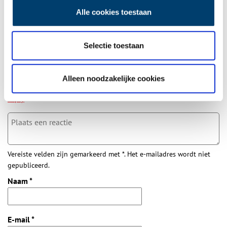
Aanvullingen
Alle cookies toestaan
Vul deze informatie aan of geef een reactie.
Selectie toestaan
1 reactie
John van den Houten vdhouten@planet.nl
schreef:
Alleen noodzakelijke cookies
12/05/2026 om 12:37
Loosdrecht
Reply
Vereiste velden zijn gemarkeerd met *. Het e-mailadres wordt niet
gepubliceerd.
Naam
*
E-mail
*