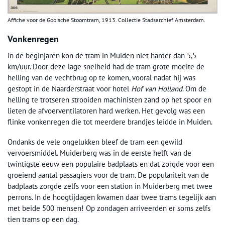
Affiche voor de Gooische Stoomtram, 1913. Collectie Stadsarchief Amsterdam.
Vonkenregen
In de beginjaren kon de tram in Muiden niet harder dan 5,5
km/uur. Door deze lage snelheid had de tram grote moeite de
helling van de vechtbrug op te komen, vooral nadat hij was
gestopt in de Naarderstraat voor hotel
Hof van Holland
. Om de
helling te trotseren strooiden machinisten zand op het spoor en
lieten de afvoerventilatoren hard werken. Het gevolg was een
flinke vonkenregen die tot meerdere brandjes leidde in Muiden.
Ondanks de vele ongelukken bleef de tram een gewild
vervoersmiddel. Muiderberg was in de eerste helft van de
twintigste eeuw een populaire badplaats en dat zorgde voor een
groeiend aantal passagiers voor de tram. De populariteit van de
badplaats zorgde zelfs voor een station in Muiderberg met twee
perrons. In de hoogtijdagen kwamen daar twee trams tegelijk aan
met beide 500 mensen! Op zondagen arriveerden er soms zelfs
tien trams op een dag.