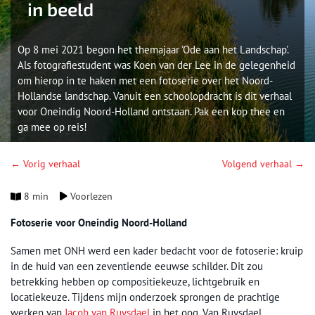
in beeld
Op 8 mei 2021 begon het themajaar 'Ode aan het Landschap'.
Als fotografiestudent was Koen van der Lee in de gelegenheid
om hierop in te haken met een fotoserie over het Noord-
Hollandse landschap. Vanuit een schoolopdracht is dit verhaal
voor Oneindig Noord-Holland ontstaan. Pak een kop thee en
ga mee op reis!
← Vorig verhaal
Volgend verhaal →
8 min
Voorlezen
Fotoserie voor Oneindig Noord-Holland
Samen met ONH werd een kader bedacht voor de fotoserie: kruip
in de huid van een zeventiende eeuwse schilder. Dit zou
betrekking hebben op compositiekeuze, lichtgebruik en
locatiekeuze. Tijdens mijn onderzoek sprongen de prachtige
werken van
Jacob van Ruysdael
in het oog. Van Ruysdael