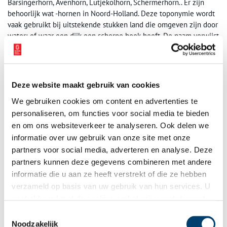
Barsingerhorn, Avenhorn, Lutjekolhorn, Schermerhorn.. Er zijn
behoorlijk wat -hornen in Noord-Holland. Deze toponymie wordt
vaak gebruikt bij uitstekende stukken land die omgeven zijn door
water; of waar een dijk een scherpe hoek heeft. De naam verwijst
dan naar de vorm van een hoorn van een dier. Waar de hoorn in
Kolhorn ligt weet ik niet, maar het ligt op een mooie route en is
het zeker waard om aan te doen tijdens een fietstocht door de
regio.
Deze website maakt gebruik van cookies
We gebruiken cookies om content en advertenties te
personaliseren, om functies voor social media te bieden
en om ons websiteverkeer te analyseren. Ook delen we
informatie over uw gebruik van onze site met onze
partners voor social media, adverteren en analyse. Deze
partners kunnen deze gegevens combineren met andere
informatie die u aan ze heeft verstrekt of die ze hebben
verzameld op basis van uw gebruik van hun services. U
gaat akkoord met de cookies en het
privacystatement
als u onze website blijft gebruiken.
Toestemmingsselectie
Noodzakelijk