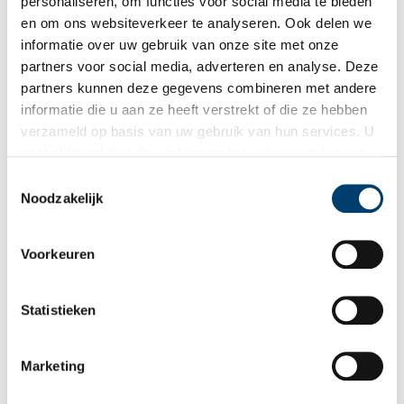
personaliseren, om functies voor social media te bieden
Publicatiedatum: 25/07/2011
en om ons websiteverkeer te analyseren. Ook delen we
informatie over uw gebruik van onze site met onze
partners voor social media, adverteren en analyse. Deze
partners kunnen deze gegevens combineren met andere
informatie die u aan ze heeft verstrekt of die ze hebben
Ontvang de nieuwsbrief
verzameld op basis van uw gebruik van hun services. U
Wilt u op de hoogte blijven van de mooiste verhalen en het
gaat akkoord met de cookies en het
privacystatement
laatste erfgoednieuws? Schrijf u dan nu in voor onze
als u onze website blijft gebruiken.
Toestemmingsselectie
wekelijkse nieuwsbrief!
Noodzakelijk
Voorkeuren
Bij inschrijving gaat u akkoord met ons
privacybeleid
.
Statistieken
Aanvullingen
Marketing
Vul deze informatie aan of geef een reactie.