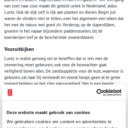
van zoet naar zout maakt dit gebeid uniek in Nederland,’ aldus
Luntz. Ook de dijk zelf is rijk aan planten en dieren. Begin juli
waren de vlinders niet te tellen, over het algemeen een teken dat
het met de natuur wel goed zit. Verderop, op de slaperdijken,
groeien in het najaar bijzondere paddenstoelen, bij de
boerderijen tref je de beschermde zwanenbloem.
Vooruitkijken
Luntz is realist genoeg om te beseffen dat er iets met de
zeewering moet gebeuren, ook voor de boswachter gaat
veiligheid boven alles. De zandsuppletie voor de kust, waarvoor is
gekozen, zal naar hij vermoedt en vooral hoopt, geen al te grote
invloed hebben op het zilte natuurgebied. ‘Het is een beetje
koffiedik kijken, maar het zal naar wij verwachten misschien heel
langzaam wat minder zout worden. Maar het belangrijkste is dat
het open beeld van de polder gehandhaafd blijft, dat je hier zit
en denkt – dit is Nederland.’
Deze website maakt gebruik van cookies
Door Gert Hage/SLeM
We gebruiken cookies om content en advertenties te