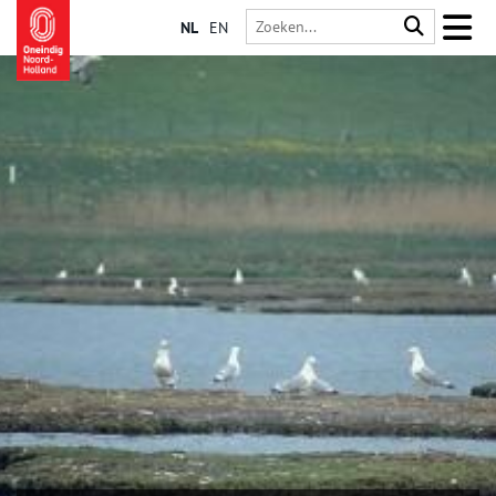
NL
EN