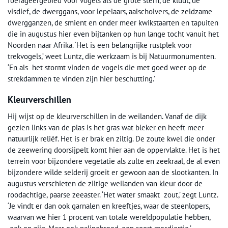
foerageergebied voor vogels als de grote stern, de kluut, de
visdief, de dwerggans, voor lepelaars, aalscholvers, de zeldzame
dwergganzen, de smient en onder meer kwikstaarten en tapuiten
die in augustus hier even bijtanken op hun lange tocht vanuit het
Noorden naar Afrika. ‘Het is een belangrijke rustplek voor
trekvogels,’ weet Luntz, die werkzaam is bij Natuurmonumenten.
‘En als het stormt vinden de vogels die met goed weer op de
strekdammen te vinden zijn hier beschutting.’
Kleurverschillen
Hij wijst op de kleurverschillen in de weilanden. Vanaf de dijk
gezien links van de plas is het gras wat bleker en heeft meer
natuurlijk reliëf. Het is er brak en ziltig. De zoute kwel die onder
de zeewering doorsijpelt komt hier aan de oppervlakte. Het is het
terrein voor bijzondere vegetatie als zulte en zeekraal, de al even
bijzondere wilde selderij groeit er gewoon aan de slootkanten. In
augustus verschieten de ziltige weilanden van kleur door de
roodachtige, paarse zeeaster. ‘Het water smaakt zout,’ zegt Luntz.
‘Je vindt er dan ook garnalen en kreeftjes, waar de steenlopers,
waarvan we hier 1 procent van totale wereldpopulatie hebben,