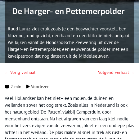
De Harger- en Pettemerpolder
Ruud Luntz ziet eruit zoals je een boswachter voorstelt. Een
blozend, rond gezicht, een baard en een blik die niets ontgaat.
We kijken vanaf de Hondsbossche Zeewering uit over de
Harger- en Pettemerpolder, een eeuwenoude polder met een
kavelpatroon dat nog dateert uit de Middeleeuwen.
← Vorig verhaal
Volgend verhaal →
2 min
Voorlezen
Veel Hollandser kan het niet– een molen, de duinen en
weilanden zover het oog strekt. Zoals alles in Nederland is ook
het natuurgebied ‘De Putten’, vlakbij Camperduin, door
mensenhand ontstaan. Na het afgraven van een laag klei, nodig
voor het verstevigen van de zeewering, bleef er een ondiepe plas
achter in het weiland. De plas raakte al snel in trek als rust- en