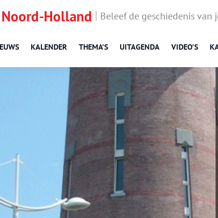
 Noord-Holland
Beleef de geschiedenis van 
IEUWS
KALENDER
THEMA’S
UITAGENDA
VIDEO’S
K