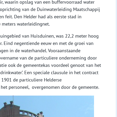
ir, waarin opslag van een buffervoorraad water
 oprichting van de Duinwaterleiding Maatschappij
 feit. Den Helder had als eerste stad in
e meters waterleidingnet.
 duingebied van Huisduinen, was 22,2 meter hoog
r. Eind negentiende eeuw en met de groei van
ngen in de waterhandel. Vooraanstaande
overname van de particuliere onderneming door
tatie ook de gemeentekas voordeel genoot van het
rinkwater’. Een speciale clausule in het contract
 1901 de particuliere Helderse
f het personeel, overgenomen door de gemeente.