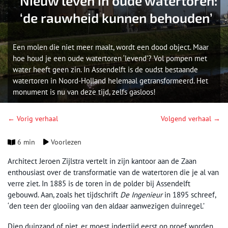
Nieuw leven in oude watertoren:
‘de rauwheid kunnen behouden’
Een molen die niet meer maalt, wordt een dood object. Maar
hoe houd je een oude watertoren ‘levend’? Vol pompen met
water heeft geen zin. In Assendelft is de oudst bestaande
watertoren in Noord-Holland helemaal getransformeerd. Het
monument is nu van deze tijd, zelfs gasloos!
← Vorig verhaal
Volgend verhaal →
6 min
Voorlezen
Architect Jeroen Zijlstra vertelt in zijn kantoor aan de Zaan
enthousiast over de transformatie van de watertoren die je al van
verre ziet. In 1885 is de toren in de polder bij Assendelft
gebouwd. Aan, zoals het tijdschrift
De Ingenieur
in 1895 schreef,
‘den teen der glooiing van den aldaar aanwezigen duinregel.’
Diep duinzand of niet, er moest indertijd eerst op proef worden