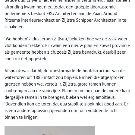
Gedoe dus. Er werd het een en ander in vertimmerd, maar tot een
afronding kwam het niet, totdat een groepje doortastende
ondernemers besloot FKG Architecten aan de Zaan, Arnoud
Ritsema interieurarchitect en Zijlstra Schipper Architecten in te
schakelen.
‘We hebben’, aldus Jeroen Zijlstra, ‘bekeken hoe we de zaak weer
vlot konden trekken.’ Er kwam een nieuw plan en zowel provincie
als gemeente hebben zich, zoals Zijlstra benadrukt, daarbij zeer
constructief opgesteld.
Afspraak was dat bij de transformatie de hoofdstructuur van de
watertoren uit 1885 intact zou blijven. Binnen die afgesproken
grenzen hebben we, vertelt ir. Zijlstra, grote ramen kunnen
aanbrengen aan de voorzijde. Plannen om ook aan de andere kant
dergelijke ramen in te brengen, bleken wel erg ambitieus.
‘Bovendien kon de toren dat qua stabiliteit ook niet goed aan.’ Er
is een andere oplossing gevonden om toch voldoende licht
binnen te krijgen.