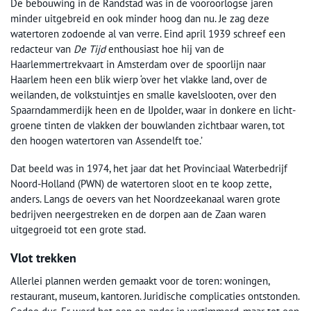
De bebouwing in de Randstad was in de vooroorlogse jaren
minder uitgebreid en ook minder hoog dan nu. Je zag deze
watertoren zodoende al van verre. Eind april 1939 schreef een
redacteur van
De Tijd
enthousiast hoe hij van de
Haarlemmertrekvaart in Amsterdam over de spoorlijn naar
Haarlem heen een blik wierp ‘over het vlakke land, over de
weilanden, de volkstuintjes en smalle kavelslooten, over den
Spaarndammerdijk heen en de IJpolder, waar in donkere en licht-
groene tinten de vlakken der bouwlanden zichtbaar waren, tot
den hoogen watertoren van Assendelft toe.’
Dat beeld was in 1974, het jaar dat het Provinciaal Waterbedrijf
Noord-Holland (PWN) de watertoren sloot en te koop zette,
anders. Langs de oevers van het Noordzeekanaal waren grote
bedrijven neergestreken en de dorpen aan de Zaan waren
uitgegroeid tot een grote stad.
Vlot trekken
Allerlei plannen werden gemaakt voor de toren: woningen,
restaurant, museum, kantoren. Juridische complicaties ontstonden.