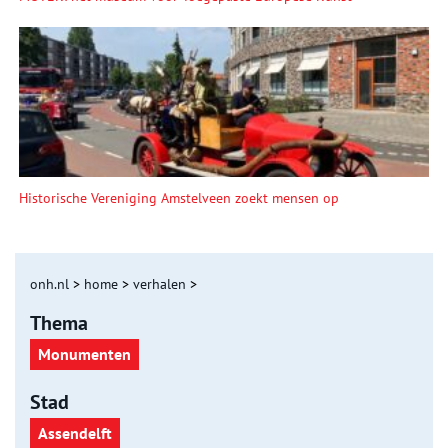
Historische Vereniging Amstelveen zoekt mensen op
onh.nl
>
home
>
verhalen
>
Thema
Monumenten
Stad
Assendelft