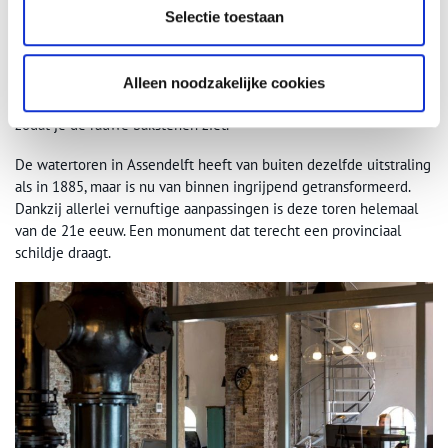
Terugkijkend op het project is hij er trots op ‘bij de transformatie
Selectie toestaan
de rauwheid van het gebouw te hebben kunnen behouden’. In de
watertoren zijn moderne kantoren ingericht, ‘maar steeds met
behoud van oude elementen. De stabiliteitskolom in het midden
Alleen noodzakelijke cookies
van de toren hebben we bij voorbeeld helemaal schoon gebikt,
zodat je de rauwe bakstenen ziet. ‘
De watertoren in Assendelft heeft van buiten dezelfde uitstraling
als in 1885, maar is nu van binnen ingrijpend getransformeerd.
Dankzij allerlei vernuftige aanpassingen is deze toren helemaal
van de 21e eeuw. Een monument dat terecht een provinciaal
schildje draagt.