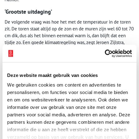
‘Grootste uitdaging’
De volgende vraag was hoe het met de temperatuur in de toren
zit. De toren staat altijd op de zon en de muren zijn wel 60 tot 70
cm dik, dus als het binnen eenmaal warm is, dan blijft dat een
tijdje zo. Een goede klimaatregeling was, zegt Jeroen Zijlstra,
‘onze grootste uitdaging.’ Aanvankelijk ging men uit van
woningen en kantoren met een centrale verwarming op gas.
Uiteindelijk is besloten een overschrijding van het geplande
budget voor lief te nemen en rigoureus te werk te gaan. Dat
Deze website maakt gebruik van cookies
resulteerde in één klimaatinstallatie voor de hele toren. Zonder
gebruik te maken van aardgas.
We gebruiken cookies om content en advertenties te
personaliseren, om functies voor social media te bieden
De watertoren is een monument, dus je kan bezwaarlijk de
en om ons websiteverkeer te analyseren. Ook delen we
noodzakelijke koelapparaten ergens op het dak of aan de muren
informatie over uw gebruik van onze site met onze
buiten monteren. Architect Zijlstra vertelt hoe al pratend,
partners voor social media, adverteren en analyse. Deze
denkend en rekenend het plan rees om op de vijfde verdieping,
partners kunnen deze gegevens combineren met andere
waar kleine patrijspoortjes zaten, een klimaatinstallatie te
informatie die u aan ze heeft verstrekt of die ze hebben
bouwen met luchtwarmtepompen. Die installatie houdt de hele
toren van binnen op de gewenste temperatuur.
verzameld op basis van uw gebruik van hun services. U