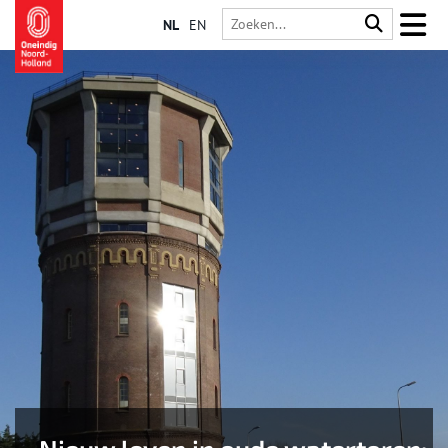
NL
EN