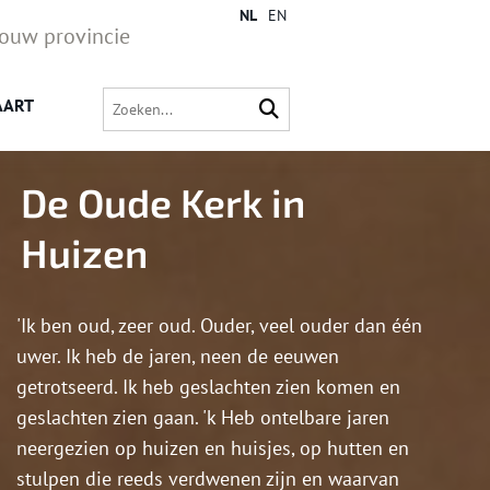
NL
EN
jouw provincie
AART
De Oude Kerk in
Huizen
'Ik ben oud, zeer oud. Ouder, veel ouder dan één
uwer. Ik heb de jaren, neen de eeuwen
getrotseerd. Ik heb geslachten zien komen en
geslachten zien gaan. 'k Heb ontelbare jaren
neergezien op huizen en huisjes, op hutten en
stulpen die reeds verdwenen zijn en waarvan