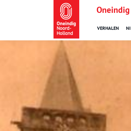
Oneindig
VERHALEN
N