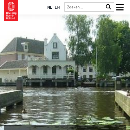
NL
EN