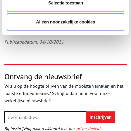
Selectie toestaan
Amstel steeds zal ik naar jou verlangen
Amstel jou vergeet ik niet!’
Alleen noodzakelijke cookies
Aldus Peter van Schaik in zijn historische column (5 september
2011) voor
rtvAmstelveen
.
Publicatiedatum: 04/10/2011
Ontvang de nieuwsbrief
Wilt u op de hoogte blijven van de mooiste verhalen en het
laatste erfgoednieuws? Schrijf u dan nu in voor onze
wekelijkse nieuwsbrief!
Bij inschrijving gaat u akkoord met ons
privacybeleid
.