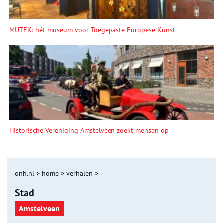
MUTEK: hét museum voor Toegepaste Europese Kunst
Historische Vereniging Amstelveen zoekt mensen op
onh.nl
>
home
>
verhalen
>
Stad
Amstelveen