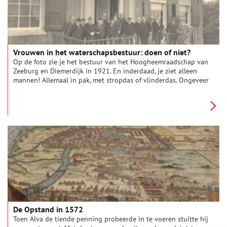
Vrouwen in het waterschapsbestuur: doen of niet?
Op de foto zie je het bestuur van het Hoogheemraadschap van
Zeeburg en Diemerdijk in 1921. En inderdaad, je ziet alleen
mannen! Allemaal in pak, met stropdas of vlinderdas. Ongeveer
de helft met hoed. In 1910, elf jaar voor het nemen van deze
foto, speelde er een kwestie over het toelaten van vrouwen als
bestuurslid van dit hoogheemraadschap. Daarover moesten de
provincie Utrecht en Noord-Holland het eens worden…
De Opstand in 1572
Toen Alva de tiende penning probeerde in te voeren stuitte hij