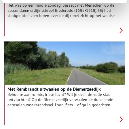
Het was op een mooie zondag ‘besaeyt met Menschen’ op de
Spaarndammerdijk schreef Brederode (1585-1618). Hij had
stadgenoten zien lopen over de dijk met zicht op het weidse
polderland en het IJ. Even de stad ontvluchten – ook toen.
Wandel (in gedachten) met Brederode mee de stad uit. De dijk
op naar Spaarndam.
Met Rembrandt uitwaaien op de Diemerzeedijk
Behoefte aan ruimte, frisse lucht? Wil je even de volle stad
ontvluchten? Op de Diemerzeedijk verwaaien de duizelende
aerosolen vast razendsnel. Loop, fiets – of ga in gedachten –
mee met Rembrandt richting Diemerzeedijk. Even lekker
uitwaaien.