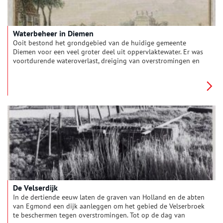
Waterbeheer in Diemen
Ooit bestond het grondgebied van de huidige gemeente
Diemen voor een veel groter deel uit oppervlaktewater. Er was
voortdurende wateroverlast, dreiging van overstromingen en
de grond was drassig. Zonder menselijk ingrijpen had het land
weinig waarde. Hierin ligt de oorsprong van de dijkopbouw en
het hoogheemraadschap in Diemen.
De Velserdijk
In de dertiende eeuw laten de graven van Holland en de abten
van Egmond een dijk aanleggen om het gebied de Velserbroek
te beschermen tegen overstromingen. Tot op de dag van