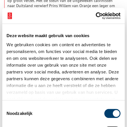
op groot verzet. Met de steun van de uitgeweken calvinisten
naar Duitsland verwierf Prins Willem van Oranje een leger om
Alva te verjagen. In de slag bij Heiligerlee in 1568 behaalde
zijn broer Lodewijk een overwinning op de Spanjaarden, maar
kort daarna werd hij verslagen door het Spaanse leger onder
Alva. Daarop werd het plan beraamd enige steden te
veroveren. Daartoe stelde Oranje zich in verbinding met de
Deze website maakt gebruik van cookies
watergeuzen en vond ook voor korte tijd steun bij Koning
Karel van Frankrijk.
We gebruiken cookies om content en advertenties te
personaliseren, om functies voor social media te bieden
en om ons websiteverkeer te analyseren. Ook delen we
informatie over uw gebruik van onze site met onze
partners voor social media, adverteren en analyse. Deze
Mijn plek: Het Carillon voor de ‘helden der zee’
partners kunnen deze gegevens combineren met andere
Welke plaats vind jij het meest kenmerkend voor Noord-
informatie die u aan ze heeft verstrekt of die ze hebben
Holland? Ko Minneboo kiest als zijn historische plek het
verzameld op basis van uw gebruik van hun services. U
‘Carillon’. ‘Zo noemen wij in Den Helder het monument op het
Helden der Zeeplein’. Geen zeehelden als De Ruyter, maar
gaat akkoord met de cookies en het
privacystatement
mannen die in vliegende storm naar schepen in nood voeren.
als u onze website blijft gebruiken.
Toestemmingsselectie
Zoals Dorus Rijkers. Zijn dood gaf de aanzet tot dit ‘Carillon’.
Noodzakelijk
En Michiel de Ruyter? Die joeg bij Kijkduin een grote
invasievloot naar huis.