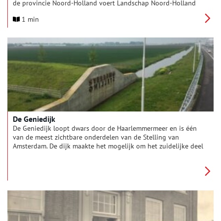
de provincie Noord-Holland voert Landschap Noord-Holland
een herstelproject uit om deze historische verdedigingswerken
1 min
beter zichtbaar en herkenbaar te maken.
De Geniedijk
De Geniedijk loopt dwars door de Haarlemmermeer en is één
van de meest zichtbare onderdelen van de Stelling van
Amsterdam. De dijk maakte het mogelijk om het zuidelijke deel
van de Haarlemmermeer onder water te zetten, terwijl het
noordelijke deel droog bleef.