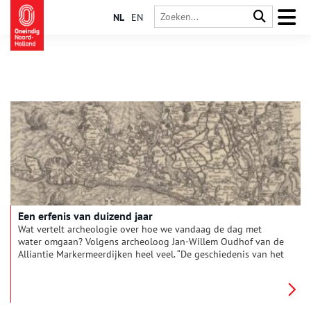
NL
EN
Een erfenis van duizend jaar
Wat vertelt archeologie over hoe we vandaag de dag met
water omgaan? Volgens archeoloog Jan-Willem Oudhof van de
Alliantie Markermeerdijken heel veel. “De geschiedenis van het
gebied achter de 33 km lange dijkversterking laat zien hoe we
al meer dan duizend jaar proberen te leven met water – én hoe
de keuzes van toen doorwerken in het hier en nu.”