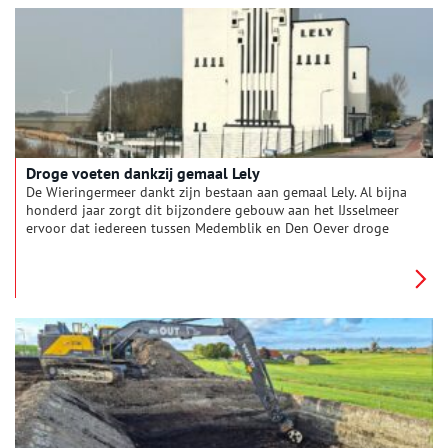
Droge voeten dankzij gemaal Lely
De Wieringermeer dankt zijn bestaan aan gemaal Lely. Al bijna
honderd jaar zorgt dit bijzondere gebouw aan het IJsselmeer
ervoor dat iedereen tussen Medemblik en Den Oever droge
voeten houdt. Maar hoe kwam deze jonge polder eigenlijk tot
stand? En welke functie heeft het gemaal vandaag de dag
nog?