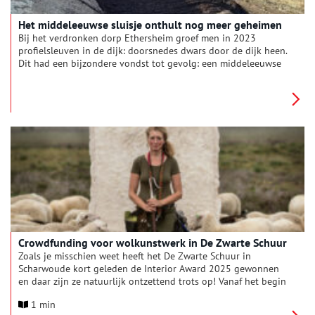
Het middeleeuwse sluisje onthult nog meer geheimen
Bij het verdronken dorp Ethersheim groef men in 2023
profielsleuven in de dijk: doorsnedes dwars door de dijk heen.
Dit had een bijzondere vondst tot gevolg: een middeleeuwse
sluis. “Hét bewijs dat we al eeuwenlang inventief bezig zijn
met waterbeheer,” aldus Jan-Willem Oudhof, die het
archeologisch onderzoek leidt namens de Alliantie
Markermeerdijken. In 2023 was echter al bekend dat dit
slechts een deel van de sluis was. De rest zou onder de weg
achter de dijk kunnen liggen, als er tenminste nog wat van
overgebleven was. Dus toen de weg afgelopen zomer
verplaatst werd, werd het spannend: ligt het er of ligt het er
niet?
Crowdfunding voor wolkunstwerk in De Zwarte Schuur
Zoals je misschien weet heeft het De Zwarte Schuur in
Scharwoude kort geleden de Interior Award 2025 gewonnen
en daar zijn ze natuurlijk ontzettend trots op! Vanaf het begin
af aan is er de wens geweest om de verhalen van het
1 min
dijkmagazijn ook via een kunstwerk te vertellen, liefst met een