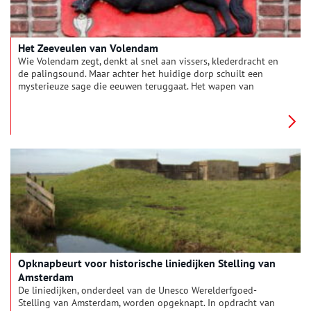
Het Zeeveulen van Volendam
Wie Volendam zegt, denkt al snel aan vissers, klederdracht en
de palingsound. Maar achter het huidige dorp schuilt een
mysterieuze sage die eeuwen teruggaat. Het wapen van
Volendam – een veulen met een vis onder zijn voorbeen –
vertelt niet zomaar een volksverhaal, maar een legende die
bepalend is voor het karakter van het dorp. Hoe komt een
paardje uit de golven terecht in het wapen van dit
vissersdorp?
Opknapbeurt voor historische liniedijken Stelling van
Amsterdam
De liniedijken, onderdeel van de Unesco Werelderfgoed-
Stelling van Amsterdam, worden opgeknapt. In opdracht van