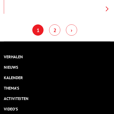
vandaag is het grootste deel van de dijk nog zichtbaar. De
Velserdijk doorstond ruim 10 eeuwen geschiedenis.
1
2
›
VERHALEN
NIEUWS
KALENDER
THEMA’S
ACTIVITEITEN
VIDEO’S