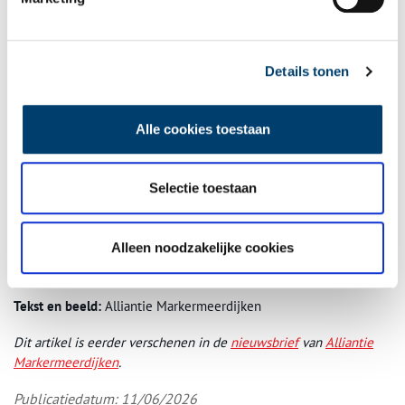
leven mét het water.” Dat zie je volgens hem ook terug in actuele
projecten. “Langs de rivieren maken we tegenwoordig juist meer
ruimte voor het water. De dijken kunnen we technisch nog verder
verhogen, maar tegelijk zoeken we naar manieren om beter
Details tonen
samen te werken met het water in het gebied zelf, met
watersystemen voor klimaatadaptie.”
Alle cookies toestaan
Archeologie met actuele betekenis
Voor Jan-Willem maakt dat archeologie verrassend actueel. “Wij
Selectie toestaan
kijken naar het verleden, maar ons vak is juist ontzettend relevant
voor het hier en nu, en voor de toekomst. In die duizend jaar
geschiedenis zie je hoe mensen het landschap hebben veranderd,
Alleen noodzakelijke cookies
welke gevolgen dat had en hoe we daar nu mee omgaan. Uit dat
verleden zijn lessen voor de toekomst te leren.”
Tekst en beeld:
Alliantie Markermeerdijken
Dit artikel is eerder verschenen in de
nieuwsbrief
van
Alliantie
Markermeerdijken
.
Publicatiedatum: 11/06/2026