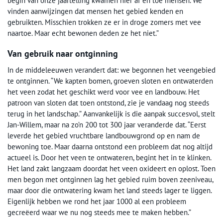
begin van onze jaartelling kwamen hier af en toe mensen. We
vinden aanwijzingen dat mensen het gebied kenden en
gebruikten. Misschien trokken ze er in droge zomers met vee
naartoe. Maar echt bewonen deden ze het niet.”
Van gebruik naar ontginning
In de middeleeuwen verandert dat: we begonnen het veengebied
te ontginnen. “We kapten bomen, groeven sloten en ontwaterden
het veen zodat het geschikt werd voor vee en landbouw. Het
patroon van sloten dat toen ontstond, zie je vandaag nog steeds
terug in het landschap.” Aanvankelijk is die aanpak succesvol, stelt
Jan-Willem, maar na zo’n 200 tot 300 jaar veranderde dat. “Eerst
leverde het gebied vruchtbare landbouwgrond op en nam de
bewoning toe. Maar daarna ontstond een probleem dat nog altijd
actueel is. Door het veen te ontwateren, begint het in te klinken.
Het land zakt langzaam doordat het veen oxideert en oplost. Toen
men begon met ontginnen lag het gebied ruim boven zeeniveau,
maar door die ontwatering kwam het land steeds lager te liggen.
Eigenlijk hebben we rond het jaar 1000 al een probleem
gecreëerd waar we nu nog steeds mee te maken hebben.”