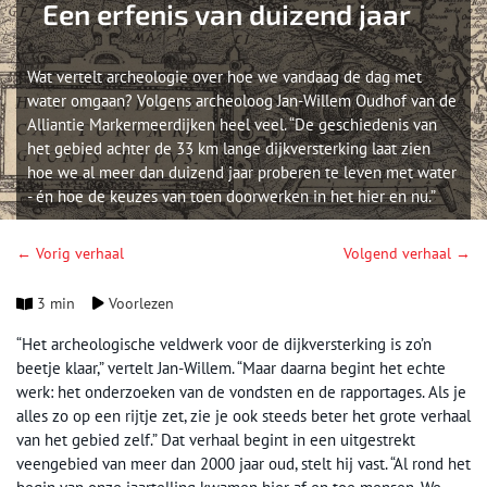
Een erfenis van duizend jaar
Wat vertelt archeologie over hoe we vandaag de dag met
water omgaan? Volgens archeoloog Jan-Willem Oudhof van de
Alliantie Markermeerdijken heel veel. “De geschiedenis van
het gebied achter de 33 km lange dijkversterking laat zien
hoe we al meer dan duizend jaar proberen te leven met water
- én hoe de keuzes van toen doorwerken in het hier en nu.”
← Vorig verhaal
Volgend verhaal →
3 min
Voorlezen
“Het archeologische veldwerk voor de dijkversterking is zo’n
beetje klaar,” vertelt Jan-Willem. “Maar daarna begint het echte
werk: het onderzoeken van de vondsten en de rapportages. Als je
alles zo op een rijtje zet, zie je ook steeds beter het grote verhaal
van het gebied zelf.” Dat verhaal begint in een uitgestrekt
veengebied van meer dan 2000 jaar oud, stelt hij vast. “Al rond het