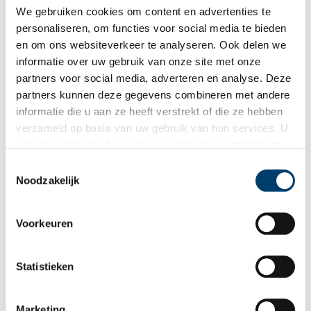
We gebruiken cookies om content en advertenties te
personaliseren, om functies voor social media te bieden
en om ons websiteverkeer te analyseren. Ook delen we
informatie over uw gebruik van onze site met onze
partners voor social media, adverteren en analyse. Deze
partners kunnen deze gegevens combineren met andere
informatie die u aan ze heeft verstrekt of die ze hebben
Anonieme kaart uit 1581- Nederland op zijn smalst. Beeld: Alliantie
Markermeerdijken.
verzameld op basis van uw gebruik van hun services. U
gaat akkoord met de cookies en het
privacystatement
Een erfenis van duizend jaar
als u onze website blijft gebruiken.
Toestemmingsselectie
Volgens de archeoloog vloeit de huidige waterproblematiek
Noodzakelijk
direct voort uit de middeleeuwse ontginningen. “De huidige
problemen rondom waterbeheer en klimaatverandering zijn dus
de erfenis van een duizend jaar geleden gestart proces.
Voorkeuren
Nederland heeft eeuwenlang geprobeerd het water buiten te
houden en het land droog te maken. Met sloten, gemalen, sluizen
Statistieken
en dijken lukte dat steeds beter. Maar inmiddels verandert het
denken. We hebben heel lang tegen het water gevochten. Nu
komen we steeds meer tot de conclusie dat we moeten leren
Marketing