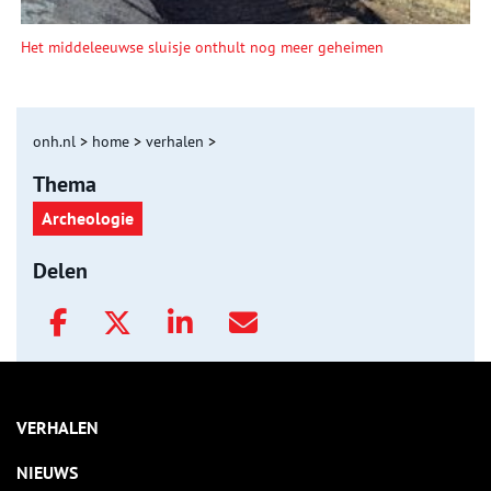
Het middeleeuwse sluisje onthult nog meer geheimen
onh.nl
>
home
>
verhalen
>
Thema
Archeologie
Delen
VERHALEN
NIEUWS